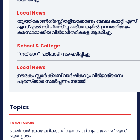
Local News
യൂത്ത് കോൺഗ്രസ്സ് തളിയക്കോണം മേഖല കമ്മറ്റി എസ്
എസ് എൽ സി പ്ലസ് ടു പരീക്ഷകളിൽ ഉന്നതവിജയം
കരസ്ഥമാക്കിയ വിദ്യാർത്ഥികളെ ആദരിച്ചു.
School & College
“നവ് ഓറ” പരിപാടി സംഘടിപ്പിച്ചു
Local News
ഊരകം സ്റ്റാർ ക്ലബ് വാർഷികവും വിദ്യാഭ്യാസ
പുരസ്‌ക്കാര സമർപ്പണം നടത്തി
Topics
Local News
ടെൽസൻ കോട്ടോളിക്കും ലിയോ പോളിനും ജെ.എഫ്.എസ്.
പുരസ്കാരം