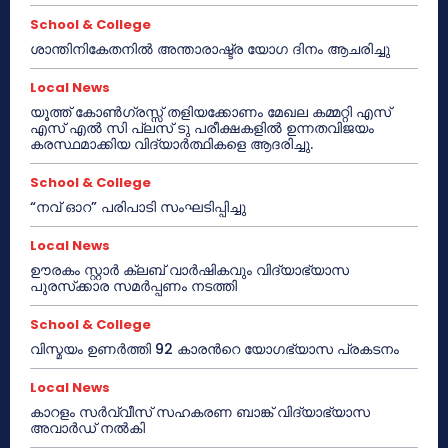
School & College
ശാന്തിനികേതനിൽ അന്താരാഷ്ട്ര യോഗ ദിനം ആചരിച്ചു
Local News
യൂത്ത് കോൺഗ്രസ്സ് തളിയക്കോണം മേഖല കമ്മറ്റി എസ്
എസ് എൽ സി പ്ലസ് ടു പരീക്ഷകളിൽ ഉന്നതവിജയം
കരസ്ഥമാക്കിയ വിദ്യാർത്ഥികളെ ആദരിച്ചു.
School & College
“നവ് ഓറ” പരിപാടി സംഘടിപ്പിച്ചു
Local News
ഊരകം സ്റ്റാർ ക്ലബ് വാർഷികവും വിദ്യാഭ്യാസ
പുരസ്‌ക്കാര സമർപ്പണം നടത്തി
School & College
വിസ്മയം ഉണർത്തി 92 കാരൻറെ യോഗഭ്യാസ പ്രകടനം
Local News
കാറളം സർവ്വീസ് സഹകരണ ബാങ്ക് വിദ്യാഭ്യാസ
അവാർഡ് നൽകി