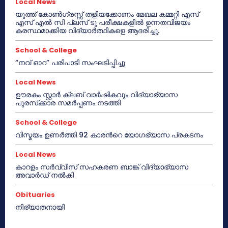
Local News
യൂത്ത് കോൺഗ്രസ്സ് തളിയക്കോണം മേഖല കമ്മറ്റി എസ്
എസ് എൽ സി പ്ലസ് ടു പരീക്ഷകളിൽ ഉന്നതവിജയം
കരസ്ഥമാക്കിയ വിദ്യാർത്ഥികളെ ആദരിച്ചു.
School & College
“നവ് ഓറ” പരിപാടി സംഘടിപ്പിച്ചു
Local News
ഊരകം സ്റ്റാർ ക്ലബ് വാർഷികവും വിദ്യാഭ്യാസ
പുരസ്‌ക്കാര സമർപ്പണം നടത്തി
School & College
വിസ്മയം ഉണർത്തി 92 കാരൻറെ യോഗഭ്യാസ പ്രകടനം
Local News
കാറളം സർവ്വീസ് സഹകരണ ബാങ്ക് വിദ്യാഭ്യാസ
അവാർഡ് നൽകി
Obituaries
നിര്യാതനായി