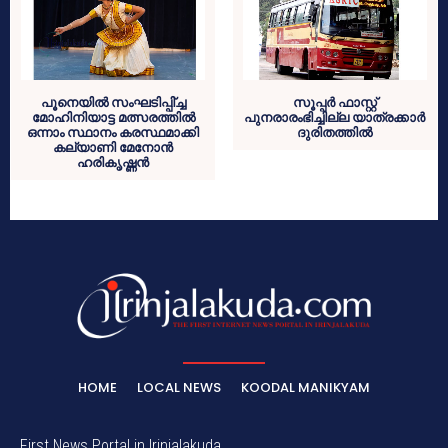
പൂനെയില്‍ സംഘടിപ്പി്ച്ച
സൂപ്പര്‍ ഫാസ്റ്റ്
മോഹിനിയാട്ട മത്സരത്തില്‍
പുനരാരംഭിച്ചില്ല യാത്രക്കാര്‍
ഒന്നാം സ്ഥാനം കരസ്ഥമാക്കി
ദുരിതത്തില്‍
കല്യാണി മേനോന്‍
ഹരികൃഷ്ണന്‍
HOME
LOCAL NEWS
KOODAL MANIKYAM
First News Portal in Irinjalakuda.