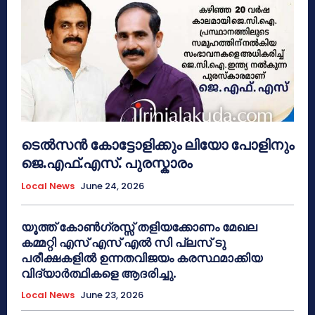
ടെൽസൻ കോട്ടോളിക്കും ലിയോ പോളിനും
ജെ.എഫ്.എസ്. പുരസ്കാരം
Local News
June 24, 2026
യൂത്ത് കോൺഗ്രസ്സ് തളിയക്കോണം മേഖല
കമ്മറ്റി എസ് എസ് എൽ സി പ്ലസ് ടു
പരീക്ഷകളിൽ ഉന്നതവിജയം കരസ്ഥമാക്കിയ
വിദ്യാർത്ഥികളെ ആദരിച്ചു.
Local News
June 23, 2026