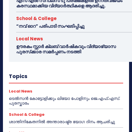
എസ് എൽ സി പ്ലസ് ടു പരീക്ഷകളിൽ ഉന്നതവിജയം
കരസ്ഥമാക്കിയ വിദ്യാർത്ഥികളെ ആദരിച്ചു.
School & College
“നവ് ഓറ” പരിപാടി സംഘടിപ്പിച്ചു
Local News
ഊരകം സ്റ്റാർ ക്ലബ് വാർഷികവും വിദ്യാഭ്യാസ
പുരസ്‌ക്കാര സമർപ്പണം നടത്തി
Topics
Local News
ടെൽസൻ കോട്ടോളിക്കും ലിയോ പോളിനും ജെ.എഫ്.എസ്.
പുരസ്കാരം
School & College
ശാന്തിനികേതനിൽ അന്താരാഷ്ട്ര യോഗ ദിനം ആചരിച്ചു