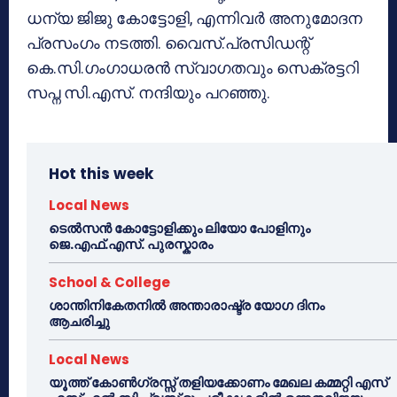
ധന്യ ജിജു കോട്ടോളി, എന്നിവര്‍ അനുമോദന
പ്രസംഗം നടത്തി. വൈസ്.പ്രസിഡന്റ്
കെ.സി.ഗംഗാധരന്‍ സ്വാഗതവും സെക്രട്ടറി
സപ്ന സി.എസ്. നന്ദിയും പറഞ്ഞു.
Hot this week
Local News
ടെൽസൻ കോട്ടോളിക്കും ലിയോ പോളിനും
ജെ.എഫ്.എസ്. പുരസ്കാരം
School & College
ശാന്തിനികേതനിൽ അന്താരാഷ്ട്ര യോഗ ദിനം
ആചരിച്ചു
Local News
യൂത്ത് കോൺഗ്രസ്സ് തളിയക്കോണം മേഖല കമ്മറ്റി എസ്