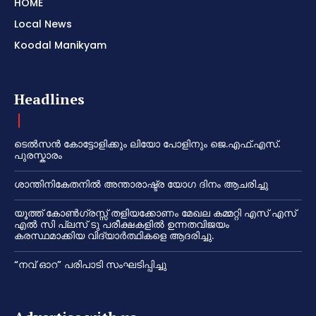
HOME
Local News
Koodal Manikyam
Headlines
ടെൽസൻ കോട്ടോളിക്കും ലിയോ പോളിനും ജെ.എഫ്.എസ്.
പുരസ്കാരം
ശാന്തിനികേതനിൽ അന്താരാഷ്ട്ര യോഗ ദിനം ആചരിച്ചു
യൂത്ത് കോൺഗ്രസ്സ് തളിയക്കോണം മേഖല കമ്മറ്റി എസ് എസ്
എൽ സി പ്ലസ് ടു പരീക്ഷകളിൽ ഉന്നതവിജയം
കരസ്ഥമാക്കിയ വിദ്യാർത്ഥികളെ ആദരിച്ചു.
“നവ് ഓറ” പരിപാടി സംഘടിപ്പിച്ചു