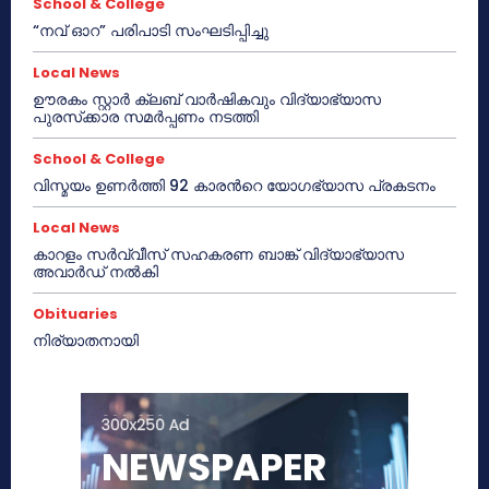
School & College
“നവ് ഓറ” പരിപാടി സംഘടിപ്പിച്ചു
Local News
ഊരകം സ്റ്റാർ ക്ലബ് വാർഷികവും വിദ്യാഭ്യാസ
പുരസ്‌ക്കാര സമർപ്പണം നടത്തി
School & College
വിസ്മയം ഉണർത്തി 92 കാരൻറെ യോഗഭ്യാസ പ്രകടനം
Local News
കാറളം സർവ്വീസ് സഹകരണ ബാങ്ക് വിദ്യാഭ്യാസ
അവാർഡ് നൽകി
Obituaries
നിര്യാതനായി