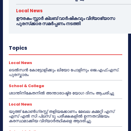
Local News
ഊരകം സ്റ്റാർ ക്ലബ് വാർഷികവും വിദ്യാഭ്യാസ
പുരസ്‌ക്കാര സമർപ്പണം നടത്തി
Topics
Local News
ടെൽസൻ കോട്ടോളിക്കും ലിയോ പോളിനും ജെ.എഫ്.എസ്.
പുരസ്കാരം
School & College
ശാന്തിനികേതനിൽ അന്താരാഷ്ട്ര യോഗ ദിനം ആചരിച്ചു
Local News
യൂത്ത് കോൺഗ്രസ്സ് തളിയക്കോണം മേഖല കമ്മറ്റി എസ്
എസ് എൽ സി പ്ലസ് ടു പരീക്ഷകളിൽ ഉന്നതവിജയം
കരസ്ഥമാക്കിയ വിദ്യാർത്ഥികളെ ആദരിച്ചു.