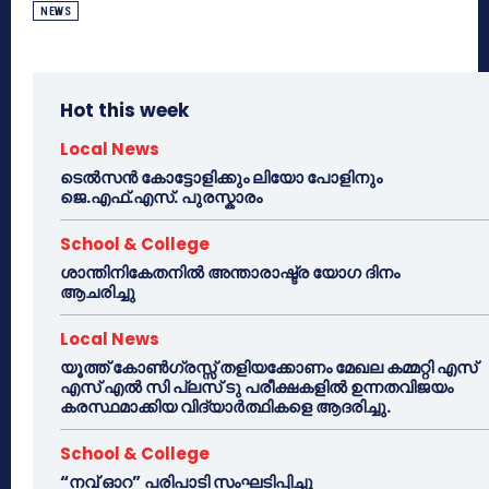
NEWS
Hot this week
Local News
ടെൽസൻ കോട്ടോളിക്കും ലിയോ പോളിനും
ജെ.എഫ്.എസ്. പുരസ്കാരം
School & College
ശാന്തിനികേതനിൽ അന്താരാഷ്ട്ര യോഗ ദിനം
ആചരിച്ചു
Local News
യൂത്ത് കോൺഗ്രസ്സ് തളിയക്കോണം മേഖല കമ്മറ്റി എസ്
എസ് എൽ സി പ്ലസ് ടു പരീക്ഷകളിൽ ഉന്നതവിജയം
കരസ്ഥമാക്കിയ വിദ്യാർത്ഥികളെ ആദരിച്ചു.
School & College
“നവ് ഓറ” പരിപാടി സംഘടിപ്പിച്ചു