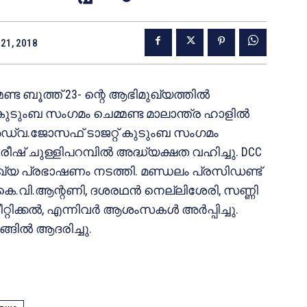
21, 2018
 ബൂത്ത് 23- ന്റെ ആഭിമുഖ്യത്തില്‍
ടുംബ സംഗമം ചെമ്മണ്ട മാലാന്ത്ര ഹാളില്‍
അഡ്വ.ജോസഫ് ടാജറ്റ് കുടുംബ സംഗമം
ഷ് ചുള്ളിപറമ്പില്‍ അദ്ധ്യക്ഷത വഹിച്ചു. DCC
മുഖ്യ പ്രഭാഷണം നടത്തി. മണ്ഡലം പ്രസിഡണ്ട്
‍ജ് കെ.വി.ആന്റണി, ദശരഥന്‍ നെല്ലിശേരി, സണ്ണി
റിക്കല്‍, എന്നിവര്‍ ആശംസകള്‍ അര്‍പ്പിച്ചു.
ങില്‍ ആദരിച്ചു.