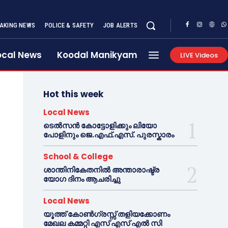
AKING NEWS
POLICE & SAFETY
JOB ALERTS
ocal News
Koodal Manikyam
LIVE Videos
Hot this week
Local News
ടെൽസൻ കോട്ടോളിക്കും ലിയോ
പോളിനും ജെ.എഫ്.എസ്. പുരസ്കാരം
School & College
ശാന്തിനികേതനിൽ അന്താരാഷ്ട്ര
യോഗ ദിനം ആചരിച്ചു
Local News
യൂത്ത് കോൺഗ്രസ്സ് തളിയക്കോണം
മേഖല കമ്മറ്റി എസ് എസ് എൽ സി