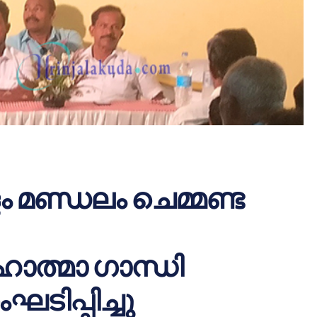
 മണ്ഡലം ചെമ്മണ്ട
ഹാത്മാ ഗാന്ധി
ിപ്പിച്ചു