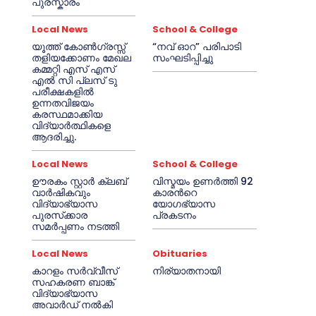
പുരസ്കാരം
Local News
School & College
യൂത്ത് കോൺഗ്രസ്സ്
“നവ് ഓറ” പരിപാടി
തളിയക്കോണം മേഖല
സംഘടിപ്പിച്ചു
കമ്മറ്റി എസ് എസ്
എൽ സി പ്ലസ് ടു
പരീക്ഷകളിൽ
ഉന്നതവിജയം
കരസ്ഥമാക്കിയ
വിദ്യാർത്ഥികളെ
ആദരിച്ചു.
Local News
School & College
ഊരകം സ്റ്റാർ ക്ലബ്
വിസ്മയം ഉണർത്തി 92
വാർഷികവും
കാരൻറെ
വിദ്യാഭ്യാസ
യോഗഭ്യാസ
പുരസ്‌ക്കാര
പ്രകടനം
സമർപ്പണം നടത്തി
Local News
Obituaries
കാറളം സർവ്വീസ്
നിര്യാതനായി
സഹകരണ ബാങ്ക്
വിദ്യാഭ്യാസ
അവാർഡ് നൽകി