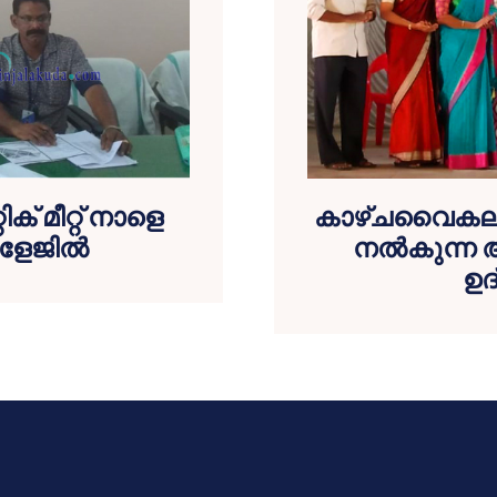
 മീറ്റ് നാളെ
കാഴ്ചവൈകല്യ
ളേജില്‍
നല്‍കുന്ന 
ഉദ