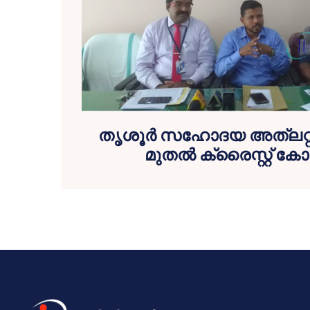
തൃശൂര്‍ സഹോദയ അത്‌ലറ്റിക്
മുതല്‍ ക്രൈസ്റ്റ് കോ