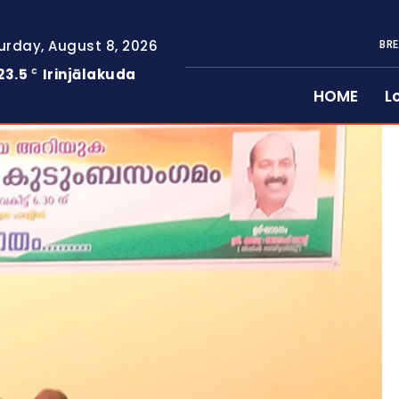
urday, August 8, 2026
BRE
23.5
Irinjālakuda
C
HOME
L