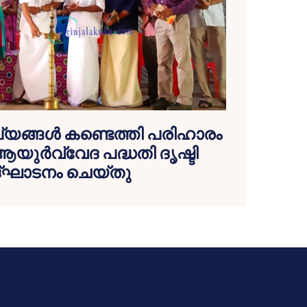
ങ്ങള്‍ കണ്ടെത്തി പരിഹാരം
ആയുര്‍വ്വേദ പദ്ധതി ദൃഷ്ടി
്ഘാടനം ചെയ്തു