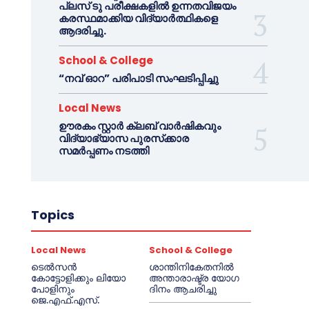
പ്ലസ് ടു പരീക്ഷകളിൽ ഉന്നതവിജയം
കരസ്ഥമാക്കിയ വിദ്യാർത്ഥികളെ
ആദരിച്ചു.
School & College
“നവ് ഓറ” പരിപാടി സംഘടിപ്പിച്ചു
Local News
ഊരകം സ്റ്റാർ ക്ലബ് വാർഷികവും
വിദ്യാഭ്യാസ പുരസ്‌ക്കാര
സമർപ്പണം നടത്തി
Topics
Local News
School & College
ടെൽസൻ
ശാന്തിനികേതനിൽ
കോട്ടോളിക്കും ലിയോ
അന്താരാഷ്ട്ര യോഗ
പോളിനും
ദിനം ആചരിച്ചു
ജെ.എഫ്.എസ്.