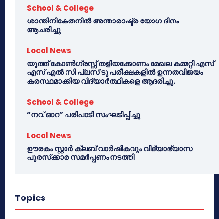
School & College
ശാന്തിനികേതനിൽ അന്താരാഷ്ട്ര യോഗ ദിനം
ആചരിച്ചു
Local News
യൂത്ത് കോൺഗ്രസ്സ് തളിയക്കോണം മേഖല കമ്മറ്റി എസ്
എസ് എൽ സി പ്ലസ് ടു പരീക്ഷകളിൽ ഉന്നതവിജയം
കരസ്ഥമാക്കിയ വിദ്യാർത്ഥികളെ ആദരിച്ചു.
School & College
“നവ് ഓറ” പരിപാടി സംഘടിപ്പിച്ചു
Local News
ഊരകം സ്റ്റാർ ക്ലബ് വാർഷികവും വിദ്യാഭ്യാസ
പുരസ്‌ക്കാര സമർപ്പണം നടത്തി
Topics