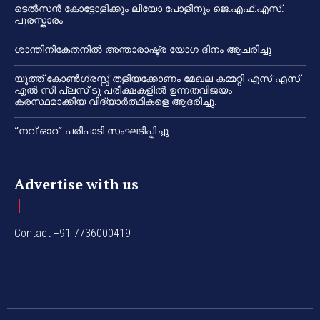
ടെൽസൻ കോട്ടോളിക്കും ലിയോ പോളിനും ജെ.എഫ്.എസ്.
പുരസ്കാരം
ശാന്തിനികേതനിൽ അന്താരാഷ്ട്ര യോഗ ദിനം ആചരിച്ചു
യൂത്ത് കോൺഗ്രസ്സ് തളിയക്കോണം മേഖല കമ്മറ്റി എസ് എസ്
എൽ സി പ്ലസ് ടു പരീക്ഷകളിൽ ഉന്നതവിജയം
കരസ്ഥമാക്കിയ വിദ്യാർത്ഥികളെ ആദരിച്ചു.
“നവ് ഓറ” പരിപാടി സംഘടിപ്പിച്ചു
Advertise with us
Contact +91 7736000419