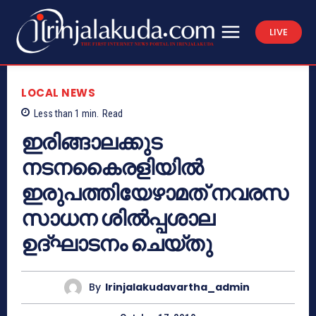
LIVE
LOCAL NEWS
Less than 1
min.
Read
ഇരിങ്ങാലക്കുട
നടനകൈരളിയില്‍
ഇരുപത്തിയേഴാമത് നവരസ
സാധന ശില്‍പ്പശാല
ഉദ്ഘാടനം ചെയ്തു
By
Irinjalakudavartha_admin