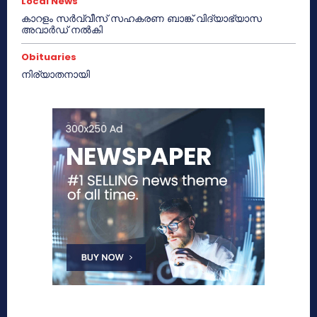
Local News
കാറളം സർവ്വീസ് സഹകരണ ബാങ്ക് വിദ്യാഭ്യാസ
അവാർഡ് നൽകി
Obituaries
നിര്യാതനായി