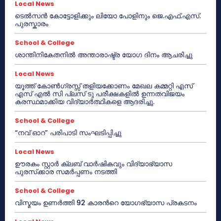
Local News
ടെൽസൻ കോട്ടോളിക്കും ലിയോ പോളിനും ജെ.എഫ്.എസ്.
പുരസ്കാരം
School & College
ശാന്തിനികേതനിൽ അന്താരാഷ്ട്ര യോഗ ദിനം ആചരിച്ചു
Local News
യൂത്ത് കോൺഗ്രസ്സ് തളിയക്കോണം മേഖല കമ്മറ്റി എസ്
എസ് എൽ സി പ്ലസ് ടു പരീക്ഷകളിൽ ഉന്നതവിജയം
കരസ്ഥമാക്കിയ വിദ്യാർത്ഥികളെ ആദരിച്ചു.
School & College
“നവ് ഓറ” പരിപാടി സംഘടിപ്പിച്ചു
Local News
ഊരകം സ്റ്റാർ ക്ലബ് വാർഷികവും വിദ്യാഭ്യാസ
പുരസ്‌ക്കാര സമർപ്പണം നടത്തി
School & College
വിസ്മയം ഉണർത്തി 92 കാരൻറെ യോഗഭ്യാസ പ്രകടനം