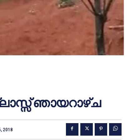
ാസ്സ് ഞായറാഴ്ച
5, 2018