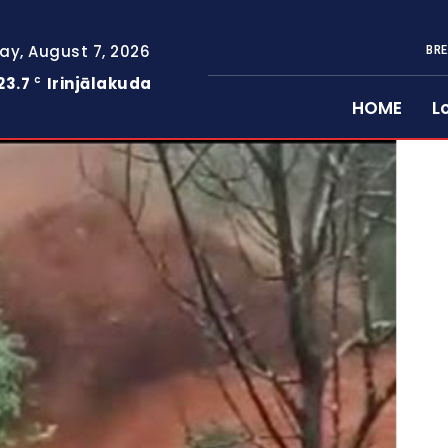
day, August 7, 2026
BRE
23.7
Irinjālakuda
C
HOME
L