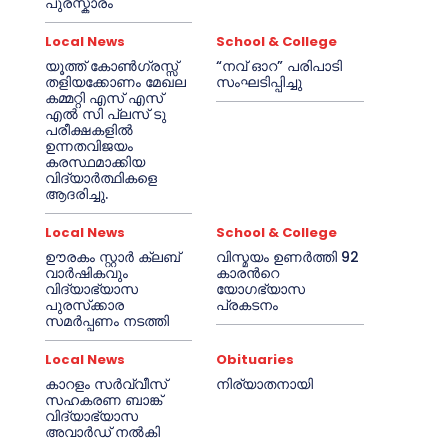
പുരസ്കാരം
Local News
School & College
യൂത്ത് കോൺഗ്രസ്സ്
“നവ് ഓറ” പരിപാടി
തളിയക്കോണം മേഖല
സംഘടിപ്പിച്ചു
കമ്മറ്റി എസ് എസ്
എൽ സി പ്ലസ് ടു
പരീക്ഷകളിൽ
ഉന്നതവിജയം
കരസ്ഥമാക്കിയ
വിദ്യാർത്ഥികളെ
ആദരിച്ചു.
Local News
School & College
ഊരകം സ്റ്റാർ ക്ലബ്
വിസ്മയം ഉണർത്തി 92
വാർഷികവും
കാരൻറെ
വിദ്യാഭ്യാസ
യോഗഭ്യാസ
പുരസ്‌ക്കാര
പ്രകടനം
സമർപ്പണം നടത്തി
Local News
Obituaries
കാറളം സർവ്വീസ്
നിര്യാതനായി
സഹകരണ ബാങ്ക്
വിദ്യാഭ്യാസ
അവാർഡ് നൽകി