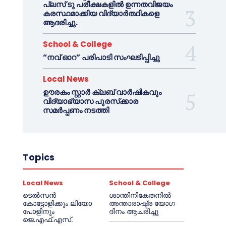
പ്ലസ് ടു പരീക്ഷകളിൽ ഉന്നതവിജയം
കരസ്ഥമാക്കിയ വിദ്യാർത്ഥികളെ
ആദരിച്ചു.
School & College
“നവ് ഓറ” പരിപാടി സംഘടിപ്പിച്ചു
Local News
ഊരകം സ്റ്റാർ ക്ലബ് വാർഷികവും
വിദ്യാഭ്യാസ പുരസ്‌ക്കാര
സമർപ്പണം നടത്തി
Topics
Local News
School & College
ടെൽസൻ
ശാന്തിനികേതനിൽ
കോട്ടോളിക്കും ലിയോ
അന്താരാഷ്ട്ര യോഗ
പോളിനും
ദിനം ആചരിച്ചു
ജെ.എഫ്.എസ്.