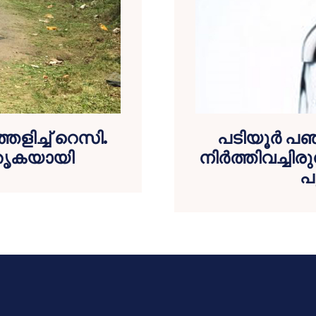
െളിച്ച് റെസി.
പടിയൂര്‍ പഞ
ൃകയായി
നിര്‍ത്തിവച്ച
പ