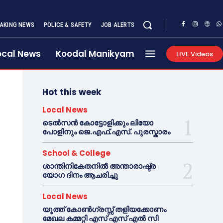
AKING NEWS
POLICE & SAFETY
JOB ALERTS
ocal News
Koodal Manikyam
LIVE Videos
Hot this week
Local News
ടെൽസൻ കോട്ടോളിക്കും ലിയോ
പോളിനും ജെ.എഫ്.എസ്. പുരസ്കാരം
School & College
ശാന്തിനികേതനിൽ അന്താരാഷ്ട്ര
യോഗ ദിനം ആചരിച്ചു
Local News
യൂത്ത് കോൺഗ്രസ്സ് തളിയക്കോണം
മേഖല കമ്മറ്റി എസ് എസ് എൽ സി