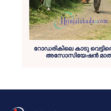
റോഡരികിലെ കാടു വെട്ടിത്ത
അസോസിയേഷന്‍ മാത