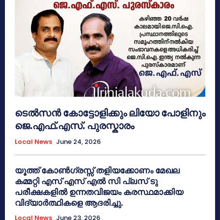
ടെൽസൻ കോട്ടോളിക്കും ലിയോ പോളിനും
ജെ.എഫ്.എസ്. പുരസ്കാരം
Local News
June 24, 2026
യൂത്ത് കോൺഗ്രസ്സ് തളിയക്കോണം മേഖല
കമ്മറ്റി എസ് എസ് എൽ സി പ്ലസ് ടു
പരീക്ഷകളിൽ ഉന്നതവിജയം കരസ്ഥമാക്കിയ
വിദ്യാർത്ഥികളെ ആദരിച്ചു.
Local News
June 23, 2026