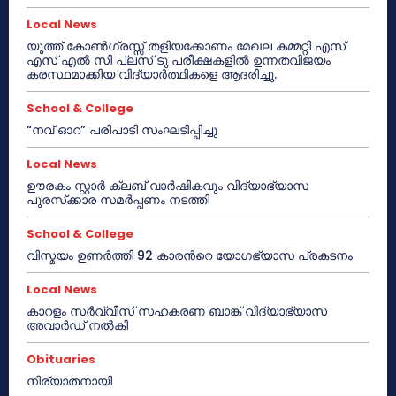
Local News
യൂത്ത് കോൺഗ്രസ്സ് തളിയക്കോണം മേഖല കമ്മറ്റി എസ്
എസ് എൽ സി പ്ലസ് ടു പരീക്ഷകളിൽ ഉന്നതവിജയം
കരസ്ഥമാക്കിയ വിദ്യാർത്ഥികളെ ആദരിച്ചു.
School & College
“നവ് ഓറ” പരിപാടി സംഘടിപ്പിച്ചു
Local News
ഊരകം സ്റ്റാർ ക്ലബ് വാർഷികവും വിദ്യാഭ്യാസ
പുരസ്‌ക്കാര സമർപ്പണം നടത്തി
School & College
വിസ്മയം ഉണർത്തി 92 കാരൻറെ യോഗഭ്യാസ പ്രകടനം
Local News
കാറളം സർവ്വീസ് സഹകരണ ബാങ്ക് വിദ്യാഭ്യാസ
അവാർഡ് നൽകി
Obituaries
നിര്യാതനായി