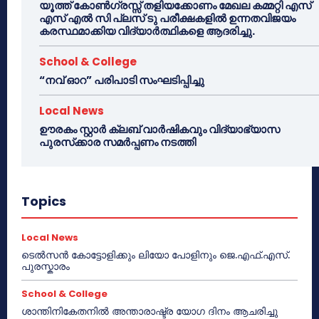
യൂത്ത് കോൺഗ്രസ്സ് തളിയക്കോണം മേഖല കമ്മറ്റി എസ്
എസ് എൽ സി പ്ലസ് ടു പരീക്ഷകളിൽ ഉന്നതവിജയം
കരസ്ഥമാക്കിയ വിദ്യാർത്ഥികളെ ആദരിച്ചു.
School & College
“നവ് ഓറ” പരിപാടി സംഘടിപ്പിച്ചു
Local News
ഊരകം സ്റ്റാർ ക്ലബ് വാർഷികവും വിദ്യാഭ്യാസ
പുരസ്‌ക്കാര സമർപ്പണം നടത്തി
Topics
Local News
ടെൽസൻ കോട്ടോളിക്കും ലിയോ പോളിനും ജെ.എഫ്.എസ്.
പുരസ്കാരം
School & College
ശാന്തിനികേതനിൽ അന്താരാഷ്ട്ര യോഗ ദിനം ആചരിച്ചു