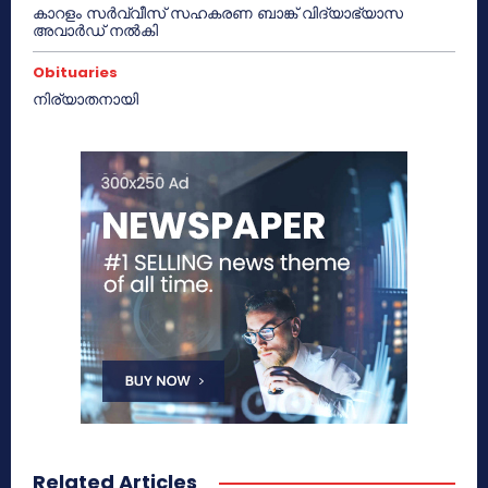
കാറളം സർവ്വീസ് സഹകരണ ബാങ്ക് വിദ്യാഭ്യാസ
അവാർഡ് നൽകി
Obituaries
നിര്യാതനായി
Related Articles