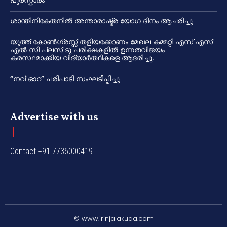
പുരസ്കാരം
ശാന്തിനികേതനിൽ അന്താരാഷ്ട്ര യോഗ ദിനം ആചരിച്ചു
യൂത്ത് കോൺഗ്രസ്സ് തളിയക്കോണം മേഖല കമ്മറ്റി എസ് എസ്
എൽ സി പ്ലസ് ടു പരീക്ഷകളിൽ ഉന്നതവിജയം
കരസ്ഥമാക്കിയ വിദ്യാർത്ഥികളെ ആദരിച്ചു.
“നവ് ഓറ” പരിപാടി സംഘടിപ്പിച്ചു
Advertise with us
Contact +91 7736000419
© www.irinjalakuda.com