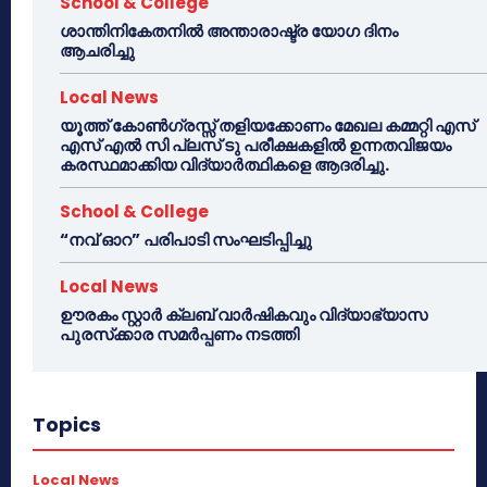
School & College
ശാന്തിനികേതനിൽ അന്താരാഷ്ട്ര യോഗ ദിനം
ആചരിച്ചു
Local News
യൂത്ത് കോൺഗ്രസ്സ് തളിയക്കോണം മേഖല കമ്മറ്റി എസ്
എസ് എൽ സി പ്ലസ് ടു പരീക്ഷകളിൽ ഉന്നതവിജയം
കരസ്ഥമാക്കിയ വിദ്യാർത്ഥികളെ ആദരിച്ചു.
School & College
“നവ് ഓറ” പരിപാടി സംഘടിപ്പിച്ചു
Local News
ഊരകം സ്റ്റാർ ക്ലബ് വാർഷികവും വിദ്യാഭ്യാസ
പുരസ്‌ക്കാര സമർപ്പണം നടത്തി
Topics
Local News