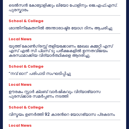
ടെൽസൻ കോട്ടോളിക്കും ലിയോ പോളിനും ജെ.എഫ്.എസ്.
പുരസ്കാരം
School & College
ശാന്തിനികേതനിൽ അന്താരാഷ്ട്ര യോഗ ദിനം ആചരിച്ചു
Local News
യൂത്ത് കോൺഗ്രസ്സ് തളിയക്കോണം മേഖല കമ്മറ്റി എസ്
എസ് എൽ സി പ്ലസ് ടു പരീക്ഷകളിൽ ഉന്നതവിജയം
കരസ്ഥമാക്കിയ വിദ്യാർത്ഥികളെ ആദരിച്ചു.
School & College
“നവ് ഓറ” പരിപാടി സംഘടിപ്പിച്ചു
Local News
ഊരകം സ്റ്റാർ ക്ലബ് വാർഷികവും വിദ്യാഭ്യാസ
പുരസ്‌ക്കാര സമർപ്പണം നടത്തി
School & College
വിസ്മയം ഉണർത്തി 92 കാരൻറെ യോഗഭ്യാസ പ്രകടനം
Local News