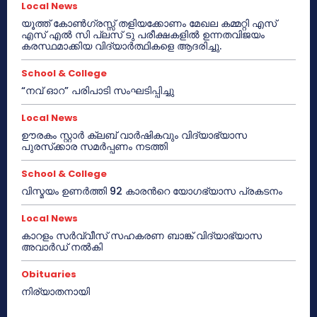
Local News
യൂത്ത് കോൺഗ്രസ്സ് തളിയക്കോണം മേഖല കമ്മറ്റി എസ്
എസ് എൽ സി പ്ലസ് ടു പരീക്ഷകളിൽ ഉന്നതവിജയം
കരസ്ഥമാക്കിയ വിദ്യാർത്ഥികളെ ആദരിച്ചു.
School & College
“നവ് ഓറ” പരിപാടി സംഘടിപ്പിച്ചു
Local News
ഊരകം സ്റ്റാർ ക്ലബ് വാർഷികവും വിദ്യാഭ്യാസ
പുരസ്‌ക്കാര സമർപ്പണം നടത്തി
School & College
വിസ്മയം ഉണർത്തി 92 കാരൻറെ യോഗഭ്യാസ പ്രകടനം
Local News
കാറളം സർവ്വീസ് സഹകരണ ബാങ്ക് വിദ്യാഭ്യാസ
അവാർഡ് നൽകി
Obituaries
നിര്യാതനായി