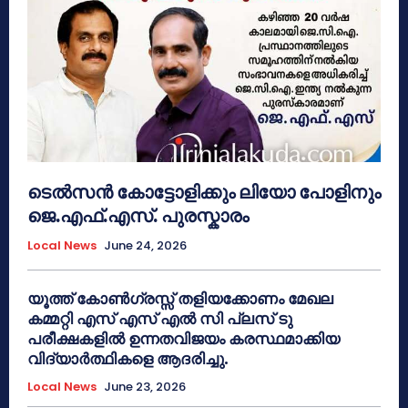
ടെൽസൻ കോട്ടോളിക്കും ലിയോ പോളിനും
ജെ.എഫ്.എസ്. പുരസ്കാരം
Local News
June 24, 2026
യൂത്ത് കോൺഗ്രസ്സ് തളിയക്കോണം മേഖല
കമ്മറ്റി എസ് എസ് എൽ സി പ്ലസ് ടു
പരീക്ഷകളിൽ ഉന്നതവിജയം കരസ്ഥമാക്കിയ
വിദ്യാർത്ഥികളെ ആദരിച്ചു.
Local News
June 23, 2026