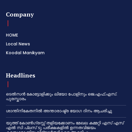
Company
HOME
Local News
Koodal Manikyam
Headlines
ടെൽസൻ കോട്ടോളിക്കും ലിയോ പോളിനും ജെ.എഫ്.എസ്.
പുരസ്കാരം
ശാന്തിനികേതനിൽ അന്താരാഷ്ട്ര യോഗ ദിനം ആചരിച്ചു
യൂത്ത് കോൺഗ്രസ്സ് തളിയക്കോണം മേഖല കമ്മറ്റി എസ് എസ്
എൽ സി പ്ലസ് ടു പരീക്ഷകളിൽ ഉന്നതവിജയം