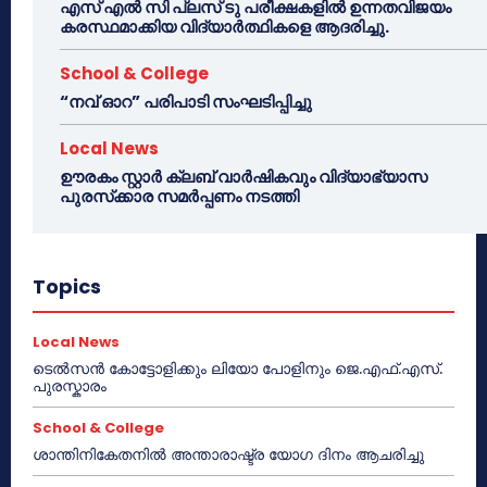
എസ് എൽ സി പ്ലസ് ടു പരീക്ഷകളിൽ ഉന്നതവിജയം
കരസ്ഥമാക്കിയ വിദ്യാർത്ഥികളെ ആദരിച്ചു.
School & College
“നവ് ഓറ” പരിപാടി സംഘടിപ്പിച്ചു
Local News
ഊരകം സ്റ്റാർ ക്ലബ് വാർഷികവും വിദ്യാഭ്യാസ
പുരസ്‌ക്കാര സമർപ്പണം നടത്തി
Topics
Local News
ടെൽസൻ കോട്ടോളിക്കും ലിയോ പോളിനും ജെ.എഫ്.എസ്.
പുരസ്കാരം
School & College
ശാന്തിനികേതനിൽ അന്താരാഷ്ട്ര യോഗ ദിനം ആചരിച്ചു