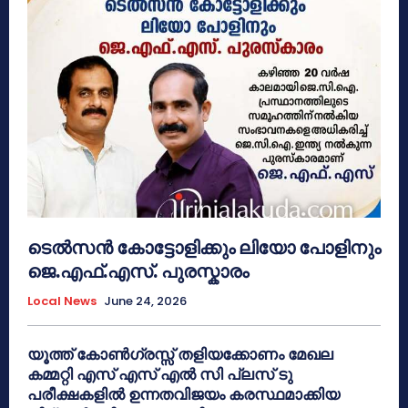
ടെൽസൻ കോട്ടോളിക്കും ലിയോ പോളിനും
ജെ.എഫ്.എസ്. പുരസ്കാരം
Local News
June 24, 2026
യൂത്ത് കോൺഗ്രസ്സ് തളിയക്കോണം മേഖല
കമ്മറ്റി എസ് എസ് എൽ സി പ്ലസ് ടു
പരീക്ഷകളിൽ ഉന്നതവിജയം കരസ്ഥമാക്കിയ