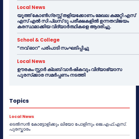
Local News
യൂത്ത് കോൺഗ്രസ്സ് തളിയക്കോണം മേഖല കമ്മറ്റി എസ്
എസ് എൽ സി പ്ലസ് ടു പരീക്ഷകളിൽ ഉന്നതവിജയം
കരസ്ഥമാക്കിയ വിദ്യാർത്ഥികളെ ആദരിച്ചു.
School & College
“നവ് ഓറ” പരിപാടി സംഘടിപ്പിച്ചു
Local News
ഊരകം സ്റ്റാർ ക്ലബ് വാർഷികവും വിദ്യാഭ്യാസ
പുരസ്‌ക്കാര സമർപ്പണം നടത്തി
Topics
Local News
ടെൽസൻ കോട്ടോളിക്കും ലിയോ പോളിനും ജെ.എഫ്.എസ്.
പുരസ്കാരം