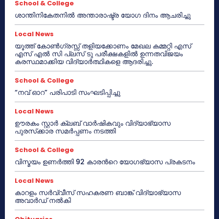
School & College
ശാന്തിനികേതനിൽ അന്താരാഷ്ട്ര യോഗ ദിനം ആചരിച്ചു
Local News
യൂത്ത് കോൺഗ്രസ്സ് തളിയക്കോണം മേഖല കമ്മറ്റി എസ്
എസ് എൽ സി പ്ലസ് ടു പരീക്ഷകളിൽ ഉന്നതവിജയം
കരസ്ഥമാക്കിയ വിദ്യാർത്ഥികളെ ആദരിച്ചു.
School & College
“നവ് ഓറ” പരിപാടി സംഘടിപ്പിച്ചു
Local News
ഊരകം സ്റ്റാർ ക്ലബ് വാർഷികവും വിദ്യാഭ്യാസ
പുരസ്‌ക്കാര സമർപ്പണം നടത്തി
School & College
വിസ്മയം ഉണർത്തി 92 കാരൻറെ യോഗഭ്യാസ പ്രകടനം
Local News
കാറളം സർവ്വീസ് സഹകരണ ബാങ്ക് വിദ്യാഭ്യാസ
അവാർഡ് നൽകി