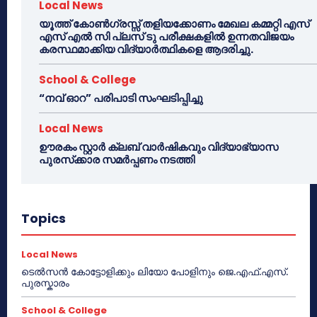
Local News
യൂത്ത് കോൺഗ്രസ്സ് തളിയക്കോണം മേഖല കമ്മറ്റി എസ്
എസ് എൽ സി പ്ലസ് ടു പരീക്ഷകളിൽ ഉന്നതവിജയം
കരസ്ഥമാക്കിയ വിദ്യാർത്ഥികളെ ആദരിച്ചു.
School & College
“നവ് ഓറ” പരിപാടി സംഘടിപ്പിച്ചു
Local News
ഊരകം സ്റ്റാർ ക്ലബ് വാർഷികവും വിദ്യാഭ്യാസ
പുരസ്‌ക്കാര സമർപ്പണം നടത്തി
Topics
Local News
ടെൽസൻ കോട്ടോളിക്കും ലിയോ പോളിനും ജെ.എഫ്.എസ്.
പുരസ്കാരം
School & College