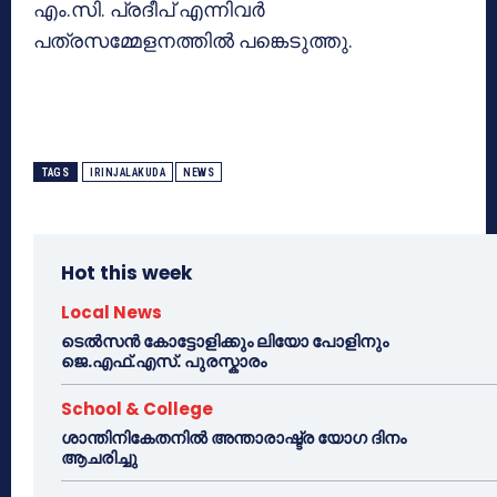
എം.സി. പ്രദീപ് എന്നിവര്‍
പത്രസമ്മേളനത്തില്‍ പങ്കെടുത്തു.
TAGS
IRINJALAKUDA
NEWS
Hot this week
Local News
ടെൽസൻ കോട്ടോളിക്കും ലിയോ പോളിനും
ജെ.എഫ്.എസ്. പുരസ്കാരം
School & College
ശാന്തിനികേതനിൽ അന്താരാഷ്ട്ര യോഗ ദിനം
ആചരിച്ചു