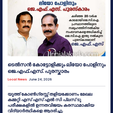
ടെൽസൻ കോട്ടോളിക്കും ലിയോ പോളിനും
ജെ.എഫ്.എസ്. പുരസ്കാരം
Local News
June 24, 2026
യൂത്ത് കോൺഗ്രസ്സ് തളിയക്കോണം മേഖല
കമ്മറ്റി എസ് എസ് എൽ സി പ്ലസ് ടു
പരീക്ഷകളിൽ ഉന്നതവിജയം കരസ്ഥമാക്കിയ
വിദ്യാർത്ഥികളെ ആദരിച്ചു.