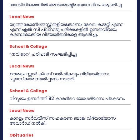
ശാന്തിനികേതനിൽ അന്താരാഷ്ട്ര യോഗ ദിനം ആചരിച്ചു
Local News
യൂത്ത് കോൺഗ്രസ്സ് തളിയക്കോണം മേഖല കമ്മറ്റി എസ്
എസ് എൽ സി പ്ലസ് ടു പരീക്ഷകളിൽ ഉന്നതവിജയം
കരസ്ഥമാക്കിയ വിദ്യാർത്ഥികളെ ആദരിച്ചു.
School & College
“നവ് ഓറ” പരിപാടി സംഘടിപ്പിച്ചു
Local News
ഊരകം സ്റ്റാർ ക്ലബ് വാർഷികവും വിദ്യാഭ്യാസ
പുരസ്‌ക്കാര സമർപ്പണം നടത്തി
School & College
വിസ്മയം ഉണർത്തി 92 കാരൻറെ യോഗഭ്യാസ പ്രകടനം
Local News
കാറളം സർവ്വീസ് സഹകരണ ബാങ്ക് വിദ്യാഭ്യാസ
അവാർഡ് നൽകി
Obituaries