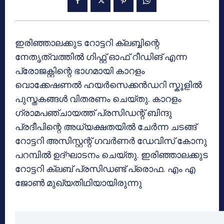
ഇരിഞ്ഞാലക്കുട റോട്ടറി ക്ലബ്ബിന്റെ
നേതൃത്വത്തിൽ ഗിഫ്റ്റ് ഓഫ് റീഡിങ് എന്ന
പ്രോജക്റ്റിന്റെ ഭാഗമായി കാറളം
വൊക്കേഷണൽ ഹയർസെക്കൻഡറി സ്കൂളിൽ
പുസ്തകങ്ങൾ വിതരണം ചെയ്തു. കാറളം
ഗ്രാമപഞ്ചായത്ത് പ്രസിഡന്റ് ബിന്ദു
പ്രദീപിന്റെ അധ്യക്ഷതയിൽ ചേർന്ന ചടങ്ങ്
റോട്ടറി അസിസ്റ്റന്റ് ഗവർണർ ഡേവിസ് കോനു
പറമ്പിൽ ഉദ്ഘാടനം ചെയ്തു. ഇരിഞ്ഞാലക്കുട
റോട്ടറി ക്ലബ് പ്രസിഡണ്ട് പ്രൊഫ. എം എ
ജോൺ മുഖ്യതിഥിയായിരുന്നു