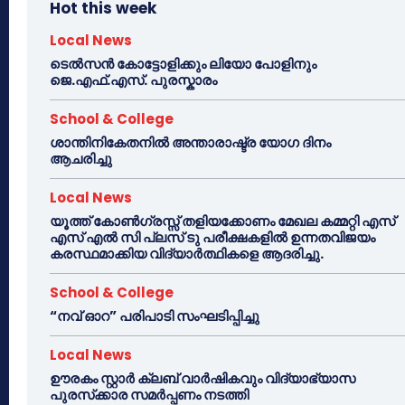
Hot this week
Local News
ടെൽസൻ കോട്ടോളിക്കും ലിയോ പോളിനും
ജെ.എഫ്.എസ്. പുരസ്കാരം
School & College
ശാന്തിനികേതനിൽ അന്താരാഷ്ട്ര യോഗ ദിനം
ആചരിച്ചു
Local News
യൂത്ത് കോൺഗ്രസ്സ് തളിയക്കോണം മേഖല കമ്മറ്റി എസ്
എസ് എൽ സി പ്ലസ് ടു പരീക്ഷകളിൽ ഉന്നതവിജയം
കരസ്ഥമാക്കിയ വിദ്യാർത്ഥികളെ ആദരിച്ചു.
School & College
“നവ് ഓറ” പരിപാടി സംഘടിപ്പിച്ചു
Local News
ഊരകം സ്റ്റാർ ക്ലബ് വാർഷികവും വിദ്യാഭ്യാസ
പുരസ്‌ക്കാര സമർപ്പണം നടത്തി