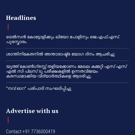
Headlines
ടെൽസൻ കോട്ടോളിക്കും ലിയോ പോളിനും ജെ.എഫ്.എസ്.
പുരസ്കാരം
ശാന്തിനികേതനിൽ അന്താരാഷ്ട്ര യോഗ ദിനം ആചരിച്ചു
യൂത്ത് കോൺഗ്രസ്സ് തളിയക്കോണം മേഖല കമ്മറ്റി എസ് എസ്
എൽ സി പ്ലസ് ടു പരീക്ഷകളിൽ ഉന്നതവിജയം
കരസ്ഥമാക്കിയ വിദ്യാർത്ഥികളെ ആദരിച്ചു.
“നവ് ഓറ” പരിപാടി സംഘടിപ്പിച്ചു
Advertise with us
Contact +91 7736000419