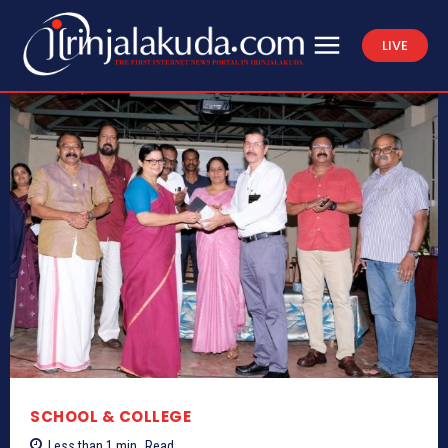
LIVE
SCHOOL & COLLEGE
Less than 1
min.
Read