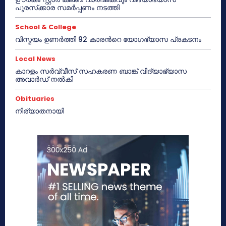
പുരസ്‌ക്കാര സമർപ്പണം നടത്തി
School & College
വിസ്മയം ഉണർത്തി 92 കാരൻറെ യോഗഭ്യാസ പ്രകടനം
Local News
കാറളം സർവ്വീസ് സഹകരണ ബാങ്ക് വിദ്യാഭ്യാസ
അവാർഡ് നൽകി
Obituaries
നിര്യാതനായി