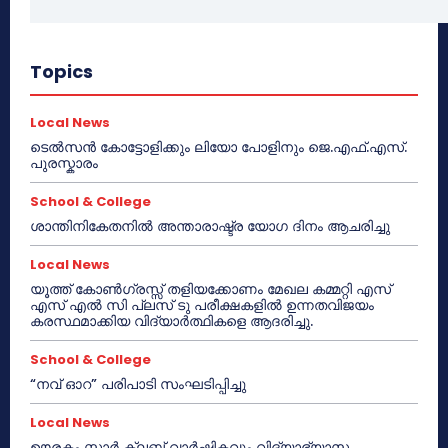
Topics
Local News
ടെൽസൻ കോട്ടോളിക്കും ലിയോ പോളിനും ജെ.എഫ്.എസ്.
പുരസ്കാരം
School & College
ശാന്തിനികേതനിൽ അന്താരാഷ്ട്ര യോഗ ദിനം ആചരിച്ചു
Local News
യൂത്ത് കോൺഗ്രസ്സ് തളിയക്കോണം മേഖല കമ്മറ്റി എസ്
എസ് എൽ സി പ്ലസ് ടു പരീക്ഷകളിൽ ഉന്നതവിജയം
കരസ്ഥമാക്കിയ വിദ്യാർത്ഥികളെ ആദരിച്ചു.
School & College
“നവ് ഓറ” പരിപാടി സംഘടിപ്പിച്ചു
Local News
ഊരകം സ്റ്റാർ ക്ലബ് വാർഷികവും വിദ്യാഭ്യാസ