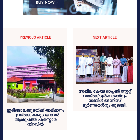
PREVIOUS ARTICLE
NEXT ARTICLE
അഖില കേരള ഓപ്പൺ സ്റ്റേറ്റ്
റാങ്കിങ്ങ് ടൂർണമെൻറും
ടേബിൾ ടെന്നിസ്
ടൂർണമെൻറും തുടങ്ങി.
ഇരിങ്ങാലക്കുടയ്ക്ക് അഭിമാനം
– ഇരിങ്ങാലക്കുട ജനറൽ
ആശുപത്രി പുരസ്കാര
നിറവിൽ