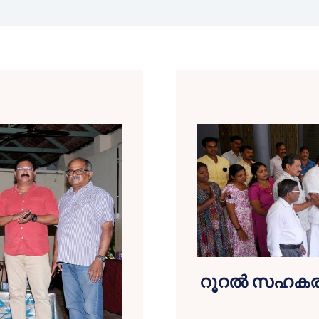
റൂറൽ സഹകരണ