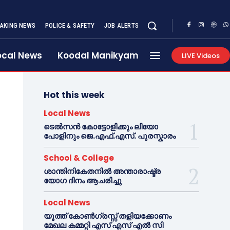
AKING NEWS
POLICE & SAFETY
JOB ALERTS
ocal News
Koodal Manikyam
LIVE Videos
Hot this week
Local News
ടെൽസൻ കോട്ടോളിക്കും ലിയോ
പോളിനും ജെ.എഫ്.എസ്. പുരസ്കാരം
School & College
ശാന്തിനികേതനിൽ അന്താരാഷ്ട്ര
യോഗ ദിനം ആചരിച്ചു
Local News
യൂത്ത് കോൺഗ്രസ്സ് തളിയക്കോണം
മേഖല കമ്മറ്റി എസ് എസ് എൽ സി