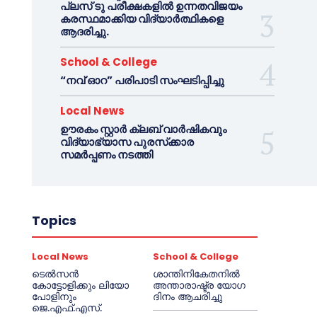
പ്ലസ് ടു പരീക്ഷകളിൽ ഉന്നതവിജയം
കരസ്ഥമാക്കിയ വിദ്യാർത്ഥികളെ
ആദരിച്ചു.
School & College
“നവ് ഓറ” പരിപാടി സംഘടിപ്പിച്ചു
Local News
ഊരകം സ്റ്റാർ ക്ലബ് വാർഷികവും
വിദ്യാഭ്യാസ പുരസ്‌ക്കാര
സമർപ്പണം നടത്തി
Topics
Local News
School & College
ടെൽസൻ
ശാന്തിനികേതനിൽ
കോട്ടോളിക്കും ലിയോ
അന്താരാഷ്ട്ര യോഗ
പോളിനും
ദിനം ആചരിച്ചു
ജെ.എഫ്.എസ്.