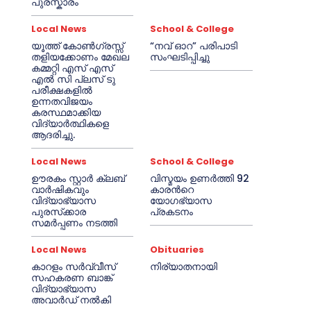
പുരസ്കാരം
Local News
School & College
യൂത്ത് കോൺഗ്രസ്സ്
“നവ് ഓറ” പരിപാടി
തളിയക്കോണം മേഖല
സംഘടിപ്പിച്ചു
കമ്മറ്റി എസ് എസ്
എൽ സി പ്ലസ് ടു
പരീക്ഷകളിൽ
ഉന്നതവിജയം
കരസ്ഥമാക്കിയ
വിദ്യാർത്ഥികളെ
ആദരിച്ചു.
Local News
School & College
ഊരകം സ്റ്റാർ ക്ലബ്
വിസ്മയം ഉണർത്തി 92
വാർഷികവും
കാരൻറെ
വിദ്യാഭ്യാസ
യോഗഭ്യാസ
പുരസ്‌ക്കാര
പ്രകടനം
സമർപ്പണം നടത്തി
Local News
Obituaries
കാറളം സർവ്വീസ്
നിര്യാതനായി
സഹകരണ ബാങ്ക്
വിദ്യാഭ്യാസ
അവാർഡ് നൽകി