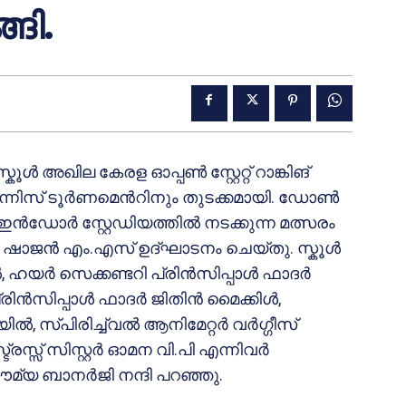
ങി.
ൾ അഖില കേരള ഓപ്പൺ സ്റ്റേറ്റ് റാങ്കിങ്
ന്നിസ് ടൂർണമെൻറിനും തുടക്കമായി. ഡോൺ
ഡോർ സ്റ്റേഡിയത്തിൽ നടക്കുന്ന മത്സരം
രീ ഷാജൻ എം.എസ് ഉദ്ഘാടനം ചെയ്തു. സ്കൂൾ
, ഹയർ സെക്കണ്ടറി പ്രിൻസിപ്പാൾ ഫാദർ
്രിൻസിപ്പാൾ ഫാദർ ജിതിൻ മൈക്കിൾ,
യിൽ, സ്പിരിച്ച്വൽ ആനിമേറ്റർ വർഗ്ഗീസ്
രസ്സ് സിസ്റ്റർ ഓമന വി.പി എന്നിവർ
ൗമ്യ ബാനർജി നന്ദി പറഞ്ഞു.