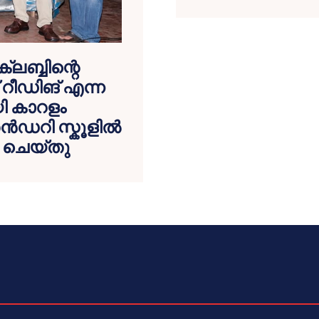
്ലബ്ബിന്റെ
് റീഡിങ് എന്ന
യി കാറളം
ഡറി സ്കൂളിൽ
 ചെയ്തു