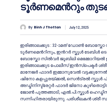
ടൂർണമെൻറും തുടങ്
By
Binh J Thottan
July 12, 2025
ഇരിങ്ങാലക്കുട : 32-ാമത് ഡോൺ ബോസ്കോ സ്കൂ
ടൂർണമെൻറിനും, ഇൻറർ സ്കൂൾ ടേബിൾ ടെ
ബോസ്കോ സിൽവർ ജൂബിലി മെമ്മോറിയൽ ഇൻ
ഇരിങ്ങാലക്കുട പോലീസ് ഇൻസ്പെക്ടർ ശ്
മാനേജർ ഫാദർ ഇമ്മാനുവേൽ വട്ടക്കുന്നേൽ
ഷിനോ കളപ്പുരയ്ക്കൽ, സെൻട്രൽ സ്കൂൾ പ
അഡ്മിനിസ്ട്രേറ്റർ ഫാദർ ജിനോ കുഴിതൊട്ടി
ജോൺ പുത്തങ്ങാടി, എൽ.പി.സ്കൂൾ ഹെഡ്മിസ്ട്
സന്നിഹിതരായിരുന്നു. പരിശീലകൻ ശ്രീ സ