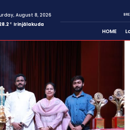
urday, August 8, 2026
BRE
28.2
Irinjālakuda
C
HOME
L