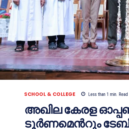
SCHOOL & COLLEGE
Less than 1
min.
Read
അഖില കേരള ഓപ്പൺ സ്റ്
ടൂർണമെൻറും ടേബി