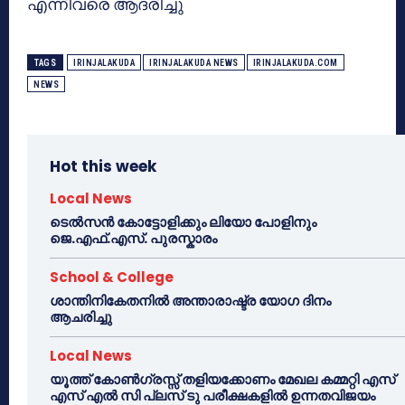
എന്നിവരെ ആദരിച്ചു
TAGS
IRINJALAKUDA
IRINJALAKUDA NEWS
IRINJALAKUDA.COM
NEWS
Hot this week
Local News
ടെൽസൻ കോട്ടോളിക്കും ലിയോ പോളിനും
ജെ.എഫ്.എസ്. പുരസ്കാരം
School & College
ശാന്തിനികേതനിൽ അന്താരാഷ്ട്ര യോഗ ദിനം
ആചരിച്ചു
Local News
യൂത്ത് കോൺഗ്രസ്സ് തളിയക്കോണം മേഖല കമ്മറ്റി എസ്
എസ് എൽ സി പ്ലസ് ടു പരീക്ഷകളിൽ ഉന്നതവിജയം