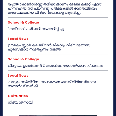
യൂത്ത് കോൺഗ്രസ്സ് തളിയക്കോണം മേഖല കമ്മറ്റി എസ്
എസ് എൽ സി പ്ലസ് ടു പരീക്ഷകളിൽ ഉന്നതവിജയം
കരസ്ഥമാക്കിയ വിദ്യാർത്ഥികളെ ആദരിച്ചു.
School & College
“നവ് ഓറ” പരിപാടി സംഘടിപ്പിച്ചു
Local News
ഊരകം സ്റ്റാർ ക്ലബ് വാർഷികവും വിദ്യാഭ്യാസ
പുരസ്‌ക്കാര സമർപ്പണം നടത്തി
School & College
വിസ്മയം ഉണർത്തി 92 കാരൻറെ യോഗഭ്യാസ പ്രകടനം
Local News
കാറളം സർവ്വീസ് സഹകരണ ബാങ്ക് വിദ്യാഭ്യാസ
അവാർഡ് നൽകി
Obituaries
നിര്യാതനായി