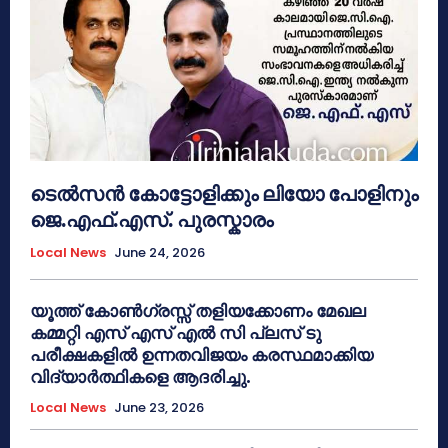
ടെൽസൻ കോട്ടോളിക്കും ലിയോ പോളിനും
ജെ.എഫ്.എസ്. പുരസ്കാരം
Local News
June 24, 2026
യൂത്ത് കോൺഗ്രസ്സ് തളിയക്കോണം മേഖല
കമ്മറ്റി എസ് എസ് എൽ സി പ്ലസ് ടു
പരീക്ഷകളിൽ ഉന്നതവിജയം കരസ്ഥമാക്കിയ
വിദ്യാർത്ഥികളെ ആദരിച്ചു.
Local News
June 23, 2026