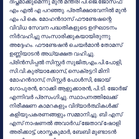
ദീപ്തമാക്കുമെന്നു മുൻ മന്ത്രി പി.ജെ.ജോസഫ്
എം എൽ എ പറഞ്ഞു. പ്രതീക്ഷാഭവനിൽ മുൻ
എം പി കെ. മോഹൻദാസ് ഫൗണ്ടേഷന്റെ
വിവിധ സേവന പദ്ധതികളുടെ ഉദ്‌ഘാടനം
നിർവഹിച്ചു സംസാരിക്കുകയായിരുന്നു
അദ്ദേഹം. ഫൗണ്ടേഷൻ ചെയർമാൻ തോമസ്
ഉണ്ണിയാടൻ അധ്യക്ഷത വഹിച്ചു.
പ്രിൻസിപ്പൽ സിസ്റ്റർ സുജിത,എം.പി.പോളി,
സി.വി.കുര്യാക്കോസ്, സെക്രട്ടറി മിനി
മോഹൻദാസ്, സിസ്റ്റർ പോൾസി, ജോയ്
ഗോപുരൻ, റോക്കി ആളൂക്കാരൻ, പി.ടി. ജോർജ്
എന്നിവർ പ്രസംഗിച്ചു. സ്ഥാപനത്തിലേക്ക്
നിരീക്ഷണ കാമറകളും വിദ്യാർത്ഥികൾക്ക്
കളിയുപകരണങ്ങളും സമ്മാനിച്ചു. ബി എസ്‌
എസ്‌ നാഷണൽ അവാർഡ് ജേതാവ് ഷോളി
അരിക്കാട്ട്, ശാസ്തകുമാർ, ബേബി മുണ്ടാടൻ