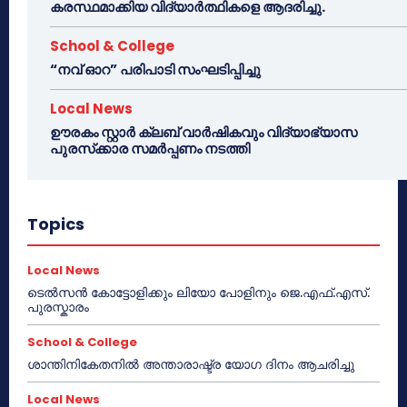
കരസ്ഥമാക്കിയ വിദ്യാർത്ഥികളെ ആദരിച്ചു.
School & College
“നവ് ഓറ” പരിപാടി സംഘടിപ്പിച്ചു
Local News
ഊരകം സ്റ്റാർ ക്ലബ് വാർഷികവും വിദ്യാഭ്യാസ
പുരസ്‌ക്കാര സമർപ്പണം നടത്തി
Topics
Local News
ടെൽസൻ കോട്ടോളിക്കും ലിയോ പോളിനും ജെ.എഫ്.എസ്.
പുരസ്കാരം
School & College
ശാന്തിനികേതനിൽ അന്താരാഷ്ട്ര യോഗ ദിനം ആചരിച്ചു
Local News