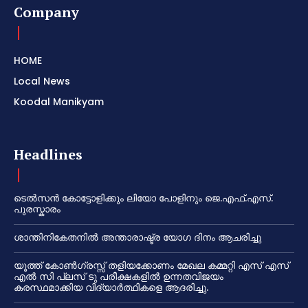
Company
HOME
Local News
Koodal Manikyam
Headlines
ടെൽസൻ കോട്ടോളിക്കും ലിയോ പോളിനും ജെ.എഫ്.എസ്.
പുരസ്കാരം
ശാന്തിനികേതനിൽ അന്താരാഷ്ട്ര യോഗ ദിനം ആചരിച്ചു
യൂത്ത് കോൺഗ്രസ്സ് തളിയക്കോണം മേഖല കമ്മറ്റി എസ് എസ്
എൽ സി പ്ലസ് ടു പരീക്ഷകളിൽ ഉന്നതവിജയം
കരസ്ഥമാക്കിയ വിദ്യാർത്ഥികളെ ആദരിച്ചു.