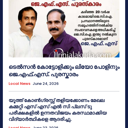
ടെൽസൻ കോട്ടോളിക്കും ലിയോ പോളിനും
ജെ.എഫ്.എസ്. പുരസ്കാരം
Local News
June 24, 2026
യൂത്ത് കോൺഗ്രസ്സ് തളിയക്കോണം മേഖല
കമ്മറ്റി എസ് എസ് എൽ സി പ്ലസ് ടു
പരീക്ഷകളിൽ ഉന്നതവിജയം കരസ്ഥമാക്കിയ
വിദ്യാർത്ഥികളെ ആദരിച്ചു.
Local News
June 23, 2026