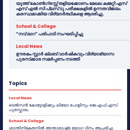
യൂത്ത് കോൺഗ്രസ്സ് തളിയക്കോണം മേഖല കമ്മറ്റി എസ്
എസ് എൽ സി പ്ലസ് ടു പരീക്ഷകളിൽ ഉന്നതവിജയം
കരസ്ഥമാക്കിയ വിദ്യാർത്ഥികളെ ആദരിച്ചു.
School & College
“നവ് ഓറ” പരിപാടി സംഘടിപ്പിച്ചു
Local News
ഊരകം സ്റ്റാർ ക്ലബ് വാർഷികവും വിദ്യാഭ്യാസ
പുരസ്‌ക്കാര സമർപ്പണം നടത്തി
Topics
Local News
ടെൽസൻ കോട്ടോളിക്കും ലിയോ പോളിനും ജെ.എഫ്.എസ്.
പുരസ്കാരം
School & College
ശാന്തിനികേതനിൽ അന്താരാഷ്ട്ര യോഗ ദിനം ആചരിച്ചു