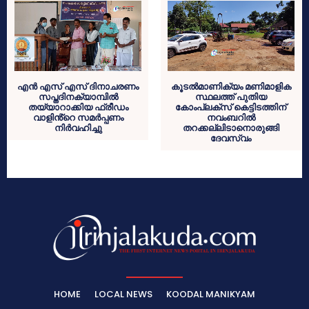
എൻ എസ് എസ് ദിനാചരണം
കൂടല്‍മാണിക്യം മണിമാളിക
സപ്തദിനക്യാമ്പിൽ
സ്ഥലത്ത് പുതിയ
തയ്യാറാക്കിയ ഫ്രീഡം
കോംപ്ലക്‌സ് കെട്ടിടത്തിന്
വാളിൻ്റെ സമർപ്പണം
നവംബറില്‍
നിർവഹിച്ചു
തറക്കല്ലിടാനൊരുങ്ങി
ദേവസ്വം
HOME
LOCAL NEWS
KOODAL MANIKYAM