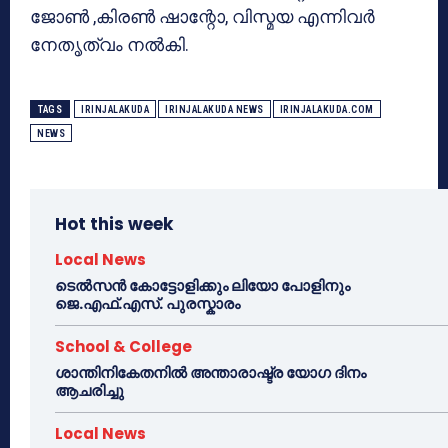
ജോൺ ,കിരൺ ഷാന്റോ, വിസ്മയ എന്നിവർ
നേതൃത്വം നൽകി.
TAGS
IRINJALAKUDA
IRINJALAKUDA NEWS
IRINJALAKUDA.COM
NEWS
Hot this week
Local News
ടെൽസൻ കോട്ടോളിക്കും ലിയോ പോളിനും
ജെ.എഫ്.എസ്. പുരസ്കാരം
School & College
ശാന്തിനികേതനിൽ അന്താരാഷ്ട്ര യോഗ ദിനം
ആചരിച്ചു
Local News