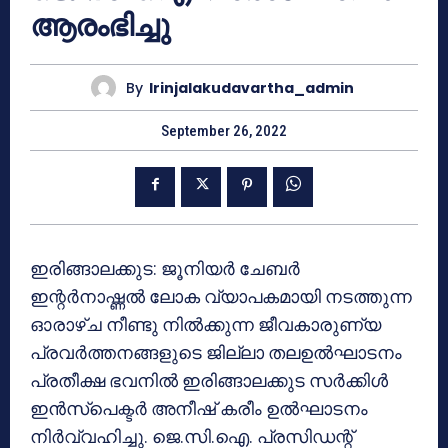
ആരംഭിച്ചു
By
Irinjalakudavartha_admin
September 26, 2022
ഇരിങ്ങാലക്കുട: ജൂനിയർ ചേബർ
ഇന്റർനാഷ്ണൽ ലോക വ്യാപകമായി നടത്തുന്ന
ഓരാഴ്ച നീണ്ടു നിൽക്കുന്ന ജീവകാരുണ്യ
പ്രവർത്തനങ്ങളുടെ ജില്ലാ തലഉൽഘാടനം
പ്രതീക്ഷ ഭവനിൽ ഇരിങ്ങാലക്കുട സർക്കിൾ
ഇൻസ്പെക്ടർ അനീഷ് കരീം ഉൽഘാടനം
നിർവ്വഹിച്ചു. ജെ.സി.ഐ. പ്രസിഡന്റ്