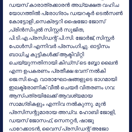
ഡയസ് കാരാത്രക്കാരൻ അധ്യക്ഷത വഹിച
യോഗത്തിൽ പ്രോഗ്രാം ഡയറക്ടർ ടെൽസൺ
കോട്ടോളി ,സെക്രട്ടറി ഷൈജോ ജോസ്
,പ്രിൻസിപ്പൽ സിസ്റ്റർ സുജിത,
പി.ടി.എ.പ്രസിഡന്റ് പി.സി. ജോർജ്, സിസ്റ്റർ
പോൾസി എന്നിവർ പ്രസംഗിച്ചു. ഓട്ടിസം
ബാധിച്ച കുട്ടികൾക്ക് ആക്ടിവിറ്റി
ചെയ്യുന്നതിനായി കിഡ്സ് ടെ ബ്ബോ ലൈൻ
എന്ന ഉപകരണം പ്രതീക്ഷ ഭവന് നൽകി
ജെ.സി.ഐ. വാരാഘോഷങ്ങളുടെ ഭാഗമായി
ഇലക്ട്രോണിക് വീൽ ചെയർ വിതരണം ഗവ:
ആസ്പത്രയിലേക്ക് ആവശ്യമായ
സാമഗ്രികളും എന്നിവ നൽകുന്നു. മുൻ
പ്രസിസന്റുമാരായ അഡ്വ. ഹോബി ജോളി,
ഡയസ് ജോസഫ്, സെനറ്റർ, ഷാജു
പാറേക്കാടൻ, വൈസ് പ്രസിഡന്റ് അജോ