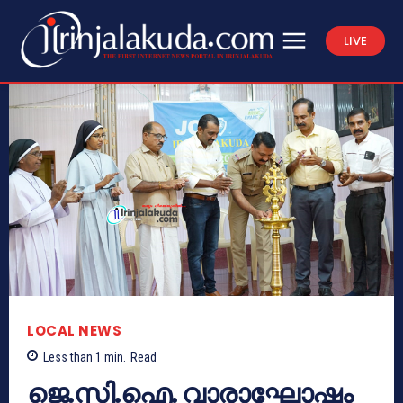
LIVE
LOCAL NEWS
Less than 1
min.
Read
ജെ.സി.ഐ. വാരാഘോഷം