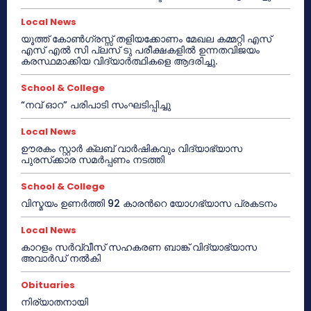
Local News
യൂത്ത് കോൺഗ്രസ്സ് തളിയക്കോണം മേഖല കമ്മറ്റി എസ്
എസ് എൽ സി പ്ലസ് ടു പരീക്ഷകളിൽ ഉന്നതവിജയം
കരസ്ഥമാക്കിയ വിദ്യാർത്ഥികളെ ആദരിച്ചു.
School & College
“നവ് ഓറ” പരിപാടി സംഘടിപ്പിച്ചു
Local News
ഊരകം സ്റ്റാർ ക്ലബ് വാർഷികവും വിദ്യാഭ്യാസ
പുരസ്‌ക്കാര സമർപ്പണം നടത്തി
School & College
വിസ്മയം ഉണർത്തി 92 കാരൻറെ യോഗഭ്യാസ പ്രകടനം
Local News
കാറളം സർവ്വീസ് സഹകരണ ബാങ്ക് വിദ്യാഭ്യാസ
അവാർഡ് നൽകി
Obituaries
നിര്യാതനായി