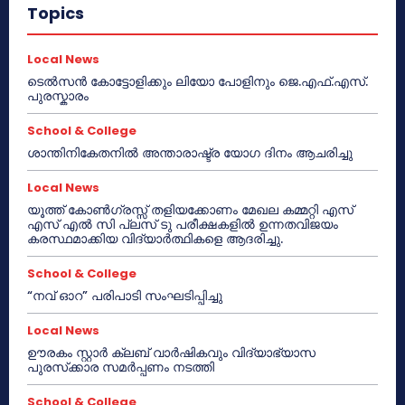
Topics
Local News
ടെൽസൻ കോട്ടോളിക്കും ലിയോ പോളിനും ജെ.എഫ്.എസ്.
പുരസ്കാരം
School & College
ശാന്തിനികേതനിൽ അന്താരാഷ്ട്ര യോഗ ദിനം ആചരിച്ചു
Local News
യൂത്ത് കോൺഗ്രസ്സ് തളിയക്കോണം മേഖല കമ്മറ്റി എസ്
എസ് എൽ സി പ്ലസ് ടു പരീക്ഷകളിൽ ഉന്നതവിജയം
കരസ്ഥമാക്കിയ വിദ്യാർത്ഥികളെ ആദരിച്ചു.
School & College
“നവ് ഓറ” പരിപാടി സംഘടിപ്പിച്ചു
Local News
ഊരകം സ്റ്റാർ ക്ലബ് വാർഷികവും വിദ്യാഭ്യാസ
പുരസ്‌ക്കാര സമർപ്പണം നടത്തി
School & College