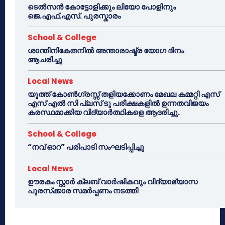
ടെൽസൻ കോട്ടോളിക്കും ലിയോ പോളിനും
ജെ.എഫ്.എസ്. പുരസ്കാരം
School & College
ശാന്തിനികേതനിൽ അന്താരാഷ്ട്ര യോഗ ദിനം
ആചരിച്ചു
Local News
യൂത്ത് കോൺഗ്രസ്സ് തളിയക്കോണം മേഖല കമ്മറ്റി എസ്
എസ് എൽ സി പ്ലസ് ടു പരീക്ഷകളിൽ ഉന്നതവിജയം
കരസ്ഥമാക്കിയ വിദ്യാർത്ഥികളെ ആദരിച്ചു.
School & College
“നവ് ഓറ” പരിപാടി സംഘടിപ്പിച്ചു
Local News
ഊരകം സ്റ്റാർ ക്ലബ് വാർഷികവും വിദ്യാഭ്യാസ
പുരസ്‌ക്കാര സമർപ്പണം നടത്തി