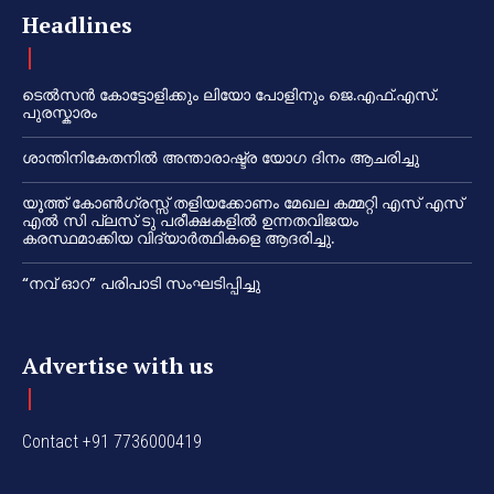
Headlines
ടെൽസൻ കോട്ടോളിക്കും ലിയോ പോളിനും ജെ.എഫ്.എസ്.
പുരസ്കാരം
ശാന്തിനികേതനിൽ അന്താരാഷ്ട്ര യോഗ ദിനം ആചരിച്ചു
യൂത്ത് കോൺഗ്രസ്സ് തളിയക്കോണം മേഖല കമ്മറ്റി എസ് എസ്
എൽ സി പ്ലസ് ടു പരീക്ഷകളിൽ ഉന്നതവിജയം
കരസ്ഥമാക്കിയ വിദ്യാർത്ഥികളെ ആദരിച്ചു.
“നവ് ഓറ” പരിപാടി സംഘടിപ്പിച്ചു
Advertise with us
Contact +91 7736000419