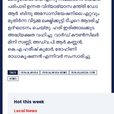
പരിപാടി ഉന്നത വിദ്യാഭ്യാസ മന്ത്രി ഡോ.
ആർ. ബിന്ദു അസോസിയേഷനിലെ ഏറ്റവും
മുതിർന്ന വീട്ടമ്മ ലക്ഷ്മിക്കുട്ടി ടീച്ചറെ ആദരിച്ച്
ഉദ്ഘാടനം ചെയ്തു. ഹരി ഇരിങ്ങാലക്കുട
അദ്ധ്യക്ഷത വഹിച്ചു. വാർഡ് കൗൺസിലർ
മിനി സണ്ണി, അഡ്വ.പി.ആർ.കണ്ണൻ,
കെ.എ.ഹരീഷ് കുമാർ, രോഹിണി
രാധാകൃഷണൻ എന്നിവർ സംസാരിച്ചു.
TAGS
IRINJALAKUDA
IRINJALAKUDA NEWS
IRINJALAKUDA.COM
NEWS
Hot this week
Local News