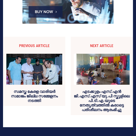
PREVIOUS ARTICLE
NEXT ARTICLE
സമസ്ത കേരള വാരിയർ
എടക്കുളം എസ്.എൻ
സമാജം ജില്ല സമ്മേളനം
ജി.എസ്.എസ് യു.പി സ്കൂളിലെ
നടത്തി
പി.ടി.എ.യുടെ
നേതൃത്വത്തിൽ കരാട്ടെ
പരിശീലനം ആരംഭിച്ചു