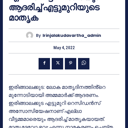
ആദരിച്ച് എട്ടുമുറിയുടെ
മാതൃക
By
Irinjalakudavartha_admin
May 4, 2022
ഇരിങ്ങാലക്കുട: ലോക മാതൃദിനത്തിൻ്റെ
മുന്നോടിയായി അമ്മമാർക്ക് ആദരണം.
ഇരിങ്ങാലക്കുട എട്ടുമുറി റെസിഡൻസ്
അസോസിയേഷനാണ് എല്ലാ
വീട്ടമ്മമാരെയും ആദരിച്ച് മാതൃകയായത്.
മാതൃദേവോ ഭവഃ എന്നു നാമകരണം ചെയ്ത