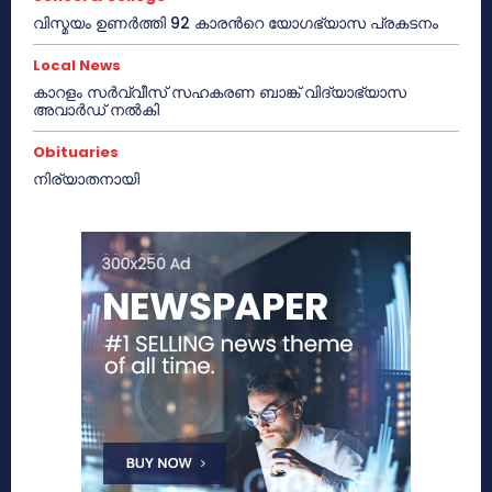
വിസ്മയം ഉണർത്തി 92 കാരൻറെ യോഗഭ്യാസ പ്രകടനം
Local News
കാറളം സർവ്വീസ് സഹകരണ ബാങ്ക് വിദ്യാഭ്യാസ
അവാർഡ് നൽകി
Obituaries
നിര്യാതനായി