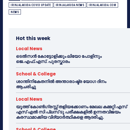
IRINJALAKUDA COVID UPDATE
IRINJALAKUDA NEWS
IRINJALAKUDA.COM
NEWS
Hot this week
Local News
ടെൽസൻ കോട്ടോളിക്കും ലിയോ പോളിനും
ജെ.എഫ്.എസ്. പുരസ്കാരം
School & College
ശാന്തിനികേതനിൽ അന്താരാഷ്ട്ര യോഗ ദിനം
ആചരിച്ചു
Local News
യൂത്ത് കോൺഗ്രസ്സ് തളിയക്കോണം മേഖല കമ്മറ്റി എസ്
എസ് എൽ സി പ്ലസ് ടു പരീക്ഷകളിൽ ഉന്നതവിജയം
കരസ്ഥമാക്കിയ വിദ്യാർത്ഥികളെ ആദരിച്ചു.
School & College