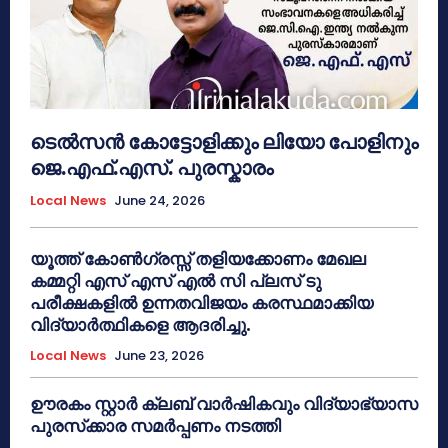
ടെൽസൻ കോട്ടോളിക്കും ലിയോ പോളിനും
ജെ.എഫ്.എസ്. പുരസ്കാരം
Local News
June 24, 2026
യൂത്ത് കോൺഗ്രസ്സ് തളിയക്കോണം മേഖല
കമ്മറ്റി എസ് എസ് എൽ സി പ്ലസ് ടു
പരീക്ഷകളിൽ ഉന്നതവിജയം കരസ്ഥമാക്കിയ
വിദ്യാർത്ഥികളെ ആദരിച്ചു.
Local News
June 23, 2026
ഊരകം സ്റ്റാർ ക്ലബ് വാർഷികവും വിദ്യാഭ്യാസ
പുരസ്‌ക്കാര സമർപ്പണം നടത്തി