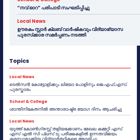
“നവ് ഓറ” പരിപാടി സംഘടിപ്പിച്ചു
Local News
ഊരകം സ്റ്റാർ ക്ലബ് വാർഷികവും വിദ്യാഭ്യാസ
പുരസ്‌ക്കാര സമർപ്പണം നടത്തി
Topics
Local News
ടെൽസൻ കോട്ടോളിക്കും ലിയോ പോളിനും ജെ.എഫ്.എസ്.
പുരസ്കാരം
School & College
ശാന്തിനികേതനിൽ അന്താരാഷ്ട്ര യോഗ ദിനം ആചരിച്ചു
Local News
യൂത്ത് കോൺഗ്രസ്സ് തളിയക്കോണം മേഖല കമ്മറ്റി എസ്
എസ് എൽ സി പ്ലസ് ടു പരീക്ഷകളിൽ ഉന്നതവിജയം
കരസ്ഥമാക്കിയ വിദ്യാർത്ഥികളെ ആദരിച്ചു.