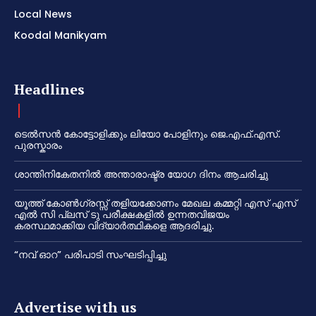
Local News
Koodal Manikyam
Headlines
ടെൽസൻ കോട്ടോളിക്കും ലിയോ പോളിനും ജെ.എഫ്.എസ്.
പുരസ്കാരം
ശാന്തിനികേതനിൽ അന്താരാഷ്ട്ര യോഗ ദിനം ആചരിച്ചു
യൂത്ത് കോൺഗ്രസ്സ് തളിയക്കോണം മേഖല കമ്മറ്റി എസ് എസ്
എൽ സി പ്ലസ് ടു പരീക്ഷകളിൽ ഉന്നതവിജയം
കരസ്ഥമാക്കിയ വിദ്യാർത്ഥികളെ ആദരിച്ചു.
“നവ് ഓറ” പരിപാടി സംഘടിപ്പിച്ചു
Advertise with us