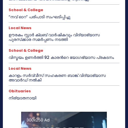
School & College
“നവ് ഓറ” പരിപാടി സംഘടിപ്പിച്ചു
Local News
ഊരകം സ്റ്റാർ ക്ലബ് വാർഷികവും വിദ്യാഭ്യാസ
പുരസ്‌ക്കാര സമർപ്പണം നടത്തി
School & College
വിസ്മയം ഉണർത്തി 92 കാരൻറെ യോഗഭ്യാസ പ്രകടനം
Local News
കാറളം സർവ്വീസ് സഹകരണ ബാങ്ക് വിദ്യാഭ്യാസ
അവാർഡ് നൽകി
Obituaries
നിര്യാതനായി