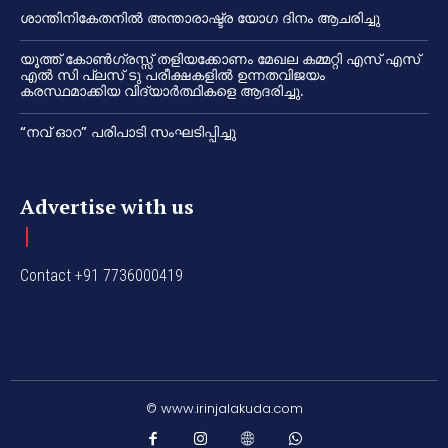
ശാന്തിനികേതനിൽ അന്താരാഷ്ട്ര യോഗ ദിനം ആചരിച്ചു
യൂത്ത് കോൺഗ്രസ്സ് തളിയക്കോണം മേഖല കമ്മറ്റി എസ് എസ്
എൽ സി പ്ലസ് ടു പരീക്ഷകളിൽ ഉന്നതവിജയം
കരസ്ഥമാക്കിയ വിദ്യാർത്ഥികളെ ആദരിച്ചു.
“നവ് ഓറ” പരിപാടി സംഘടിപ്പിച്ചു
Advertise with us
Contact +91 7736000419
© www.irinjalakuda.com