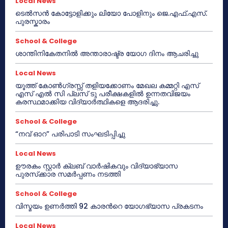
Local News
ടെൽസൻ കോട്ടോളിക്കും ലിയോ പോളിനും ജെ.എഫ്.എസ്.
പുരസ്കാരം
School & College
ശാന്തിനികേതനിൽ അന്താരാഷ്ട്ര യോഗ ദിനം ആചരിച്ചു
Local News
യൂത്ത് കോൺഗ്രസ്സ് തളിയക്കോണം മേഖല കമ്മറ്റി എസ്
എസ് എൽ സി പ്ലസ് ടു പരീക്ഷകളിൽ ഉന്നതവിജയം
കരസ്ഥമാക്കിയ വിദ്യാർത്ഥികളെ ആദരിച്ചു.
School & College
“നവ് ഓറ” പരിപാടി സംഘടിപ്പിച്ചു
Local News
ഊരകം സ്റ്റാർ ക്ലബ് വാർഷികവും വിദ്യാഭ്യാസ
പുരസ്‌ക്കാര സമർപ്പണം നടത്തി
School & College
വിസ്മയം ഉണർത്തി 92 കാരൻറെ യോഗഭ്യാസ പ്രകടനം
Local News