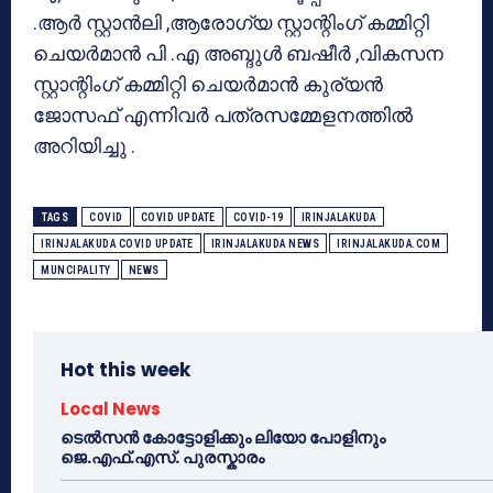
.ആർ സ്റ്റാൻലി ,ആരോഗ്യ സ്റ്റാന്റിംഗ് കമ്മിറ്റി
ചെയർമാൻ പി .എ അബ്ദുൾ ബഷീർ ,വികസന
സ്റ്റാന്റിംഗ് കമ്മിറ്റി ചെയർമാൻ കുര്യൻ
ജോസഫ് എന്നിവർ പത്രസമ്മേളനത്തിൽ
അറിയിച്ചു .
TAGS
COVID
COVID UPDATE
COVID-19
IRINJALAKUDA
IRINJALAKUDA COVID UPDATE
IRINJALAKUDA NEWS
IRINJALAKUDA.COM
MUNCIPALITY
NEWS
Hot this week
Local News
ടെൽസൻ കോട്ടോളിക്കും ലിയോ പോളിനും
ജെ.എഫ്.എസ്. പുരസ്കാരം