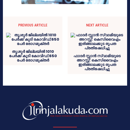
PREVIOUS ARTICLE
NEXT ARTICLE
തൃശൂർ ജില്ലയിൽ 1010
പേർക്ക് കൂടി കോവിഡ്;650
ഫാദർ സ്റ്റാൻ സ്വാമിയുടെ
പേർ രോഗമുക്തർ
അറസ്റ്റ്: കെസിവൈഎം
ഇരിങ്ങാലക്കുട രൂപത
പ്രതിഷേധിച്ചു