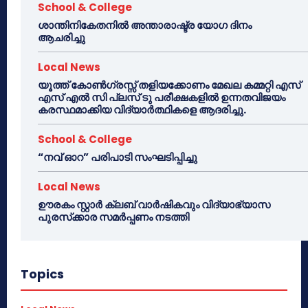
School & College
ശാന്തിനികേതനിൽ അന്താരാഷ്ട്ര യോഗ ദിനം
ആചരിച്ചു
Local News
യൂത്ത് കോൺഗ്രസ്സ് തളിയക്കോണം മേഖല കമ്മറ്റി എസ്
എസ് എൽ സി പ്ലസ് ടു പരീക്ഷകളിൽ ഉന്നതവിജയം
കരസ്ഥമാക്കിയ വിദ്യാർത്ഥികളെ ആദരിച്ചു.
School & College
“നവ് ഓറ” പരിപാടി സംഘടിപ്പിച്ചു
Local News
ഊരകം സ്റ്റാർ ക്ലബ് വാർഷികവും വിദ്യാഭ്യാസ
പുരസ്‌ക്കാര സമർപ്പണം നടത്തി
Topics