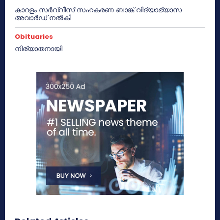
കാറളം സർവ്വീസ് സഹകരണ ബാങ്ക് വിദ്യാഭ്യാസ
അവാർഡ് നൽകി
Obituaries
നിര്യാതനായി