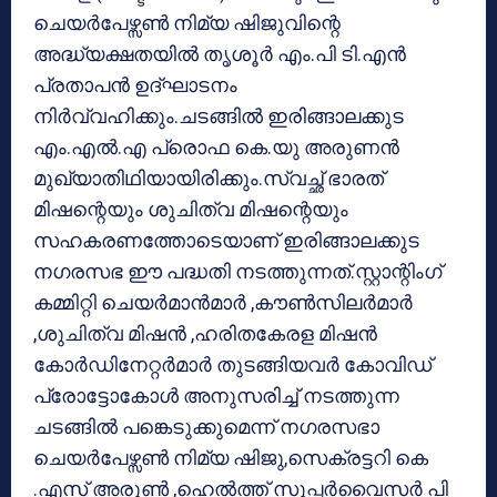
ചെയർപേഴ്സൺ നിമ്യ ഷിജുവിന്റെ
അദ്ധ്യക്ഷതയിൽ തൃശൂർ എം.പി ടി.എൻ
പ്രതാപൻ ഉദ്‌ഘാടനം
നിർവ്വഹിക്കും.ചടങ്ങിൽ ഇരിങ്ങാലക്കുട
എം.എൽ.എ പ്രൊഫ കെ.യു അരുണൻ
മുഖ്യാതിഥിയായിരിക്കും.സ്വച്ഛ്‌ ഭാരത്
മിഷന്റെയും ശുചിത്വ മിഷന്റെയും
സഹകരണത്തോടെയാണ് ഇരിങ്ങാലക്കുട
നഗരസഭ ഈ പദ്ധതി നടത്തുന്നത്.സ്റ്റാന്റിംഗ്
കമ്മിറ്റി ചെയർമാൻമാർ ,കൗൺസിലർമാർ
,ശുചിത്വ മിഷൻ ,ഹരിതകേരള മിഷൻ
കോർഡിനേറ്റർമാർ തുടങ്ങിയവർ കോവിഡ്
പ്രോട്ടോകോൾ അനുസരിച്ച് നടത്തുന്ന
ചടങ്ങിൽ പങ്കെടുക്കുമെന്ന് നഗരസഭാ
ചെയർപേഴ്സൺ നിമ്യ ഷിജു,സെക്രട്ടറി കെ
.എസ് അരുൺ ,ഹെൽത്ത് സൂപ്പർവൈസർ പി