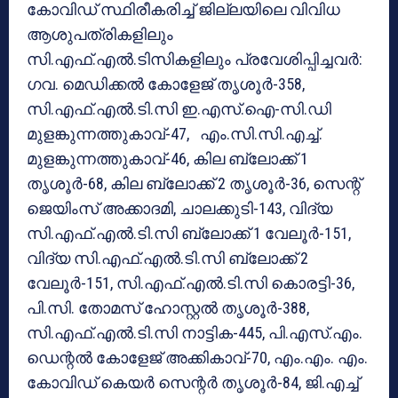
കോവിഡ് സ്ഥിരീകരിച്ച് ജില്ലയിലെ വിവിധ
ആശുപത്രികളിലും
സി.എഫ്.എൽ.ടിസികളിലും പ്രവേശിപ്പിച്ചവർ:
ഗവ. മെഡിക്കൽ കോളേജ് തൃശൂർ-358,
സി.എഫ്.എൽ.ടി.സി ഇ.എസ്.ഐ-സി.ഡി
മുളങ്കുന്നത്തുകാവ്-47, എം.സി.സി.എച്ച്.
മുളങ്കുന്നത്തുകാവ്-46, കില ബ്ലോക്ക് 1
തൃശൂർ-68, കില ബ്ലോക്ക് 2 തൃശൂർ-36, സെന്റ്
ജെയിംസ് അക്കാദമി, ചാലക്കുടി-143, വിദ്യ
സി.എഫ്.എൽ.ടി.സി ബ്ലോക്ക് 1 വേലൂർ-151,
വിദ്യ സി.എഫ്.എൽ.ടി.സി ബ്ലോക്ക് 2
വേലൂർ-151, സി.എഫ്.എൽ.ടി.സി കൊരട്ടി-36,
പി.സി. തോമസ് ഹോസ്റ്റൽ തൃശൂർ-388,
സി.എഫ്.എൽ.ടി.സി നാട്ടിക-445, പി.എസ്.എം.
ഡെന്റൽ കോളേജ് അക്കികാവ്-70, എം.എം. എം.
കോവിഡ് കെയർ സെന്റർ തൃശൂർ-84, ജി.എച്ച്