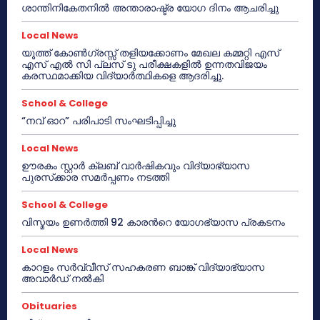
ശാന്തിനികേതനിൽ അന്താരാഷ്ട്ര യോഗ ദിനം ആചരിച്ചു
Local News
യൂത്ത് കോൺഗ്രസ്സ് തളിയക്കോണം മേഖല കമ്മറ്റി എസ്
എസ് എൽ സി പ്ലസ് ടു പരീക്ഷകളിൽ ഉന്നതവിജയം
കരസ്ഥമാക്കിയ വിദ്യാർത്ഥികളെ ആദരിച്ചു.
School & College
“നവ് ഓറ” പരിപാടി സംഘടിപ്പിച്ചു
Local News
ഊരകം സ്റ്റാർ ക്ലബ് വാർഷികവും വിദ്യാഭ്യാസ
പുരസ്‌ക്കാര സമർപ്പണം നടത്തി
School & College
വിസ്മയം ഉണർത്തി 92 കാരൻറെ യോഗഭ്യാസ പ്രകടനം
Local News
കാറളം സർവ്വീസ് സഹകരണ ബാങ്ക് വിദ്യാഭ്യാസ
അവാർഡ് നൽകി
Obituaries