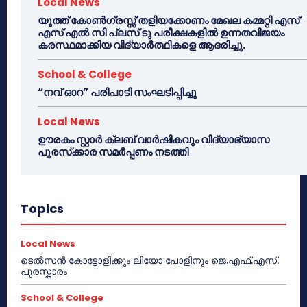
Local News
യൂത്ത് കോൺഗ്രസ്സ് തളിയക്കോണം മേഖല കമ്മറ്റി എസ്
എസ് എൽ സി പ്ലസ് ടു പരീക്ഷകളിൽ ഉന്നതവിജയം
കരസ്ഥമാക്കിയ വിദ്യാർത്ഥികളെ ആദരിച്ചു.
School & College
“നവ് ഓറ” പരിപാടി സംഘടിപ്പിച്ചു
Local News
ഊരകം സ്റ്റാർ ക്ലബ് വാർഷികവും വിദ്യാഭ്യാസ
പുരസ്‌ക്കാര സമർപ്പണം നടത്തി
Topics
Local News
ടെൽസൻ കോട്ടോളിക്കും ലിയോ പോളിനും ജെ.എഫ്.എസ്.
പുരസ്കാരം
School & College