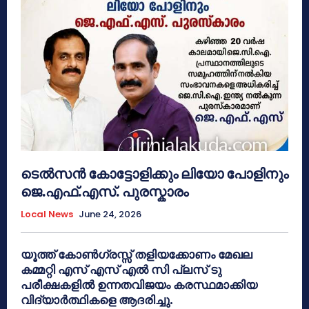
ടെൽസൻ കോട്ടോളിക്കും ലിയോ പോളിനും
ജെ.എഫ്.എസ്. പുരസ്കാരം
Local News
June 24, 2026
യൂത്ത് കോൺഗ്രസ്സ് തളിയക്കോണം മേഖല
കമ്മറ്റി എസ് എസ് എൽ സി പ്ലസ് ടു
പരീക്ഷകളിൽ ഉന്നതവിജയം കരസ്ഥമാക്കിയ
വിദ്യാർത്ഥികളെ ആദരിച്ചു.