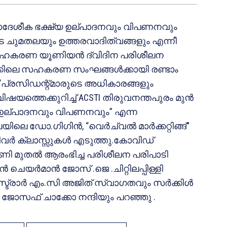
,പ്രാദേശീക ഭക്ഷ്യ ഉല്പാദനവും വിപണനവും
ടെ ചുമതലയും ഉത്തരവാദിത്വങ്ങളും എന്നീ
ൾ സഹകരണ യൂണിയൻ ദ്വിദിന പരിശീലന
ാലൂക്കിലെ സഹകരണ സംഘങ്ങൾക്കായി രണ്ടാം
 “പ്രസിഡന്റ്മാരുടെ അധികാരങ്ങളും
ഷയത്തെക്കുറിച്ച് ACSTI തിരുവനന്തപുരം മുൻ
്യ ഉല്പാദനവും വിപണനവും” എന്ന
ലെ ഡോ.ഗിഗിൻ, “വെർച്വൽ മാർക്കറ്റിങ്ങ്”
ിവർ ക്ലാസ്സുകൾ എടുത്തു.കോവിഡ്
 മണി മുതൽ ആരംഭിച്ച പരിശീലന പരിപാടി
യർമാൻ ജോസ് .ജെ .ചിറ്റിലപ്പിള്ളി
ജിസ്ട്രാർ എം.സി അജിത് സ്വാഗതവും സർക്കിൾ
ഫ് ചാക്കോ നന്ദിയും പറഞ്ഞു .