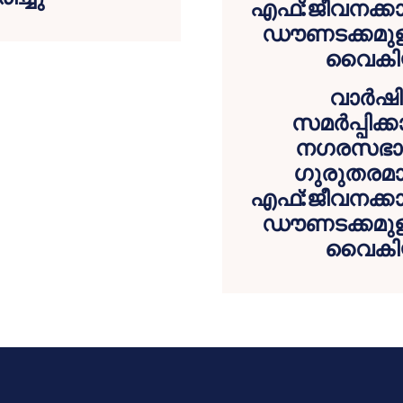
വാര്‍
സമര്‍പ്പിക
നഗരസഭാ 
ഗുരുതരമായ
എഫ്:ജീവനക്കാരു
ഡൗണടക്കമുള്
വൈകിയ