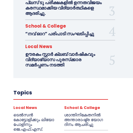
പ്ലസ് ടു പരീക്ഷകളിൽ ഉന്നതവിജയം
കരസ്ഥമാക്കിയ വിദ്യാർത്ഥികളെ
ആദരിച്ചു.
School & College
“നവ് ഓറ” പരിപാടി സംഘടിപ്പിച്ചു
Local News
ഊരകം സ്റ്റാർ ക്ലബ് വാർഷികവും
വിദ്യാഭ്യാസ പുരസ്‌ക്കാര
സമർപ്പണം നടത്തി
Topics
Local News
School & College
ടെൽസൻ
ശാന്തിനികേതനിൽ
കോട്ടോളിക്കും ലിയോ
അന്താരാഷ്ട്ര യോഗ
പോളിനും
ദിനം ആചരിച്ചു
ജെ.എഫ്.എസ്.