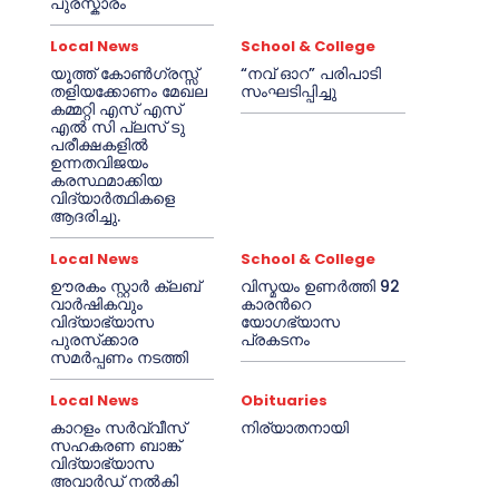
പുരസ്കാരം
Local News
School & College
യൂത്ത് കോൺഗ്രസ്സ്
“നവ് ഓറ” പരിപാടി
തളിയക്കോണം മേഖല
സംഘടിപ്പിച്ചു
കമ്മറ്റി എസ് എസ്
എൽ സി പ്ലസ് ടു
പരീക്ഷകളിൽ
ഉന്നതവിജയം
കരസ്ഥമാക്കിയ
വിദ്യാർത്ഥികളെ
ആദരിച്ചു.
Local News
School & College
ഊരകം സ്റ്റാർ ക്ലബ്
വിസ്മയം ഉണർത്തി 92
വാർഷികവും
കാരൻറെ
വിദ്യാഭ്യാസ
യോഗഭ്യാസ
പുരസ്‌ക്കാര
പ്രകടനം
സമർപ്പണം നടത്തി
Local News
Obituaries
കാറളം സർവ്വീസ്
നിര്യാതനായി
സഹകരണ ബാങ്ക്
വിദ്യാഭ്യാസ
അവാർഡ് നൽകി