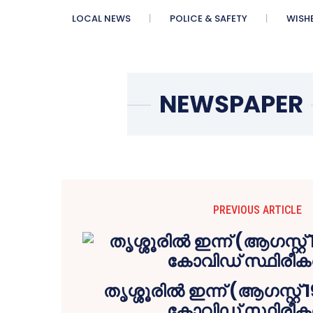
LOCAL NEWS
POLICE & SAFETY
WISH
PREVIOUS ARTICLE
തൃശ്ശൂരിൽ ഇന്ന് (ആഗസ്റ്റ് 1
കോവിഡ് സ്ഥിരീകരി