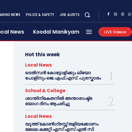
AKING NEWS
POLICE & SAFETY
JOB ALERTS
ocal News
Koodal Manikyam
LIVE Videos
Hot this week
Local News
ടെൽസൻ കോട്ടോളിക്കും ലിയോ
പോളിനും ജെ.എഫ്.എസ്. പുരസ്കാരം
School & College
ശാന്തിനികേതനിൽ അന്താരാഷ്ട്ര
യോഗ ദിനം ആചരിച്ചു
Local News
യൂത്ത് കോൺഗ്രസ്സ് തളിയക്കോണം
മേഖല കമ്മറ്റി എസ് എസ് എൽ സി