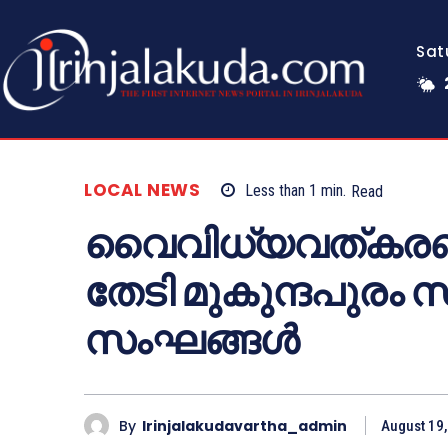
Sat
LOCAL NEWS
Less than 1
min.
Read
വൈവിധ്യവത്കരണത
തേടി മുകുന്ദപു
സംഘങ്ങൾ
By
Irinjalakudavartha_admin
August 19