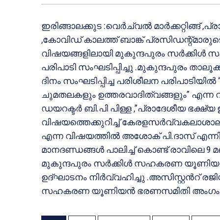
ഇരിങ്ങാലക്കുട :വെർച്വൽ മാർക്കറ്റിങ്ങ് 
,കോവിഡ് കാലത്ത് ബാങ്ക് പ്രസിഡന്റ്മാരു
വിഷയങ്ങളിലായി മുകുന്ദപുരം സർക്കി
പരിപാടി സംഘടിപ്പിച്ചു .മുകുന്ദപുരം ത
ദിനം സംഘടിപ്പിച്ച പരിശീലന പരിപാടിയിൽ
ചുമതലകളും ഉത്തരവാദിത്വങ്ങളും” എന്ന വി
ഡയറക്ടർ ബി.പി പിള്ള ,”പ്രാദേശീയ ഭക്ഷ
വിഷയത്തെക്കുറിച്ച് കേരളസർവ്വകലാശാലയി
എന്ന വിഷയത്തിൽ അശോക് പി.ദാസ് എന്ന
മാനദണ്ഡങ്ങൾ പാലിച്ച് കൊണ്ട് രാവിലെ 9
മുകുന്ദപുരം സർക്കിൾ സഹകരണ യൂണിയൻ ചെ
ഉദ്‌ഘാടനം നിർവ്വഹിച്ചു .അസിസ്റ്റൻറ് ര
സഹകരണ യൂണിയൻ ഭരണസമിതി അംഗം ജോസ