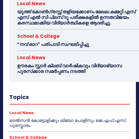
Local News
യൂത്ത് കോൺഗ്രസ്സ് തളിയക്കോണം മേഖല കമ്മറ്റി എസ്
എസ് എൽ സി പ്ലസ് ടു പരീക്ഷകളിൽ ഉന്നതവിജയം
കരസ്ഥമാക്കിയ വിദ്യാർത്ഥികളെ ആദരിച്ചു.
School & College
“നവ് ഓറ” പരിപാടി സംഘടിപ്പിച്ചു
Local News
ഊരകം സ്റ്റാർ ക്ലബ് വാർഷികവും വിദ്യാഭ്യാസ
പുരസ്‌ക്കാര സമർപ്പണം നടത്തി
Topics
Local News
ടെൽസൻ കോട്ടോളിക്കും ലിയോ പോളിനും ജെ.എഫ്.എസ്.
പുരസ്കാരം
School & College