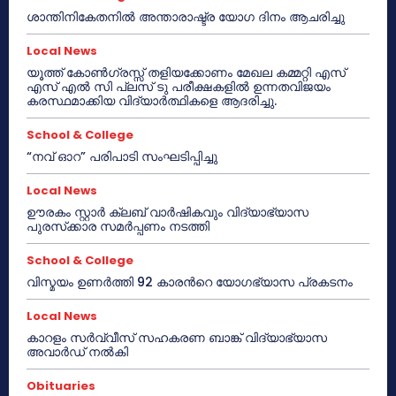
ശാന്തിനികേതനിൽ അന്താരാഷ്ട്ര യോഗ ദിനം ആചരിച്ചു
Local News
യൂത്ത് കോൺഗ്രസ്സ് തളിയക്കോണം മേഖല കമ്മറ്റി എസ്
എസ് എൽ സി പ്ലസ് ടു പരീക്ഷകളിൽ ഉന്നതവിജയം
കരസ്ഥമാക്കിയ വിദ്യാർത്ഥികളെ ആദരിച്ചു.
School & College
“നവ് ഓറ” പരിപാടി സംഘടിപ്പിച്ചു
Local News
ഊരകം സ്റ്റാർ ക്ലബ് വാർഷികവും വിദ്യാഭ്യാസ
പുരസ്‌ക്കാര സമർപ്പണം നടത്തി
School & College
വിസ്മയം ഉണർത്തി 92 കാരൻറെ യോഗഭ്യാസ പ്രകടനം
Local News
കാറളം സർവ്വീസ് സഹകരണ ബാങ്ക് വിദ്യാഭ്യാസ
അവാർഡ് നൽകി
Obituaries