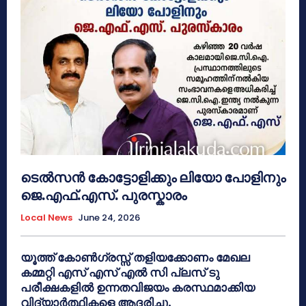
ടെൽസൻ കോട്ടോളിക്കും ലിയോ പോളിനും
ജെ.എഫ്.എസ്. പുരസ്കാരം
Local News
June 24, 2026
യൂത്ത് കോൺഗ്രസ്സ് തളിയക്കോണം മേഖല
കമ്മറ്റി എസ് എസ് എൽ സി പ്ലസ് ടു
പരീക്ഷകളിൽ ഉന്നതവിജയം കരസ്ഥമാക്കിയ
വിദ്യാർത്ഥികളെ ആദരിച്ചു.