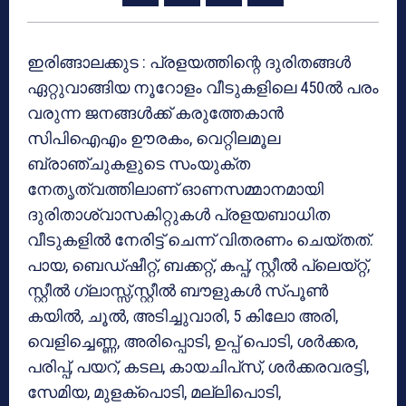
ഇരിങ്ങാലക്കുട : പ്രളയത്തിന്റെ ദുരിതങ്ങള്‍
ഏറ്റുവാങ്ങിയ നൂറോളം വീടുകളിലെ 450ല്‍ പരം
വരുന്ന ജനങ്ങള്‍ക്ക് കരുത്തേകാന്‍
സിപിഐഎം ഊരകം, വെറ്റിലമൂല
ബ്രാഞ്ചുകളുടെ സംയുക്ത
നേതൃത്വത്തിലാണ് ഓണസമ്മാനമായി
ദുരിതാശ്വാസകിറ്റുകള്‍ പ്രളയബാധിത
വീടുകളില്‍ നേരിട്ട് ചെന്ന് വിതരണം ചെയ്തത്.
പായ, ബെഡ്ഷീറ്റ്, ബക്കറ്റ്, കപ്പ്, സ്റ്റീല്‍ പ്ലെയ്റ്റ്,
സ്റ്റീല്‍ ഗ്ലാസ്സ്,സ്റ്റീല്‍ ബൗളുകള്‍ സ്പൂണ്‍
കയില്‍, ചൂല്‍, അടിച്ചുവാരി, 5 കിലോ അരി,
വെളിച്ചെണ്ണ, അരിപ്പൊടി, ഉപ്പ് പൊടി, ശര്‍ക്കര,
പരിപ്പ്, പയറ്, കടല, കായചിപ്‌സ്, ശര്‍ക്കരവരട്ടി,
സേമിയ, മുളക്‌പൊടി, മല്ലിപൊടി,