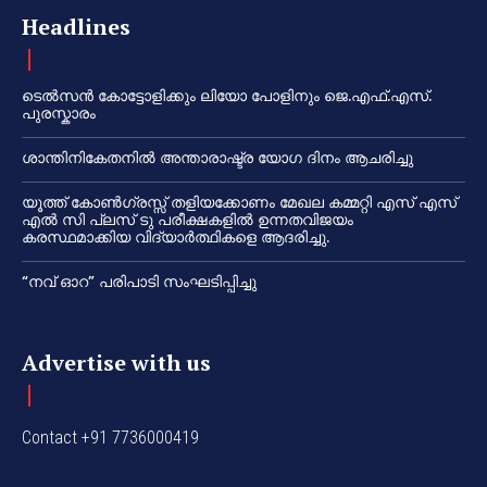
Headlines
ടെൽസൻ കോട്ടോളിക്കും ലിയോ പോളിനും ജെ.എഫ്.എസ്.
പുരസ്കാരം
ശാന്തിനികേതനിൽ അന്താരാഷ്ട്ര യോഗ ദിനം ആചരിച്ചു
യൂത്ത് കോൺഗ്രസ്സ് തളിയക്കോണം മേഖല കമ്മറ്റി എസ് എസ്
എൽ സി പ്ലസ് ടു പരീക്ഷകളിൽ ഉന്നതവിജയം
കരസ്ഥമാക്കിയ വിദ്യാർത്ഥികളെ ആദരിച്ചു.
“നവ് ഓറ” പരിപാടി സംഘടിപ്പിച്ചു
Advertise with us
Contact +91 7736000419