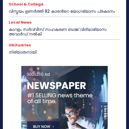
School & College
വിസ്മയം ഉണർത്തി 92 കാരൻറെ യോഗഭ്യാസ പ്രകടനം
Local News
കാറളം സർവ്വീസ് സഹകരണ ബാങ്ക് വിദ്യാഭ്യാസ
അവാർഡ് നൽകി
Obituaries
നിര്യാതനായി