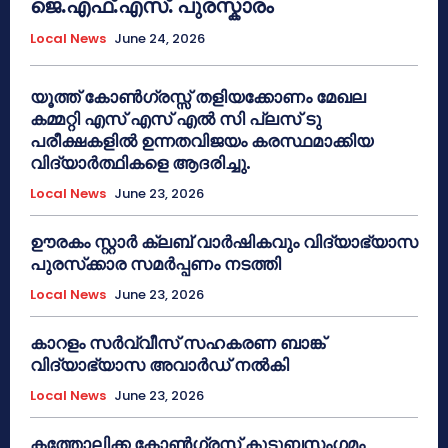
ജെ.എഫ്.എസ്. പുരസ്കാരം
Local News
June 24, 2026
യൂത്ത് കോൺഗ്രസ്സ് തളിയക്കോണം മേഖല
കമ്മറ്റി എസ് എസ് എൽ സി പ്ലസ് ടു
പരീക്ഷകളിൽ ഉന്നതവിജയം കരസ്ഥമാക്കിയ
വിദ്യാർത്ഥികളെ ആദരിച്ചു.
Local News
June 23, 2026
ഊരകം സ്റ്റാർ ക്ലബ് വാർഷികവും വിദ്യാഭ്യാസ
പുരസ്‌ക്കാര സമർപ്പണം നടത്തി
Local News
June 23, 2026
കാറളം സർവ്വീസ് സഹകരണ ബാങ്ക്
വിദ്യാഭ്യാസ അവാർഡ് നൽകി
Local News
June 23, 2026
കത്തോലിക്ക കോൺഗ്രസ് കുടുബസംഗമം