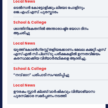
Local News
ടെൽസൻ കോട്ടോളിക്കും ലിയോ പോളിനും
ജെ.എഫ്.എസ്. പുരസ്കാരം
School & College
ശാന്തിനികേതനിൽ അന്താരാഷ്ട്ര യോഗ ദിനം
ആചരിച്ചു
Local News
യൂത്ത് കോൺഗ്രസ്സ് തളിയക്കോണം മേഖല കമ്മറ്റി എസ്
എസ് എൽ സി പ്ലസ് ടു പരീക്ഷകളിൽ ഉന്നതവിജയം
കരസ്ഥമാക്കിയ വിദ്യാർത്ഥികളെ ആദരിച്ചു.
School & College
“നവ് ഓറ” പരിപാടി സംഘടിപ്പിച്ചു
Local News
ഊരകം സ്റ്റാർ ക്ലബ് വാർഷികവും വിദ്യാഭ്യാസ
പുരസ്‌ക്കാര സമർപ്പണം നടത്തി