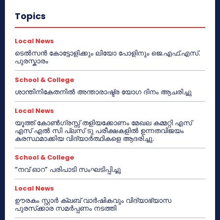
Topics
Local News
ടെൽസൻ കോട്ടോളിക്കും ലിയോ പോളിനും ജെ.എഫ്.എസ്.
പുരസ്കാരം
School & College
ശാന്തിനികേതനിൽ അന്താരാഷ്ട്ര യോഗ ദിനം ആചരിച്ചു
Local News
യൂത്ത് കോൺഗ്രസ്സ് തളിയക്കോണം മേഖല കമ്മറ്റി എസ്
എസ് എൽ സി പ്ലസ് ടു പരീക്ഷകളിൽ ഉന്നതവിജയം
കരസ്ഥമാക്കിയ വിദ്യാർത്ഥികളെ ആദരിച്ചു.
School & College
“നവ് ഓറ” പരിപാടി സംഘടിപ്പിച്ചു
Local News
ഊരകം സ്റ്റാർ ക്ലബ് വാർഷികവും വിദ്യാഭ്യാസ
പുരസ്‌ക്കാര സമർപ്പണം നടത്തി