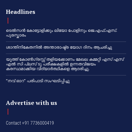
Headlines
ടെൽസൻ കോട്ടോളിക്കും ലിയോ പോളിനും ജെ.എഫ്.എസ്.
പുരസ്കാരം
ശാന്തിനികേതനിൽ അന്താരാഷ്ട്ര യോഗ ദിനം ആചരിച്ചു
യൂത്ത് കോൺഗ്രസ്സ് തളിയക്കോണം മേഖല കമ്മറ്റി എസ് എസ്
എൽ സി പ്ലസ് ടു പരീക്ഷകളിൽ ഉന്നതവിജയം
കരസ്ഥമാക്കിയ വിദ്യാർത്ഥികളെ ആദരിച്ചു.
“നവ് ഓറ” പരിപാടി സംഘടിപ്പിച്ചു
Advertise with us
Contact +91 7736000419