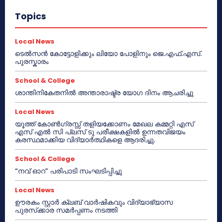
Topics
Local News
ടെൽസൻ കോട്ടോളിക്കും ലിയോ പോളിനും ജെ.എഫ്.എസ്.
പുരസ്കാരം
School & College
ശാന്തിനികേതനിൽ അന്താരാഷ്ട്ര യോഗ ദിനം ആചരിച്ചു
Local News
യൂത്ത് കോൺഗ്രസ്സ് തളിയക്കോണം മേഖല കമ്മറ്റി എസ്
എസ് എൽ സി പ്ലസ് ടു പരീക്ഷകളിൽ ഉന്നതവിജയം
കരസ്ഥമാക്കിയ വിദ്യാർത്ഥികളെ ആദരിച്ചു.
School & College
“നവ് ഓറ” പരിപാടി സംഘടിപ്പിച്ചു
Local News
ഊരകം സ്റ്റാർ ക്ലബ് വാർഷികവും വിദ്യാഭ്യാസ
പുരസ്‌ക്കാര സമർപ്പണം നടത്തി