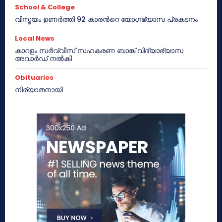
School & College
വിസ്മയം ഉണർത്തി 92 കാരൻറെ യോഗഭ്യാസ പ്രകടനം
Local News
കാറളം സർവ്വീസ് സഹകരണ ബാങ്ക് വിദ്യാഭ്യാസ
അവാർഡ് നൽകി
Obituaries
നിര്യാതനായി