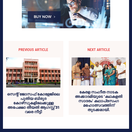
PREVIOUS ARTICLE
NEXT ARTICLE
കേരള സംഗീത നാടക
സെന്റ് ജോസഫ് കോളേജിലെ
അക്കാദമിയുടെ ‘കഥകളതി
പുതിയ ബിരുദ
സാദരം’ കഥാപ്രസംഗ
കോഴ്‌സുകളിലേക്കുള്ള
മഹോത്സവത്തിന്
അപേക്ഷാ തീയതി ആഗസ്റ്റ് 31
തുടക്കമായി.
വരെ നീട്ടി