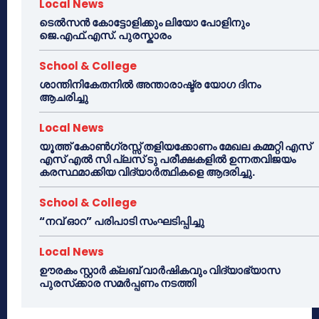
Local News
ടെൽസൻ കോട്ടോളിക്കും ലിയോ പോളിനും
ജെ.എഫ്.എസ്. പുരസ്കാരം
School & College
ശാന്തിനികേതനിൽ അന്താരാഷ്ട്ര യോഗ ദിനം
ആചരിച്ചു
Local News
യൂത്ത് കോൺഗ്രസ്സ് തളിയക്കോണം മേഖല കമ്മറ്റി എസ്
എസ് എൽ സി പ്ലസ് ടു പരീക്ഷകളിൽ ഉന്നതവിജയം
കരസ്ഥമാക്കിയ വിദ്യാർത്ഥികളെ ആദരിച്ചു.
School & College
“നവ് ഓറ” പരിപാടി സംഘടിപ്പിച്ചു
Local News
ഊരകം സ്റ്റാർ ക്ലബ് വാർഷികവും വിദ്യാഭ്യാസ
പുരസ്‌ക്കാര സമർപ്പണം നടത്തി