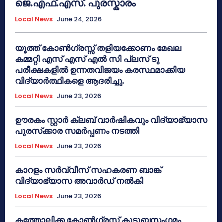
ജെ.എഫ്.എസ്. പുരസ്കാരം
Local News
June 24, 2026
യൂത്ത് കോൺഗ്രസ്സ് തളിയക്കോണം മേഖല
കമ്മറ്റി എസ് എസ് എൽ സി പ്ലസ് ടു
പരീക്ഷകളിൽ ഉന്നതവിജയം കരസ്ഥമാക്കിയ
വിദ്യാർത്ഥികളെ ആദരിച്ചു.
Local News
June 23, 2026
ഊരകം സ്റ്റാർ ക്ലബ് വാർഷികവും വിദ്യാഭ്യാസ
പുരസ്‌ക്കാര സമർപ്പണം നടത്തി
Local News
June 23, 2026
കാറളം സർവ്വീസ് സഹകരണ ബാങ്ക്
വിദ്യാഭ്യാസ അവാർഡ് നൽകി
Local News
June 23, 2026
കത്തോലിക്ക കോൺഗ്രസ് കുടുബസംഗമം