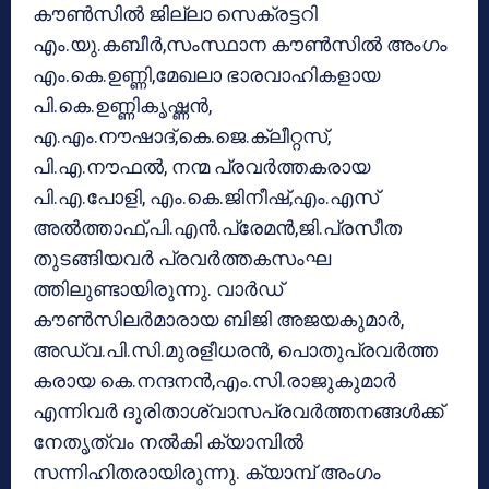
കൗണ്‍സില്‍ ജില്ലാ സെക്രട്ടറി
എം.യു.കബീര്‍,സംസ്ഥാന കൗണ്‍സില്‍ അംഗം
എം.കെ.ഉണ്ണി,മേഖലാ ഭാരവാഹികളായ
പി.കെ.ഉണ്ണികൃഷ്ണന്‍,
എ.എം.നൗഷാദ്,കെ.ജെ.ക്ലീറ്റസ്,
പി.എ.നൗഫല്‍, നന്മ പ്രവര്‍ത്തകരായ
പി.എ.പോളി, എം.കെ.ജിനീഷ്,എം.എസ്
അല്‍ത്താഫ്,പി.എന്‍.പ്രേമന്‍,ജി.പ്രസീത
തുടങ്ങിയവര്‍ പ്രവര്‍ത്തകസംഘ
ത്തിലുണ്ടായിരുന്നു. വാര്‍ഡ്
കൗണ്‍സിലര്‍മാരായ ബിജി അജയകുമാര്‍,
അഡ്വ.പി.സി.മുരളീധരന്‍, പൊതുപ്രവര്‍ത്ത
കരായ കെ.നന്ദനന്‍,എം.സി.രാജുകുമാര്‍
എന്നിവര്‍ ദുരിതാശ്വാസപ്രവര്‍ത്തനങ്ങള്‍ക്ക്
നേതൃത്വം നല്‍കി ക്യാമ്പില്‍
സന്നിഹിതരായിരുന്നു. ക്യാമ്പ് അംഗം