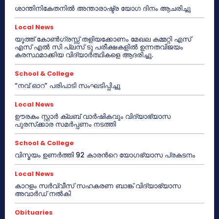
ശാന്തിനികേതനിൽ അന്താരാഷ്ട്ര യോഗ ദിനം ആചരിച്ചു
Local News
യൂത്ത് കോൺഗ്രസ്സ് തളിയക്കോണം മേഖല കമ്മറ്റി എസ്
എസ് എൽ സി പ്ലസ് ടു പരീക്ഷകളിൽ ഉന്നതവിജയം
കരസ്ഥമാക്കിയ വിദ്യാർത്ഥികളെ ആദരിച്ചു.
School & College
“നവ് ഓറ” പരിപാടി സംഘടിപ്പിച്ചു
Local News
ഊരകം സ്റ്റാർ ക്ലബ് വാർഷികവും വിദ്യാഭ്യാസ
പുരസ്‌ക്കാര സമർപ്പണം നടത്തി
School & College
വിസ്മയം ഉണർത്തി 92 കാരൻറെ യോഗഭ്യാസ പ്രകടനം
Local News
കാറളം സർവ്വീസ് സഹകരണ ബാങ്ക് വിദ്യാഭ്യാസ
അവാർഡ് നൽകി
Obituaries