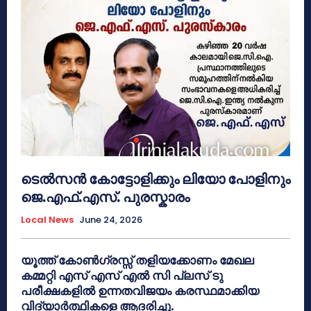
ടെൽസൻ കോട്ടോളിക്കും ലിയോ പോളിനും
ജെ.എഫ്.എസ്. പുരസ്കാരം
Local News
June 24, 2026
യൂത്ത് കോൺഗ്രസ്സ് തളിയക്കോണം മേഖല
കമ്മറ്റി എസ് എസ് എൽ സി പ്ലസ് ടു
പരീക്ഷകളിൽ ഉന്നതവിജയം കരസ്ഥമാക്കിയ
വിദ്യാർത്ഥികളെ ആദരിച്ചു.