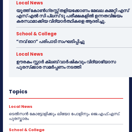
Local News
യൂത്ത് കോൺഗ്രസ്സ് തളിയക്കോണം മേഖല കമ്മറ്റി എസ്
എസ് എൽ സി പ്ലസ് ടു പരീക്ഷകളിൽ ഉന്നതവിജയം
കരസ്ഥമാക്കിയ വിദ്യാർത്ഥികളെ ആദരിച്ചു.
School & College
“നവ് ഓറ” പരിപാടി സംഘടിപ്പിച്ചു
Local News
ഊരകം സ്റ്റാർ ക്ലബ് വാർഷികവും വിദ്യാഭ്യാസ
പുരസ്‌ക്കാര സമർപ്പണം നടത്തി
Topics
Local News
ടെൽസൻ കോട്ടോളിക്കും ലിയോ പോളിനും ജെ.എഫ്.എസ്.
പുരസ്കാരം
School & College