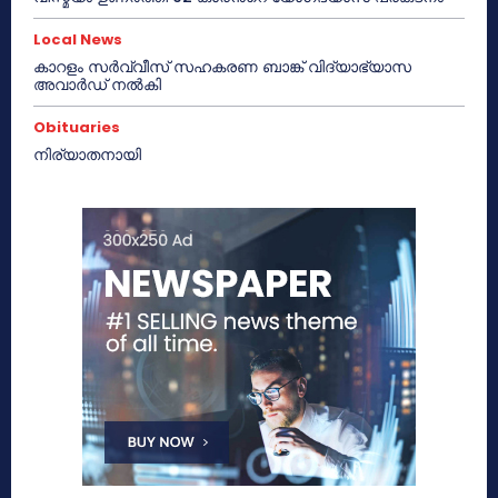
Local News
കാറളം സർവ്വീസ് സഹകരണ ബാങ്ക് വിദ്യാഭ്യാസ
അവാർഡ് നൽകി
Obituaries
നിര്യാതനായി