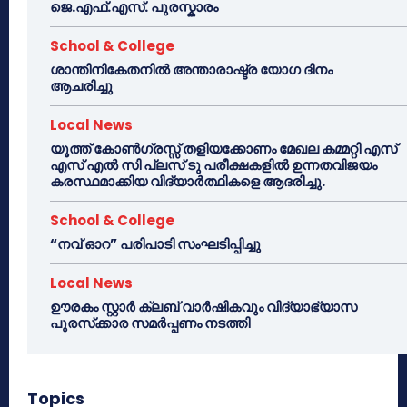
ജെ.എഫ്.എസ്. പുരസ്കാരം
School & College
ശാന്തിനികേതനിൽ അന്താരാഷ്ട്ര യോഗ ദിനം
ആചരിച്ചു
Local News
യൂത്ത് കോൺഗ്രസ്സ് തളിയക്കോണം മേഖല കമ്മറ്റി എസ്
എസ് എൽ സി പ്ലസ് ടു പരീക്ഷകളിൽ ഉന്നതവിജയം
കരസ്ഥമാക്കിയ വിദ്യാർത്ഥികളെ ആദരിച്ചു.
School & College
“നവ് ഓറ” പരിപാടി സംഘടിപ്പിച്ചു
Local News
ഊരകം സ്റ്റാർ ക്ലബ് വാർഷികവും വിദ്യാഭ്യാസ
പുരസ്‌ക്കാര സമർപ്പണം നടത്തി
Topics