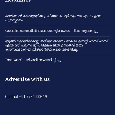
ടെൽസൻ കോട്ടോളിക്കും ലിയോ പോളിനും ജെ.എഫ്.എസ്.
പുരസ്കാരം
ശാന്തിനികേതനിൽ അന്താരാഷ്ട്ര യോഗ ദിനം ആചരിച്ചു
യൂത്ത് കോൺഗ്രസ്സ് തളിയക്കോണം മേഖല കമ്മറ്റി എസ് എസ്
എൽ സി പ്ലസ് ടു പരീക്ഷകളിൽ ഉന്നതവിജയം
കരസ്ഥമാക്കിയ വിദ്യാർത്ഥികളെ ആദരിച്ചു.
“നവ് ഓറ” പരിപാടി സംഘടിപ്പിച്ചു
Advertise with us
Contact +91 7736000419