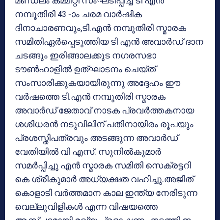
മണ്ഡലം കമ്മിറ്റി സംഘടിപ്പിച്ച ടി എൻ
നമ്പൂതിരി 43 -ാം ചരമ വാർഷിക
ദിനാചാരണവും,ടി.എൻ നമ്പൂതിരി സ്മാരക
സമിതിഏർപ്പെടുത്തിയ ടി എൻ അവാർഡ് ദാന
ചടങ്ങും ഇരിങ്ങാലക്കുട നഗരസഭാ
ടൗൺഹാളിൽ ഉത്ഘാടനം ചെയ്‌ത്‌
സംസാരിക്കുകയായിരുന്നു അദ്ദേഹം ഈ
വർഷത്തെ ടി.എൻ നമ്പൂതിരി സ്മാരക
അവാർഡ് ജേതാവ് നാടക പ്രവർത്തകനായ
ശശിധരൻ നടുവിലിന് പതിനായിരം രൂപയും
പ്രശസ്തിപത്രവും അടങ്ങുന്ന അവാർഡ്
വേതിയിൽ വി എസ്. സുനിൽകുമാർ
സമർപ്പിച്ചു എൻ സ്മാരക സമിതി സെക്രട്ടറി
കെ ശ്രീകുമാർ അധ്യക്ഷത വഹിച്ചു.അജിത്
കൊളാടി വർത്തമാന കാല ഇന്ത്യ നേരിടുന്ന
വെല്ലുവിളികൾ എന്ന വിഷയത്തെ