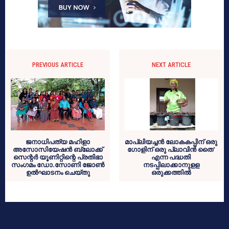
PREVIOUS ARTICLE
NEXT ARTICLE
ജനാധിപത്യ മഹിളാ
മാപ്ലിയച്ചൻ ലോകകപ്പിന് ഒരു
അസോസിയേഷൻ ബ്ലോക്ക്
ഗോളിന് ഒരു പ്ലാവിൻ തൈ’
സെന്റർ യൂണിറ്റിന്റെ പ്രതിഭാ
എന്ന പദ്ധതി
സംഗമം ഡോ.സോണി ജോൺ
നടപ്പിലാക്കാനുളള
ഉൽഘാടനം ചെയ്തു
ഒരുക്കത്തിൽ