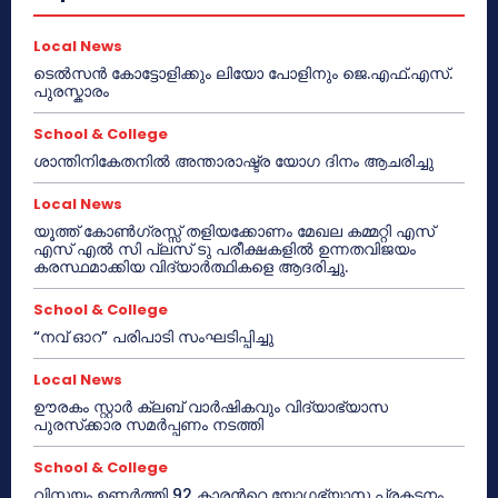
Local News
ടെൽസൻ കോട്ടോളിക്കും ലിയോ പോളിനും ജെ.എഫ്.എസ്.
പുരസ്കാരം
School & College
ശാന്തിനികേതനിൽ അന്താരാഷ്ട്ര യോഗ ദിനം ആചരിച്ചു
Local News
യൂത്ത് കോൺഗ്രസ്സ് തളിയക്കോണം മേഖല കമ്മറ്റി എസ്
എസ് എൽ സി പ്ലസ് ടു പരീക്ഷകളിൽ ഉന്നതവിജയം
കരസ്ഥമാക്കിയ വിദ്യാർത്ഥികളെ ആദരിച്ചു.
School & College
“നവ് ഓറ” പരിപാടി സംഘടിപ്പിച്ചു
Local News
ഊരകം സ്റ്റാർ ക്ലബ് വാർഷികവും വിദ്യാഭ്യാസ
പുരസ്‌ക്കാര സമർപ്പണം നടത്തി
School & College
വിസ്മയം ഉണർത്തി 92 കാരൻറെ യോഗഭ്യാസ പ്രകടനം