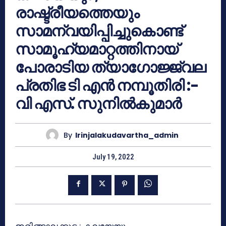
രാഷ്ട്രീയത്തെയും
സാമന്വയിപ്പിച്ചുകൊണ്ട്
സാമൂഹ്യമാറ്റത്തിനായ്
പോരാടിയ ത്യാഗോജ്ജ്വല
പ്രതിഭ ടി എൻ നമ്പൂതിരി :-
വി എസ്. സുനിൽകുമാർ
By
Irinjalakudavartha_admin
July 19, 2022