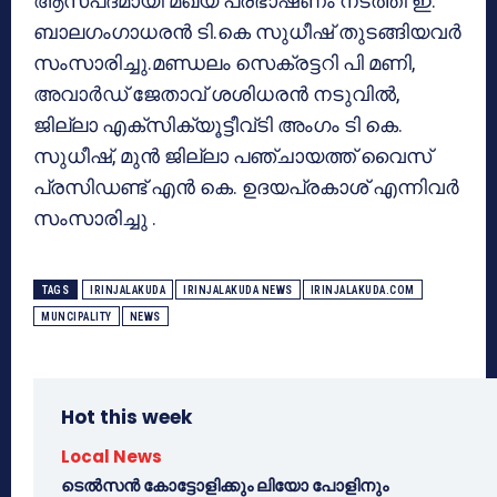
ആസ്പദമായി മഖ്യ പ്രഭാഷണം നടത്തി ഇ.
ബാലഗംഗാധരൻ ടി.കെ സുധീഷ് തുടങ്ങിയവർ
സംസാരിച്ചു.മണ്ഡലം സെക്രട്ടറി പി മണി,
അവാർഡ് ജേതാവ് ശശിധരൻ നടുവിൽ,
ജില്ലാ എക്സിക്യൂട്ടീവ്ടി അംഗം ടി കെ.
സുധീഷ്, മുൻ ജില്ലാ പഞ്ചായത്ത്‌ വൈസ്
പ്രസിഡണ്ട്‌ എൻ കെ. ഉദയപ്രകാശ് എന്നിവർ
സംസാരിച്ചു .
TAGS
IRINJALAKUDA
IRINJALAKUDA NEWS
IRINJALAKUDA.COM
MUNCIPALITY
NEWS
Hot this week
Local News
ടെൽസൻ കോട്ടോളിക്കും ലിയോ പോളിനും