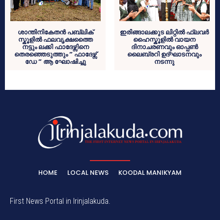
ശാന്തിനികേതൻ പബ്ലിക്
ഇരിങ്ങാലക്കുട ലിറ്റിൽ ഫ്ലവർ
സ്കൂളിൽ ഫലവൃക്ഷത്തൈ
ഹൈസ്കൂളിൽ വായന
നട്ടും ലക്കി ഫാദേഴ്സിനെ
ദിനാചരണവും ഓപ്പൺ
തെരഞ്ഞെടുത്തും ” ഫാദേഴ്സ്
ലൈബ്രറി ഉദ്ഘാടനവും
ഡേ ” ആ ഘോഷിച്ചു
നടന്നു
HOME
LOCAL NEWS
KOODAL MANIKYAM
First News Portal in Irinjalakuda.