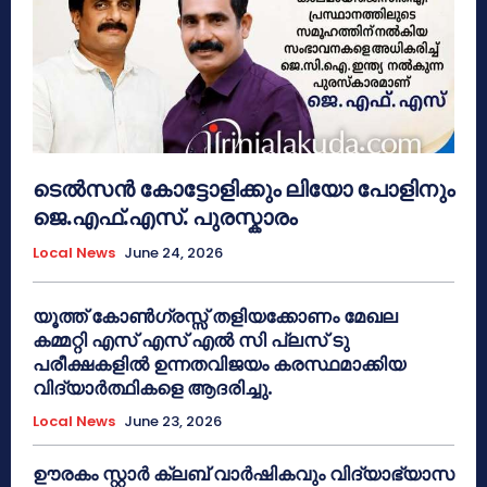
ടെൽസൻ കോട്ടോളിക്കും ലിയോ പോളിനും
ജെ.എഫ്.എസ്. പുരസ്കാരം
Local News
June 24, 2026
യൂത്ത് കോൺഗ്രസ്സ് തളിയക്കോണം മേഖല
കമ്മറ്റി എസ് എസ് എൽ സി പ്ലസ് ടു
പരീക്ഷകളിൽ ഉന്നതവിജയം കരസ്ഥമാക്കിയ
വിദ്യാർത്ഥികളെ ആദരിച്ചു.
Local News
June 23, 2026
ഊരകം സ്റ്റാർ ക്ലബ് വാർഷികവും വിദ്യാഭ്യാസ