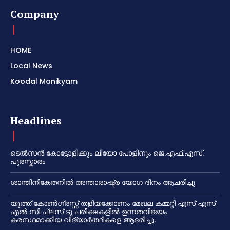
Company
HOME
Local News
Koodal Manikyam
Headlines
ടെൽസൻ കോട്ടോളിക്കും ലിയോ പോളിനും ജെ.എഫ്.എസ്.
പുരസ്കാരം
ശാന്തിനികേതനിൽ അന്താരാഷ്ട്ര യോഗ ദിനം ആചരിച്ചു
യൂത്ത് കോൺഗ്രസ്സ് തളിയക്കോണം മേഖല കമ്മറ്റി എസ് എസ്
എൽ സി പ്ലസ് ടു പരീക്ഷകളിൽ ഉന്നതവിജയം
കരസ്ഥമാക്കിയ വിദ്യാർത്ഥികളെ ആദരിച്ചു.