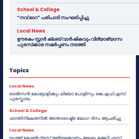
School & College
“നവ് ഓറ” പരിപാടി സംഘടിപ്പിച്ചു
Local News
ഊരകം സ്റ്റാർ ക്ലബ് വാർഷികവും വിദ്യാഭ്യാസ
പുരസ്‌ക്കാര സമർപ്പണം നടത്തി
Topics
Local News
ടെൽസൻ കോട്ടോളിക്കും ലിയോ പോളിനും ജെ.എഫ്.എസ്.
പുരസ്കാരം
School & College
ശാന്തിനികേതനിൽ അന്താരാഷ്ട്ര യോഗ ദിനം ആചരിച്ചു
Local News
യൂത്ത് കോൺഗ്രസ്സ് തളിയക്കോണം മേഖല കമ്മറ്റി എസ്