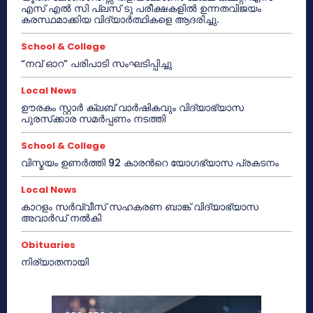
എസ് എൽ സി പ്ലസ് ടു പരീക്ഷകളിൽ ഉന്നതവിജയം
കരസ്ഥമാക്കിയ വിദ്യാർത്ഥികളെ ആദരിച്ചു.
School & College
“നവ് ഓറ” പരിപാടി സംഘടിപ്പിച്ചു
Local News
ഊരകം സ്റ്റാർ ക്ലബ് വാർഷികവും വിദ്യാഭ്യാസ
പുരസ്‌ക്കാര സമർപ്പണം നടത്തി
School & College
വിസ്മയം ഉണർത്തി 92 കാരൻറെ യോഗഭ്യാസ പ്രകടനം
Local News
കാറളം സർവ്വീസ് സഹകരണ ബാങ്ക് വിദ്യാഭ്യാസ
അവാർഡ് നൽകി
Obituaries
നിര്യാതനായി