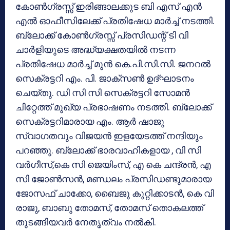
കോൺഗ്രസ്സ് ഇരിങ്ങാലക്കുട ബി എസ് എൻ
എൽ ഓഫീസിലേക്ക് പ്രതിഷേധ മാർച്ച് നടത്തി.
ബ്ലോക്ക് കോൺഗ്രസ്സ് പ്രസിഡന്റ് ടി വി
ചാർളിയുടെ അദ്ധ്യക്ഷതയിൽ നടന്ന
പ്രതിഷേധ മാർച്ച് മുൻ കെ.പി.സി.സി. ജനറൽ
സെക്രട്ടറി എം. പി. ജാക്സൺ ഉദ്ഘാടനം
ചെയ്തു. ഡി സി സി സെക്രട്ടറി സോമൻ
ചിറ്റേത്ത് മുഖ്യ പ്രഭാഷണം നടത്തി. ബ്ലോക്ക്
സെക്രട്ടറിമാരായ എം. ആർ ഷാജു
സ്വാഗതവും വിജയൻ ഇളയേടത്ത് നന്ദിയും
പറഞ്ഞു. ബ്ലോക്ക് ഭാരവാഹികളായ , വി സി
വർഗീസ്,കെ സി ജെയിംസ്, എ കെ ചന്ദ്രൻ, എ
സി ജോൺസൻ, മണ്ഡലം പ്രസിഡണ്ടുമാരായ
ജോസഫ് ചാക്കോ, ബൈജു കുറ്റിക്കാടൻ, കെ വി
രാജു, ബാബു തോമസ്, തോമസ് തൊകലത്ത്
തുടങ്ങിയവർ നേതൃത്വം നൽകി.