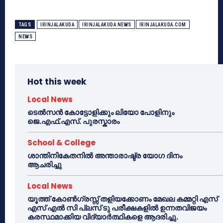
TAGS
IRINJALAKUDA
IRINJALAKUDA NEWS
IRINJALAKUDA.COM
NEWS
Hot this week
Local News
ടെൽസൻ കോട്ടോളിക്കും ലിയോ പോളിനും
ജെ.എഫ്.എസ്. പുരസ്കാരം
School & College
ശാന്തിനികേതനിൽ അന്താരാഷ്ട്ര യോഗ ദിനം
ആചരിച്ചു
Local News
യൂത്ത് കോൺഗ്രസ്സ് തളിയക്കോണം മേഖല കമ്മറ്റി എസ്
എസ് എൽ സി പ്ലസ് ടു പരീക്ഷകളിൽ ഉന്നതവിജയം
കരസ്ഥമാക്കിയ വിദ്യാർത്ഥികളെ ആദരിച്ചു.