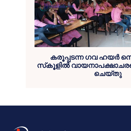
കരൂപ്പടന്ന ഗവ ഹയര്‍ സ
സ്‌കൂളില്‍ വായനാപക്ഷാച
ചെയ്തു