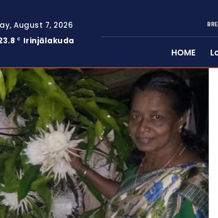
day, August 7, 2026
BRE
23.8
Irinjālakuda
C
HOME
L