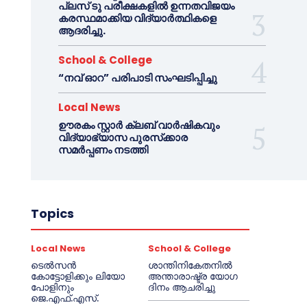
പ്ലസ് ടു പരീക്ഷകളിൽ ഉന്നതവിജയം
കരസ്ഥമാക്കിയ വിദ്യാർത്ഥികളെ
ആദരിച്ചു.
School & College
“നവ് ഓറ” പരിപാടി സംഘടിപ്പിച്ചു
Local News
ഊരകം സ്റ്റാർ ക്ലബ് വാർഷികവും
വിദ്യാഭ്യാസ പുരസ്‌ക്കാര
സമർപ്പണം നടത്തി
Topics
Local News
School & College
ടെൽസൻ
ശാന്തിനികേതനിൽ
കോട്ടോളിക്കും ലിയോ
അന്താരാഷ്ട്ര യോഗ
പോളിനും
ദിനം ആചരിച്ചു
ജെ.എഫ്.എസ്.