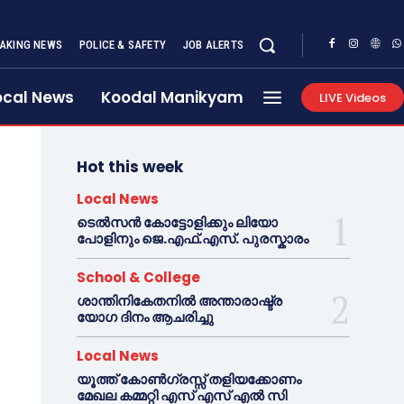
AKING NEWS
POLICE & SAFETY
JOB ALERTS
ocal News
Koodal Manikyam
LIVE Videos
Hot this week
Local News
ടെൽസൻ കോട്ടോളിക്കും ലിയോ
പോളിനും ജെ.എഫ്.എസ്. പുരസ്കാരം
School & College
ശാന്തിനികേതനിൽ അന്താരാഷ്ട്ര
യോഗ ദിനം ആചരിച്ചു
Local News
യൂത്ത് കോൺഗ്രസ്സ് തളിയക്കോണം
മേഖല കമ്മറ്റി എസ് എസ് എൽ സി