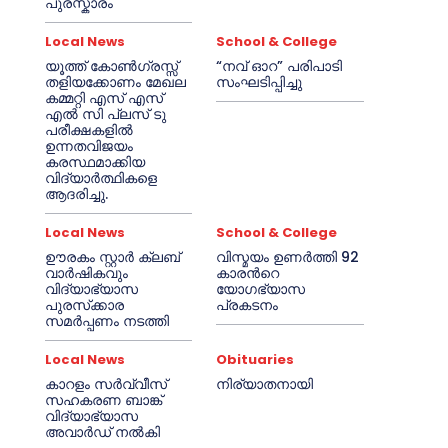
പുരസ്കാരം
Local News
School & College
യൂത്ത് കോൺഗ്രസ്സ്
“നവ് ഓറ” പരിപാടി
തളിയക്കോണം മേഖല
സംഘടിപ്പിച്ചു
കമ്മറ്റി എസ് എസ്
എൽ സി പ്ലസ് ടു
പരീക്ഷകളിൽ
ഉന്നതവിജയം
കരസ്ഥമാക്കിയ
വിദ്യാർത്ഥികളെ
ആദരിച്ചു.
Local News
School & College
ഊരകം സ്റ്റാർ ക്ലബ്
വിസ്മയം ഉണർത്തി 92
വാർഷികവും
കാരൻറെ
വിദ്യാഭ്യാസ
യോഗഭ്യാസ
പുരസ്‌ക്കാര
പ്രകടനം
സമർപ്പണം നടത്തി
Local News
Obituaries
കാറളം സർവ്വീസ്
നിര്യാതനായി
സഹകരണ ബാങ്ക്
വിദ്യാഭ്യാസ
അവാർഡ് നൽകി