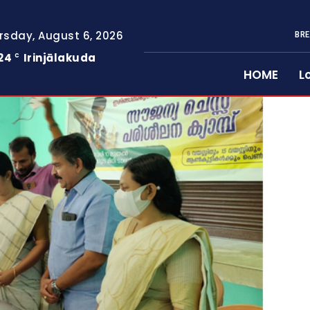
rsday, August 6, 2026
BRE
24
Irinjālakuda
C
HOME
L