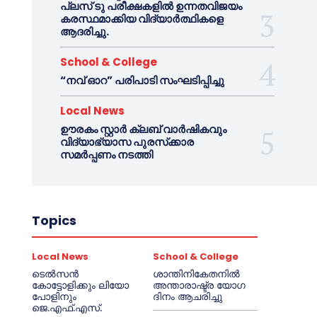
പ്ലസ് ടു പരീക്ഷകളിൽ ഉന്നതവിജയം
കരസ്ഥമാക്കിയ വിദ്യാർത്ഥികളെ
ആദരിച്ചു.
School & College
“നവ് ഓറ” പരിപാടി സംഘടിപ്പിച്ചു
Local News
ഊരകം സ്റ്റാർ ക്ലബ് വാർഷികവും
വിദ്യാഭ്യാസ പുരസ്‌ക്കാര
സമർപ്പണം നടത്തി
Topics
Local News
School & College
ടെൽസൻ
ശാന്തിനികേതനിൽ
കോട്ടോളിക്കും ലിയോ
അന്താരാഷ്ട്ര യോഗ
പോളിനും
ദിനം ആചരിച്ചു
ജെ.എഫ്.എസ്.