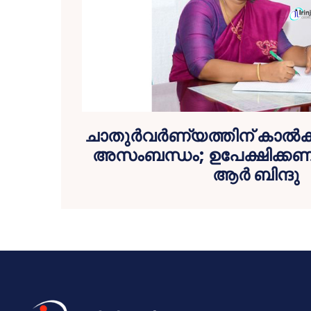
ചാതുർവർണ്യത്തിന് കാൽകഴു
അസംബന്ധം; ഉപേക്ഷിക്കണം
ആർ ബിന്ദു