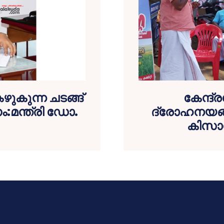
കുന്ന ചടങ്ങ്
കേന്ദ്ര
:മന്ത്രി ഡോ.
ദ്രോഹനയങ്ങ
കിസാന്