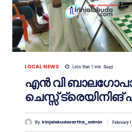
LOCAL NEWS
Less than 1
min.
Read
എൻ വി ബാലഗോപാ
ചെസ്സ് ട്രെയിനിങ് 
By
Irinjalakudavartha_admin
February 1