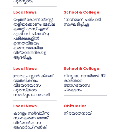
പുരസ്കാരം
Local News
School & College
യൂത്ത് കോൺഗ്രസ്സ്
“നവ് ഓറ” പരിപാടി
തളിയക്കോണം മേഖല
സംഘടിപ്പിച്ചു
കമ്മറ്റി എസ് എസ്
എൽ സി പ്ലസ് ടു
പരീക്ഷകളിൽ
ഉന്നതവിജയം
കരസ്ഥമാക്കിയ
വിദ്യാർത്ഥികളെ
ആദരിച്ചു.
Local News
School & College
ഊരകം സ്റ്റാർ ക്ലബ്
വിസ്മയം ഉണർത്തി 92
വാർഷികവും
കാരൻറെ
വിദ്യാഭ്യാസ
യോഗഭ്യാസ
പുരസ്‌ക്കാര
പ്രകടനം
സമർപ്പണം നടത്തി
Local News
Obituaries
കാറളം സർവ്വീസ്
നിര്യാതനായി
സഹകരണ ബാങ്ക്
വിദ്യാഭ്യാസ
അവാർഡ് നൽകി