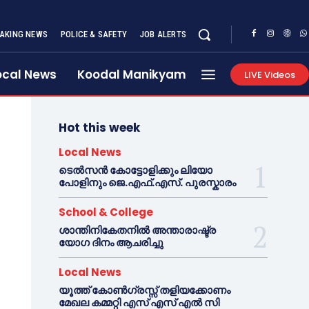
AKING NEWS
POLICE & SAFETY
JOB ALERTS
ocal News
Koodal Manikyam
LIVE Videos
Hot this week
Local News
ടെൽസൻ കോട്ടോളിക്കും ലിയോ
പോളിനും ജെ.എഫ്.എസ്. പുരസ്കാരം
School & College
ശാന്തിനികേതനിൽ അന്താരാഷ്ട്ര
യോഗ ദിനം ആചരിച്ചു
Local News
യൂത്ത് കോൺഗ്രസ്സ് തളിയക്കോണം
മേഖല കമ്മറ്റി എസ് എസ് എൽ സി