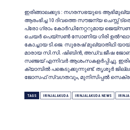
ഇരിങ്ങാലക്കുട : നഗരസഭയുടെ ആഭിമുഖ്യത്തി
ആരംഭിച്ച 10 ദിവത്തെ സൗജന്യ ചെസ്സ് ട്
പ്രോ ഗ്രാം കോർഡിനേറ്ററുമായ ജെയ്സ
ചെയർ പെയ്സൺ സോണിയ ഗിരി ഉൽഘാടനം ച
കോച്ചായ ടി.ജെ. സുരേഷ് മുഖ്യാതിഥി യായി പങ്
മാരായ സി.സി. ഷിബിൻ, അഡ്വ.ജീഷ ജോ
സഞ്ജയ് എന്നിവർ ആശംസകളർപ്പിച്ചു. ഇരിങ്ങാ
ക്യാമ്പിൽ പങ്കെടുക്കുന്നുണ്ട്. തൃശൂർ ജ
ജോസഫ് സ്വഗതവും, മുനിസിപ്പൽ സെക്രട്ടറി 
TAGS
IRINJALAKUDA
IRINJALAKUDA NEWS
IRINJ