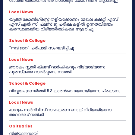
ശാന്തിനികേതനിൽ അന്താരാഷ്ട്ര യോഗ ദിനം ആചരിച്ചു
Local News
യൂത്ത് കോൺഗ്രസ്സ് തളിയക്കോണം മേഖല കമ്മറ്റി എസ്
എസ് എൽ സി പ്ലസ് ടു പരീക്ഷകളിൽ ഉന്നതവിജയം
കരസ്ഥമാക്കിയ വിദ്യാർത്ഥികളെ ആദരിച്ചു.
School & College
“നവ് ഓറ” പരിപാടി സംഘടിപ്പിച്ചു
Local News
ഊരകം സ്റ്റാർ ക്ലബ് വാർഷികവും വിദ്യാഭ്യാസ
പുരസ്‌ക്കാര സമർപ്പണം നടത്തി
School & College
വിസ്മയം ഉണർത്തി 92 കാരൻറെ യോഗഭ്യാസ പ്രകടനം
Local News
കാറളം സർവ്വീസ് സഹകരണ ബാങ്ക് വിദ്യാഭ്യാസ
അവാർഡ് നൽകി
Obituaries
നിര്യാതനായി