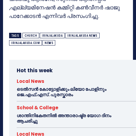
,എല്ല്യമിനേഷൻ കമ്മിറ്റി കൺവീനർ ഷാജു
പാറേക്കാടൻ എന്നിവർ പ്രസംഗിച്ചു.
TAGS
CHURCH
IRINJALAKUDA
IRINJALAKUDA NEWS
IRINJALAKUDA.COM
NEWS
Hot this week
Local News
ടെൽസൻ കോട്ടോളിക്കും ലിയോ പോളിനും
ജെ.എഫ്.എസ്. പുരസ്കാരം
School & College
ശാന്തിനികേതനിൽ അന്താരാഷ്ട്ര യോഗ ദിനം
ആചരിച്ചു
Local News