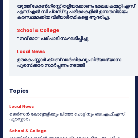
യൂത്ത് കോൺഗ്രസ്സ് തളിയക്കോണം മേഖല കമ്മറ്റി എസ്
എസ് എൽ സി പ്ലസ് ടു പരീക്ഷകളിൽ ഉന്നതവിജയം
കരസ്ഥമാക്കിയ വിദ്യാർത്ഥികളെ ആദരിച്ചു.
School & College
“നവ് ഓറ” പരിപാടി സംഘടിപ്പിച്ചു
Local News
ഊരകം സ്റ്റാർ ക്ലബ് വാർഷികവും വിദ്യാഭ്യാസ
പുരസ്‌ക്കാര സമർപ്പണം നടത്തി
Topics
Local News
ടെൽസൻ കോട്ടോളിക്കും ലിയോ പോളിനും ജെ.എഫ്.എസ്.
പുരസ്കാരം
School & College