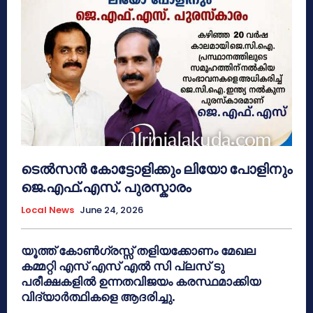
ടെൽസൻ കോട്ടോളിക്കും ലിയോ പോളിനും
ജെ.എഫ്.എസ്. പുരസ്കാരം
Local News
June 24, 2026
യൂത്ത് കോൺഗ്രസ്സ് തളിയക്കോണം മേഖല
കമ്മറ്റി എസ് എസ് എൽ സി പ്ലസ് ടു
പരീക്ഷകളിൽ ഉന്നതവിജയം കരസ്ഥമാക്കിയ
വിദ്യാർത്ഥികളെ ആദരിച്ചു.