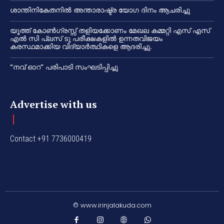
ശാന്തിനികേതനിൽ അന്താരാഷ്ട്ര യോഗ ദിനം ആചരിച്ചു
യൂത്ത് കോൺഗ്രസ്സ് തളിയക്കോണം മേഖല കമ്മറ്റി എസ് എസ്
എൽ സി പ്ലസ് ടു പരീക്ഷകളിൽ ഉന്നതവിജയം
കരസ്ഥമാക്കിയ വിദ്യാർത്ഥികളെ ആദരിച്ചു.
“നവ് ഓറ” പരിപാടി സംഘടിപ്പിച്ചു
Advertise with us
Contact +91 7736000419
© www.irinjalakuda.com