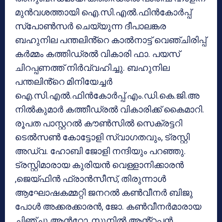
മുൻവശത്തായി ഐ.സി.എൽ.ഫിൻകോർപ്പ്
സ്പോൺസർ ചെയ്യുന്ന ദീപാലങ്കര
ബഹുനില പന്തലിൻ്റെ കാൽനാട്ട് വെഞ്ചിരിപ്പ്
കർമ്മം കത്തിഡ്രൽ വികാരി ഫാ. പയസ്
ചിറപ്പണത്ത് നിർവ്വഹിച്ചു. ബഹുനില
പന്തലിൻ്റെ മിനിയേച്ചർ
ഐ.സി.എൽ.ഫിൻകോർപ്പ്.എം.ഡി.കെ.ജി.അ
നിൽകുമാർ കത്തീഡ്രൽ വികാരിക്ക് കൈമാറി.
രൂപത പാസ്റ്ററൽ കൗൺസിൽ സെക്രട്ടറി
ടെൽസൺ കോട്ടോളി സ്വാഗതവും, ട്രസ്റ്റി
അഡ്വ. ഹോബി ജോളി നന്ദിയും പറഞ്ഞു.
ട്രസ്റ്റിമാരായ കുരിയൻ വെള്ളാനിക്കാരൻ
,ജെയ്ഫിൻ ഫ്രാൻസീസ്, തിരുന്നാൾ
ആഘോഷകമ്മറ്റി ജനറൽ കൺവീനർ ബിജു
പോൾ അക്കരക്കാരൻ, ജോ. കൺവീനർമാരായ
ചിഞ്ചു ആൻറോ, സുനിൽ ആൻ്റപ്പൻ