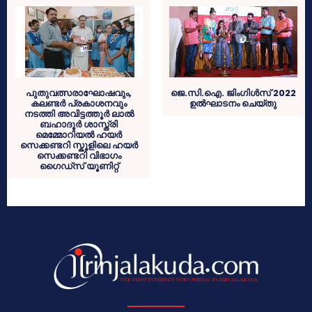
പുതുവത്സരാഘോഷവും,
ജെ.സി.ഐ. ജിംഗിൾസ് 2022
കലണ്ടർ പ്രകാശനവും
ഉൽഘാടനം ചെയ്തു
നടത്തി അവിട്ടത്തൂർ ലാൽ
ബഹാദൂർ ശാസ്ത്രി
മെമ്മോറിയൽ ഹയർ
സെക്കണ്ടറി സ്കൂളിലെ ഹയർ
സെക്കണ്ടറി വിഭാഗം
ഗൈഡ്സ് യൂണിറ്റ്