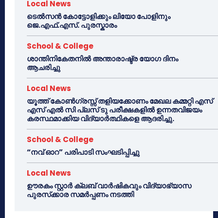
Local News
ടെൽസൻ കോട്ടോളിക്കും ലിയോ പോളിനും
ജെ.എഫ്.എസ്. പുരസ്കാരം
School & College
ശാന്തിനികേതനിൽ അന്താരാഷ്ട്ര യോഗ ദിനം
ആചരിച്ചു
Local News
യൂത്ത് കോൺഗ്രസ്സ് തളിയക്കോണം മേഖല കമ്മറ്റി എസ്
എസ് എൽ സി പ്ലസ് ടു പരീക്ഷകളിൽ ഉന്നതവിജയം
കരസ്ഥമാക്കിയ വിദ്യാർത്ഥികളെ ആദരിച്ചു.
School & College
“നവ് ഓറ” പരിപാടി സംഘടിപ്പിച്ചു
Local News
ഊരകം സ്റ്റാർ ക്ലബ് വാർഷികവും വിദ്യാഭ്യാസ
പുരസ്‌ക്കാര സമർപ്പണം നടത്തി