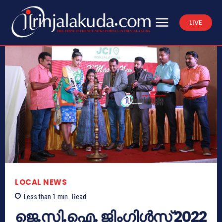
LIVE
LOCAL NEWS
Less than 1
min.
Read
ജെ.സി.ഐ. ജിംഗിൾസ് 2022