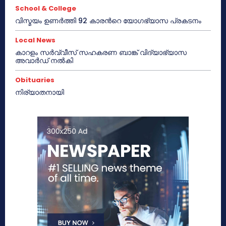
School & College
വിസ്മയം ഉണർത്തി 92 കാരൻറെ യോഗഭ്യാസ പ്രകടനം
Local News
കാറളം സർവ്വീസ് സഹകരണ ബാങ്ക് വിദ്യാഭ്യാസ
അവാർഡ് നൽകി
Obituaries
നിര്യാതനായി