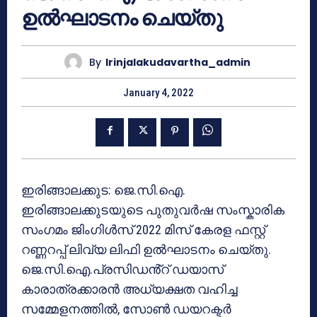
ഉൽഘാടനം ചെയ്തു
By
Irinjalakudavartha_admin
January 4, 2022
ഇരിങ്ങാലക്കുട: ജെ.സി.ഐ.
ഇരിങ്ങാലക്കുടയുടെ പുതുവർഷ സംസ്കാരിക
സംഗമം ജിംഗിൾസ് 2022 മിസ് കേരള ഫസ്റ്റ്
റണ്ണറപ്പ് ലിവ്യ ലിഫി ഉൽഘാടനം ചെയ്തു.
ജെ.സി.ഐ.പ്രസിഡൻ്റ് ഡയാസ്
കാരാത്രക്കാരൻ അധ്യക്ഷത വഹിച്ച
സമ്മേളനത്തിൽ, സോൺ ഡയറക്ടർ