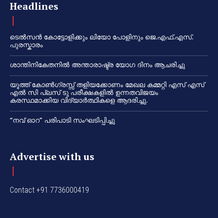
Headlines
ടെൽസൻ കോട്ടോളിക്കും ലിയോ പോളിനും ജെ.എഫ്.എസ്.
പുരസ്കാരം
ശാന്തിനികേതനിൽ അന്താരാഷ്ട്ര യോഗ ദിനം ആചരിച്ചു
യൂത്ത് കോൺഗ്രസ്സ് തളിയക്കോണം മേഖല കമ്മറ്റി എസ് എസ്
എൽ സി പ്ലസ് ടു പരീക്ഷകളിൽ ഉന്നതവിജയം
കരസ്ഥമാക്കിയ വിദ്യാർത്ഥികളെ ആദരിച്ചു.
“നവ് ഓറ” പരിപാടി സംഘടിപ്പിച്ചു
Advertise with us
Contact +91 7736000419