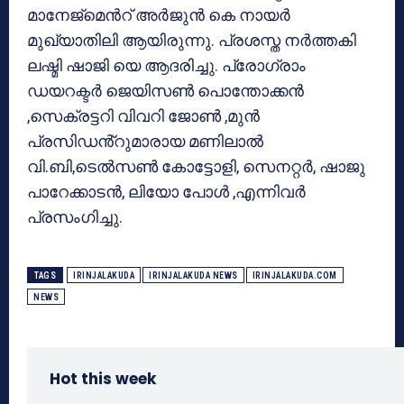
മാനേജ്മെൻറ് അർജുൻ കെ നായർ
മുഖ്യാതിലി ആയിരുന്നു. പ്രശസ്ത നർത്തകി
ലഷ്മി ഷാജി യെ ആദരിച്ചു. പ്രോഗ്രാം
ഡയറക്ടർ ജെയിസൺ പൊന്തോക്കൻ
,സെക്രട്ടറി വിവറി ജോൺ ,മുൻ
പ്രസിഡൻ്റുമാരായ മണിലാൽ
വി.ബി,ടെൽസൺ കോട്ടോളി, സെനറ്റർ, ഷാജു
പാറേക്കാടൻ, ലിയോ പോൾ ,എന്നിവർ
പ്രസംഗിച്ചു.
TAGS
IRINJALAKUDA
IRINJALAKUDA NEWS
IRINJALAKUDA.COM
NEWS
Hot this week