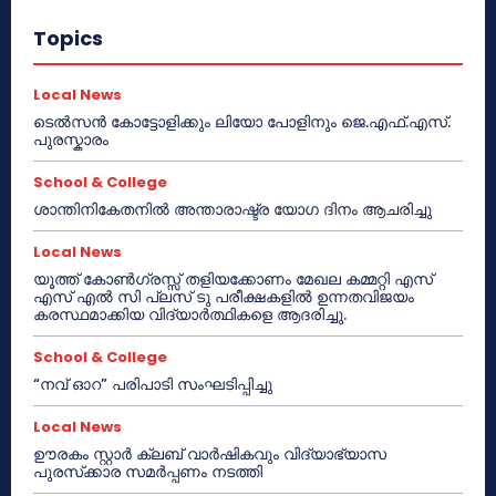
Topics
Local News
ടെൽസൻ കോട്ടോളിക്കും ലിയോ പോളിനും ജെ.എഫ്.എസ്.
പുരസ്കാരം
School & College
ശാന്തിനികേതനിൽ അന്താരാഷ്ട്ര യോഗ ദിനം ആചരിച്ചു
Local News
യൂത്ത് കോൺഗ്രസ്സ് തളിയക്കോണം മേഖല കമ്മറ്റി എസ്
എസ് എൽ സി പ്ലസ് ടു പരീക്ഷകളിൽ ഉന്നതവിജയം
കരസ്ഥമാക്കിയ വിദ്യാർത്ഥികളെ ആദരിച്ചു.
School & College
“നവ് ഓറ” പരിപാടി സംഘടിപ്പിച്ചു
Local News
ഊരകം സ്റ്റാർ ക്ലബ് വാർഷികവും വിദ്യാഭ്യാസ
പുരസ്‌ക്കാര സമർപ്പണം നടത്തി