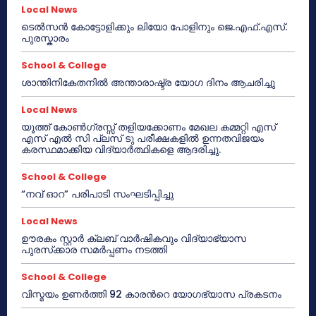
Local News
ടെൽസൻ കോട്ടോളിക്കും ലിയോ പോളിനും ജെ.എഫ്.എസ്.
പുരസ്കാരം
School & College
ശാന്തിനികേതനിൽ അന്താരാഷ്ട്ര യോഗ ദിനം ആചരിച്ചു
Local News
യൂത്ത് കോൺഗ്രസ്സ് തളിയക്കോണം മേഖല കമ്മറ്റി എസ്
എസ് എൽ സി പ്ലസ് ടു പരീക്ഷകളിൽ ഉന്നതവിജയം
കരസ്ഥമാക്കിയ വിദ്യാർത്ഥികളെ ആദരിച്ചു.
School & College
“നവ് ഓറ” പരിപാടി സംഘടിപ്പിച്ചു
Local News
ഊരകം സ്റ്റാർ ക്ലബ് വാർഷികവും വിദ്യാഭ്യാസ
പുരസ്‌ക്കാര സമർപ്പണം നടത്തി
School & College
വിസ്മയം ഉണർത്തി 92 കാരൻറെ യോഗഭ്യാസ പ്രകടനം