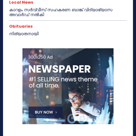
Local News
കാറളം സർവ്വീസ് സഹകരണ ബാങ്ക് വിദ്യാഭ്യാസ
അവാർഡ് നൽകി
Obituaries
നിര്യാതനായി