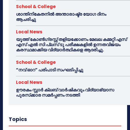
School & College
ശാന്തിനികേതനിൽ അന്താരാഷ്ട്ര യോഗ ദിനം
ആചരിച്ചു
Local News
യൂത്ത് കോൺഗ്രസ്സ് തളിയക്കോണം മേഖല കമ്മറ്റി എസ്
എസ് എൽ സി പ്ലസ് ടു പരീക്ഷകളിൽ ഉന്നതവിജയം
കരസ്ഥമാക്കിയ വിദ്യാർത്ഥികളെ ആദരിച്ചു.
School & College
“നവ് ഓറ” പരിപാടി സംഘടിപ്പിച്ചു
Local News
ഊരകം സ്റ്റാർ ക്ലബ് വാർഷികവും വിദ്യാഭ്യാസ
പുരസ്‌ക്കാര സമർപ്പണം നടത്തി
Topics