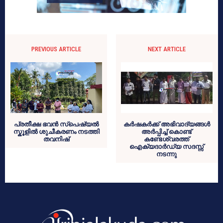
PREVIOUS ARTICLE
NEXT ARTICLE
പ്രതീക്ഷ ഭവൻ സ്പെഷ്യൽ
കർഷകർക്ക് അഭിവാദ്യങ്ങൾ
സ്കൂളിൽ ശുചീകരണം നടത്തി
അർപ്പിച്ച് കൊണ്ട്
തവനിഷ്
കണ്ടേശ്വരത്ത്
ഐക്യദാർഡ്യ സദസ്സ്
നടന്നു