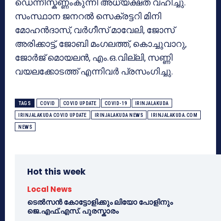
ഡെന്നീസ്കണ്ണംകുന്നി അധ്യക്ഷത വഹിച്ചു.
സംസ്ഥാന ജനറൽ സെക്രട്ടറി മിനി
മോഹൻദാസ്, വർഗീസ് മാവേലി, ജോസ്
അരിക്കാട്ട്, ജോബി മംഗലത്ത്, കൊച്ചുവാറു,
ജോർജ് മൊയലൻ, എം.ഒ.വില്ലി, സണ്ണി
വയലക്കോടത്ത് എന്നിവർ പ്രസംഗിച്ചു.
TAGS
COVID
COVID UPDATE
COVID-19
IRINJALAKUDA
IRINJALAKUDA COVID UPDATE
IRINJALAKUDA NEWS
IRINJALAKUDA.COM
NEWS
Hot this week
Local News
ടെൽസൻ കോട്ടോളിക്കും ലിയോ പോളിനും
ജെ.എഫ്.എസ്. പുരസ്കാരം