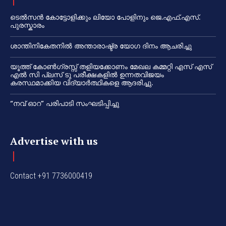
ടെൽസൻ കോട്ടോളിക്കും ലിയോ പോളിനും ജെ.എഫ്.എസ്.
പുരസ്കാരം
ശാന്തിനികേതനിൽ അന്താരാഷ്ട്ര യോഗ ദിനം ആചരിച്ചു
യൂത്ത് കോൺഗ്രസ്സ് തളിയക്കോണം മേഖല കമ്മറ്റി എസ് എസ്
എൽ സി പ്ലസ് ടു പരീക്ഷകളിൽ ഉന്നതവിജയം
കരസ്ഥമാക്കിയ വിദ്യാർത്ഥികളെ ആദരിച്ചു.
“നവ് ഓറ” പരിപാടി സംഘടിപ്പിച്ചു
Advertise with us
Contact +91 7736000419