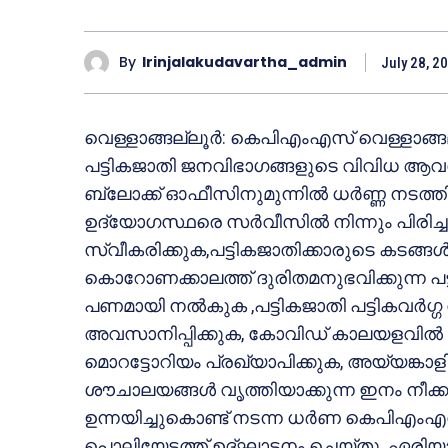
By
Irinjalakudavartha_admin
July 28, 2
വെള്ളാങ്ങല്ലൂർ: കെപിഎംഎസ് വെള്ളാങ്ങല
പട്ടികജാതി ജനവിഭാഗങ്ങളുടെ വിവിധ ആവശ്
ബ്ലോക്ക് ഓഫീസിനുമുന്നിൽ ധർണ്ണ നടത്തി. 
ഉദ്യോഗസ്ഥരെ സർവീസിൽ നിന്നും പിരിച്ചു
സ്വീകരിക്കുക,പട്ടികജാതിക്കാരുടെ കടങ്
കൊറോണക്കാലത്ത് ദുരിതമനുഭവിക്കുന്ന പട
പണമായി നൽകുക ,പട്ടികജാതി പട്ടികവർഗ്
അവസാനിപ്പിക്കുക, കോവിഡ് കാലയളവിൽ പട
മൊറട്ടോറിയം പ്രഖ്യാപിക്കുക, അയ്യങ്കാള
ശൗചാലയങ്ങൾ വൃത്തിയാക്കുന്ന ഇനം നീക
ഉന്നയിച്ചുകൊണ്ട് നടന്ന ധർണ കെപിഎംഎസ്
പൊലിയേടത്ത് ഉദ്ഘാടനം ചെയ്തു. ഏരി