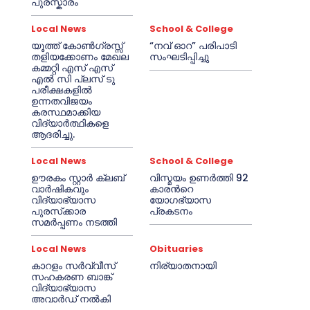
പുരസ്കാരം
Local News
School & College
യൂത്ത് കോൺഗ്രസ്സ്
“നവ് ഓറ” പരിപാടി
തളിയക്കോണം മേഖല
സംഘടിപ്പിച്ചു
കമ്മറ്റി എസ് എസ്
എൽ സി പ്ലസ് ടു
പരീക്ഷകളിൽ
ഉന്നതവിജയം
കരസ്ഥമാക്കിയ
വിദ്യാർത്ഥികളെ
ആദരിച്ചു.
Local News
School & College
ഊരകം സ്റ്റാർ ക്ലബ്
വിസ്മയം ഉണർത്തി 92
വാർഷികവും
കാരൻറെ
വിദ്യാഭ്യാസ
യോഗഭ്യാസ
പുരസ്‌ക്കാര
പ്രകടനം
സമർപ്പണം നടത്തി
Local News
Obituaries
കാറളം സർവ്വീസ്
നിര്യാതനായി
സഹകരണ ബാങ്ക്
വിദ്യാഭ്യാസ
അവാർഡ് നൽകി