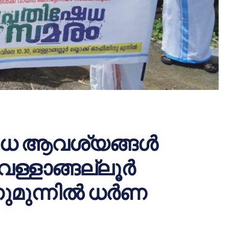
ിധ ആവശ്യങ്ങൾ
വെള്ളാങ്ങല്ലൂർ
ുമുന്നിൽ ധർണ