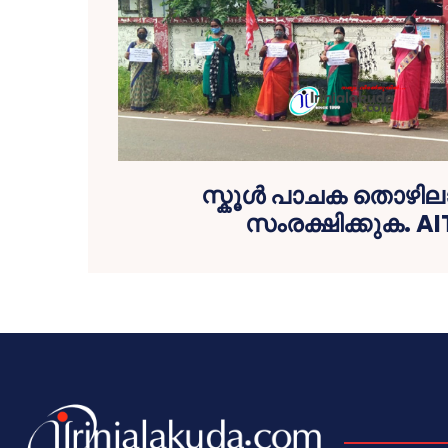
സ്കൂൾ പാചക തൊഴില
സംരക്ഷിക്കുക. A