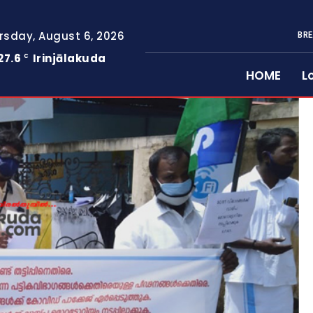
rsday, August 6, 2026
BRE
27.6
Irinjālakuda
C
HOME
L