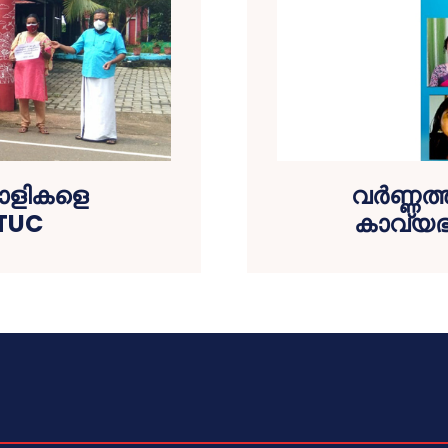
ാളികളെ
വർണ്ണത
ITUC
കാവ്യഭ