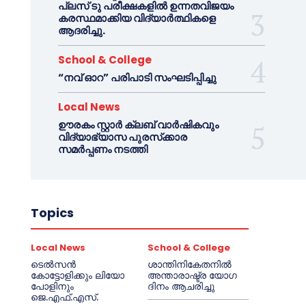
പ്ലസ് ടു പരീക്ഷകളിൽ ഉന്നതവിജയം
കരസ്ഥമാക്കിയ വിദ്യാർത്ഥികളെ
ആദരിച്ചു.
School & College
“നവ് ഓറ” പരിപാടി സംഘടിപ്പിച്ചു
Local News
ഊരകം സ്റ്റാർ ക്ലബ് വാർഷികവും
വിദ്യാഭ്യാസ പുരസ്‌ക്കാര
സമർപ്പണം നടത്തി
Topics
Local News
School & College
ടെൽസൻ
ശാന്തിനികേതനിൽ
കോട്ടോളിക്കും ലിയോ
അന്താരാഷ്ട്ര യോഗ
പോളിനും
ദിനം ആചരിച്ചു
ജെ.എഫ്.എസ്.