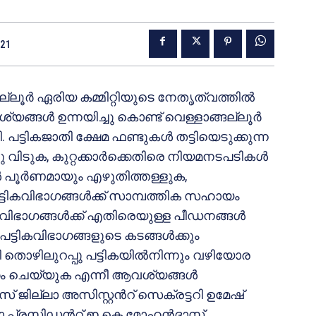
021
്ലൂർ ഏരിയ കമ്മിറ്റിയുടെ നേതൃത്വത്തിൽ
യങ്ങൾ ഉന്നയിച്ചു കൊണ്ട് വെള്ളാങ്ങല്ലൂർ
പട്ടികജാതി ക്ഷേമ ഫണ്ടുകൾ തട്ടിയെടുക്കുന്ന
 വിടുക, കുറ്റക്കാർക്കെതിരെ നിയമനടപടികൾ
ങൾ പൂർണമായും എഴുതിത്തള്ളുക,
്ടികവിഭാഗങ്ങൾക്ക് സാമ്പത്തിക സഹായം
ഗ വിഭാഗങ്ങൾക്ക് എതിരെയുള്ള പീഡനങ്ങൾ
്ടികവിഭാഗങ്ങളുടെ കടങ്ങൾക്കും
ി തൊഴിലുറപ്പു പട്ടികയിൽനിന്നും വഴിയോര
്കം ചെയ്യുക എന്നീ ആവശ്യങ്ങൾ
 ജില്ലാ അസിസ്റ്റൻറ് സെക്രട്ടറി ഉമേഷ്
യാ പ്രസിഡൻറ് ഇ കെ മോഹൻദാസ്