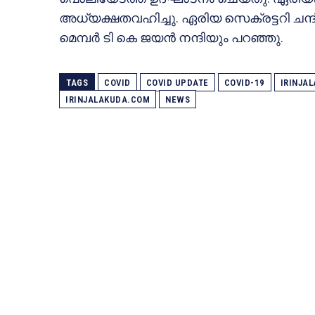
അധ്യക്ഷതവഹിച്ചു. ഏരിയ സെക്രട്ടറി ചന്ദ
മെമ്പർ ടി കെ ജയൻ നന്ദിയും പറഞ്ഞു.
TAGS
COVID
COVID UPDATE
COVID-19
IRINJA
IRINJALAKUDA.COM
NEWS