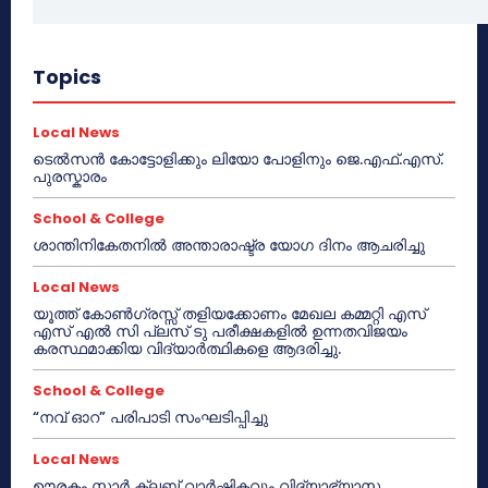
Topics
Local News
ടെൽസൻ കോട്ടോളിക്കും ലിയോ പോളിനും ജെ.എഫ്.എസ്.
പുരസ്കാരം
School & College
ശാന്തിനികേതനിൽ അന്താരാഷ്ട്ര യോഗ ദിനം ആചരിച്ചു
Local News
യൂത്ത് കോൺഗ്രസ്സ് തളിയക്കോണം മേഖല കമ്മറ്റി എസ്
എസ് എൽ സി പ്ലസ് ടു പരീക്ഷകളിൽ ഉന്നതവിജയം
കരസ്ഥമാക്കിയ വിദ്യാർത്ഥികളെ ആദരിച്ചു.
School & College
“നവ് ഓറ” പരിപാടി സംഘടിപ്പിച്ചു
Local News
ഊരകം സ്റ്റാർ ക്ലബ് വാർഷികവും വിദ്യാഭ്യാസ