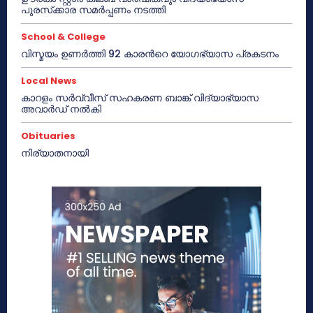
പുരസ്‌ക്കാര സമർപ്പണം നടത്തി
School & College
വിസ്മയം ഉണർത്തി 92 കാരൻറെ യോഗഭ്യാസ പ്രകടനം
Local News
കാറളം സർവ്വീസ് സഹകരണ ബാങ്ക് വിദ്യാഭ്യാസ
അവാർഡ് നൽകി
Obituaries
നിര്യാതനായി