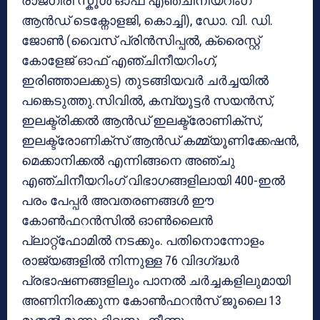
രാജഗിരി സ്കൂൾ ഓഫ് എഞ്ചിനീയറിംഗ്
ആൻഡ് ടെക്നോളജി, കൊച്ചി), ഡോ. വി. ഡി.
ജോൺ (വൈസ് പ്രിൻസിപ്പൽ, ക്രൈസ്റ്റ്
കോളേജ് ഓഫ് എഞ്ചിനീയറിംഗ്,
ഇരിഞ്ഞാലക്കുട) തുടങ്ങിയവർ ചർച്ചയിൽ
പങ്കെടുത്തു.സിവിൽ, കമ്പ്യൂട്ടർ സയൻസ്,
ഇലക്ട്രിക്കൽ ആൻഡ് ഇലക്ട്രോണിക്സ്,
ഇലക്ട്രോണിക്സ് ആൻഡ് കമ്മ്യൂണിക്കേഷൻ,
മെക്കാനിക്കൽ എന്നിങ്ങനെ അഞ്ചു
എഞ്ചിനീയറിംഗ് വിഭാഗങ്ങളിലായി 400-ഇൽ
പരം പേപ്പർ അവതരണങ്ങൾ ഈ
കോൺഫറൻസിൽ ഓൺലൈൻ
പ്ലാറ്റ്ഫോമിൽ നടക്കും. പതിനൊന്നോളം
രാജ്യങ്ങളിൽ നിന്നുള്ള 76 വിദഗ്‌ദ്ധർ
പ്രഭാഷണങ്ങളിലും പാനൽ ചർച്ചകളിലുമായി
അണിനിരക്കുന്ന കോൺഫറൻസ് ജൂലൈ 13