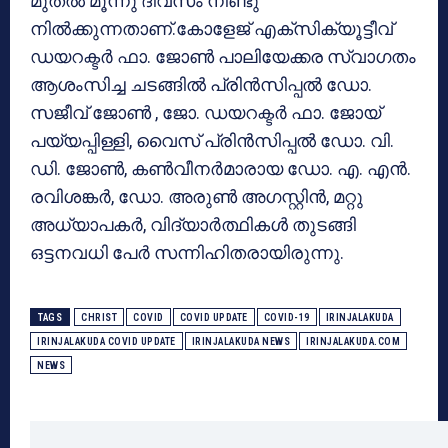
മുതൽ മൂന്നു ദിവസം നീണ്ടു
നിൽക്കുന്നതാണ്.കോളേജ് എക്സിക്യൂട്ടീവ്
ഡയറക്ടർ ഫാ. ജോൺ പാലിയേക്കര സ്വാഗതം
ആശംസിച്ച ചടങ്ങിൽ പ്രിൻസിപ്പൽ ഡോ.
സജീവ് ജോൺ , ജോ. ഡയറക്ടർ ഫാ. ജോയ്
പയ്യപ്പിള്ളി, വൈസ് പ്രിൻസിപ്പൽ ഡോ. വി.
ഡി. ജോൺ, കൺവീനർമാരായ ഡോ. എ. എൻ.
രവിശങ്കർ, ഡോ. അരുൺ അഗസ്റ്റിൻ, മറ്റു
അധ്യാപകർ, വിദ്യാർത്ഥികൾ തുടങ്ങി
ഒട്ടനവധി പേർ സന്നിഹിതരായിരുന്നു.
TAGS
CHRIST
COVID
COVID UPDATE
COVID-19
IRINJALAKUDA
IRINJALAKUDA COVID UPDATE
IRINJALAKUDA NEWS
IRINJALAKUDA.COM
NEWS