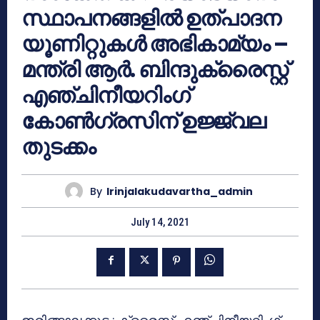
സ്ഥാപനങ്ങളിൽ ഉത്‌പാദന
യൂണിറ്റുകൾ അഭികാമ്യം –
മന്ത്രി ആർ. ബിന്ദുക്രൈസ്റ്റ്
എഞ്ചിനീയറിംഗ്
കോൺഗ്രസിന് ഉജ്ജ്വല
തുടക്കം
By
Irinjalakudavartha_admin
July 14, 2021