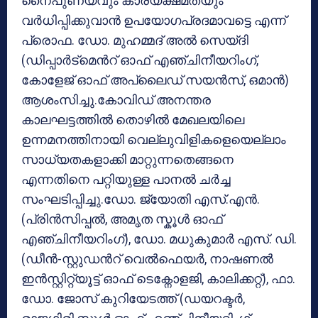
നൈപുണ്യവും കാര്യക്ഷമതയും
വർധിപ്പിക്കുവാൻ ഉപയോഗപ്രദമാവട്ടെ എന്ന്
പ്രൊഫ. ഡോ. മുഹമ്മദ് അൽ സെയ്‌ദി
(ഡിപ്പാർട്മെൻറ് ഓഫ് എഞ്ചിനീയറിംഗ്,
കോളേജ് ഓഫ് അപ്ലൈഡ് സയൻസ്, ഒമാൻ)
ആശംസിച്ചു.കോവിഡ് അനന്തര
കാലഘട്ടത്തിൽ തൊഴിൽ മേഖലയിലെ
ഉന്നമനത്തിനായി വെല്ലുവിളികളെയെല്ലാം
സാധ്യതകളാക്കി മാറ്റുന്നതെങ്ങനെ
എന്നതിനെ പറ്റിയുള്ള പാനൽ ചർച്ച
സംഘടിപ്പിച്ചു.ഡോ. ജ്യോതി എസ്.എൻ.
(പ്രിൻസിപ്പൽ, അമൃത സ്കൂൾ ഓഫ്
എഞ്ചിനീയറിംഗ്), ഡോ. മധുകുമാർ എസ്. ഡി.
(ഡീൻ-സ്റ്റുഡൻറ് വെൽഫെയർ, നാഷണൽ
ഇൻസ്റ്റിറ്റ്യൂട്ട് ഓഫ് ടെക്നോളജി, കാലിക്കറ്റ്), ഫാ.
ഡോ. ജോസ് കുറിയേടത്ത് (ഡയറക്ടർ,