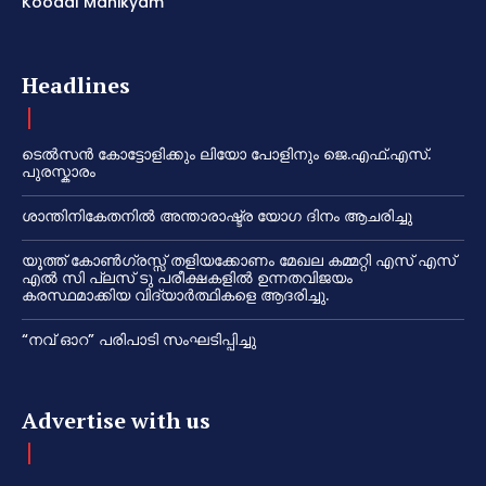
Koodal Manikyam
Headlines
ടെൽസൻ കോട്ടോളിക്കും ലിയോ പോളിനും ജെ.എഫ്.എസ്.
പുരസ്കാരം
ശാന്തിനികേതനിൽ അന്താരാഷ്ട്ര യോഗ ദിനം ആചരിച്ചു
യൂത്ത് കോൺഗ്രസ്സ് തളിയക്കോണം മേഖല കമ്മറ്റി എസ് എസ്
എൽ സി പ്ലസ് ടു പരീക്ഷകളിൽ ഉന്നതവിജയം
കരസ്ഥമാക്കിയ വിദ്യാർത്ഥികളെ ആദരിച്ചു.
“നവ് ഓറ” പരിപാടി സംഘടിപ്പിച്ചു
Advertise with us