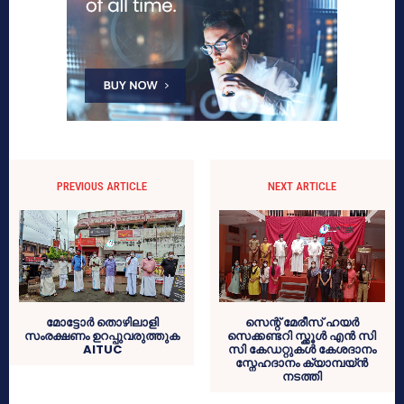
PREVIOUS ARTICLE
NEXT ARTICLE
മോട്ടോർ തൊഴിലാളി
സെന്റ് മേരീസ് ഹയർ
സംരക്ഷണം ഉറപ്പുവരുത്തുക
സെക്കണ്ടറി സ്ക്കൂൾ എൻ സി
AITUC
സി കേഡറ്റുകൾ കേശദാനം
സ്നേഹദാനം ക്യാമ്പയ്ൻ
നടത്തി