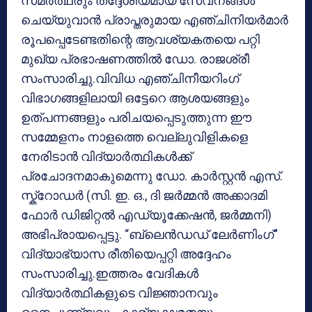
സമർത്ഥരും തദ്ദേശീയമായ സേവനങ്ങൾ
ചെയ്യുവാൻ പ്രാപ്തരുമായ എഞ്ചിനിയർമാർ
രൂപപ്പെടേണ്ടതിന്റെ ആവശ്യകതയെ പറ്റി
മുഖ്യ പ്രഭാഷണത്തിൽ ഡോ. രാജശ്രീ
സംസാരിച്ചു.വിവിധ എഞ്ചിനീയറിംഗ്
വിഭാഗങ്ങളിലായി ഒട്ടേറെ ആശയങ്ങളും
ഉത്പന്നങ്ങളും പരിചയപ്പെടുത്തുന്ന ഈ
സമ്മേളനം നാളത്തെ വെല്ലുവിളികളെ
നേരിടാൻ വിദ്യാർത്ഥികൾക്ക്
പ്രചോദനമാകുമെന്നു ഡോ. കാർസ്റ്റൻ എസ്.
സ്ക്റോഡർ (സി. ഇ. ഒ., ദി ജർമ്മൻ അക്കാദമി
ഫോർ ഡിജിറ്റൽ എഡ്യൂക്കേഷൻ, ജർമ്മനി)
അഭിപ്രായപ്പെട്ടു. “ബ്ലെൻഡഡ് ലേർണിംഗ്”
വിദ്യാഭ്യാസ രീതിയെപ്പറ്റി അദ്ദേഹം
സംസാരിച്ചു.ഇത്തരം വേദികൾ
വിദ്യാർത്ഥികളുടെ വിജ്ഞാനവും