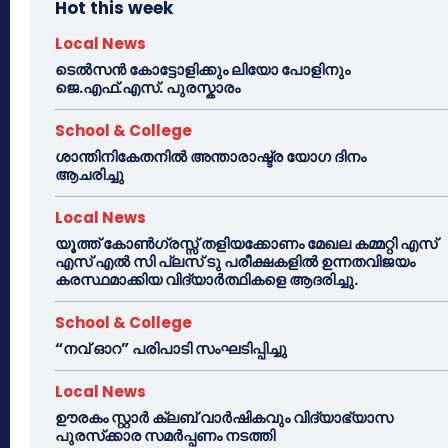
Hot this week
Local News
ടെൽസൻ കോട്ടോളിക്കും ലിയോ പോളിനും
ജെ.എഫ്.എസ്. പുരസ്കാരം
School & College
ശാന്തിനികേതനിൽ അന്താരാഷ്ട്ര യോഗ ദിനം
ആചരിച്ചു
Local News
യൂത്ത് കോൺഗ്രസ്സ് തളിയക്കോണം മേഖല കമ്മറ്റി എസ്
എസ് എൽ സി പ്ലസ് ടു പരീക്ഷകളിൽ ഉന്നതവിജയം
കരസ്ഥമാക്കിയ വിദ്യാർത്ഥികളെ ആദരിച്ചു.
School & College
“നവ് ഓറ” പരിപാടി സംഘടിപ്പിച്ചു
Local News
ഊരകം സ്റ്റാർ ക്ലബ് വാർഷികവും വിദ്യാഭ്യാസ
പുരസ്‌ക്കാര സമർപ്പണം നടത്തി