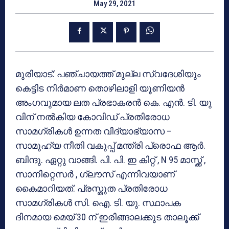
May 29, 2021
മുരിയാട്: പഞ്ചായത്ത് മുല്ല സ്വദേശിയും
കെട്ടിട നിർമാണ തൊഴിലാളി യൂണിയൻ
അംഗവുമായ ലത പ്രഭാകരൻ കെ. എൻ. ടി. യു
വിന് നൽകിയ കോവിഡ് പ്രതിരോധ
സാമഗ്രികൾ ഉന്നത വിദ്യാഭ്യാസ –
സാമൂഹ്യ നീതി വകുപ്പ് മന്ത്രി പ്രൊഫ ആർ.
ബിന്ദു. ഏറ്റു വാങ്ങി. പി. പി. ഇ കിറ്റ് , N 95 മാസ്ക്ക് ,
സാനിറ്റെസർ , ഗ്ലൗസ് എന്നിവയാണ്
കൈമാറിയത്. പ്രസ്തുത പ്രതിരോധ
സാമഗ്രികൾ സി. ഐ. ടി. യു. സ്ഥാപക
ദിനമായ മെയ് 30 ന് ഇരിങ്ങാലക്കുട താലൂക്ക്