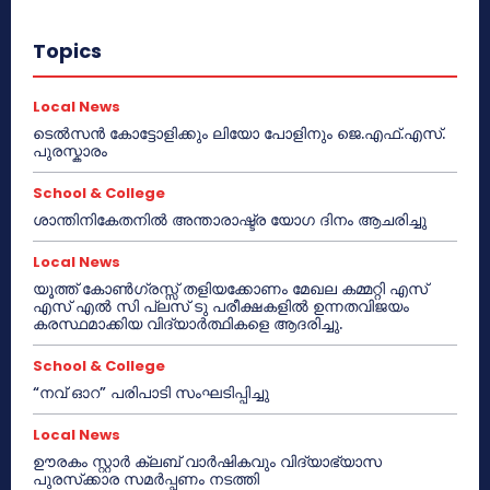
Topics
Local News
ടെൽസൻ കോട്ടോളിക്കും ലിയോ പോളിനും ജെ.എഫ്.എസ്.
പുരസ്കാരം
School & College
ശാന്തിനികേതനിൽ അന്താരാഷ്ട്ര യോഗ ദിനം ആചരിച്ചു
Local News
യൂത്ത് കോൺഗ്രസ്സ് തളിയക്കോണം മേഖല കമ്മറ്റി എസ്
എസ് എൽ സി പ്ലസ് ടു പരീക്ഷകളിൽ ഉന്നതവിജയം
കരസ്ഥമാക്കിയ വിദ്യാർത്ഥികളെ ആദരിച്ചു.
School & College
“നവ് ഓറ” പരിപാടി സംഘടിപ്പിച്ചു
Local News
ഊരകം സ്റ്റാർ ക്ലബ് വാർഷികവും വിദ്യാഭ്യാസ
പുരസ്‌ക്കാര സമർപ്പണം നടത്തി