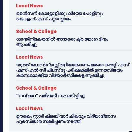
Local News
ടെൽസൻ കോട്ടോളിക്കും ലിയോ പോളിനും
ജെ.എഫ്.എസ്. പുരസ്കാരം
School & College
ശാന്തിനികേതനിൽ അന്താരാഷ്ട്ര യോഗ ദിനം
ആചരിച്ചു
Local News
യൂത്ത് കോൺഗ്രസ്സ് തളിയക്കോണം മേഖല കമ്മറ്റി എസ്
എസ് എൽ സി പ്ലസ് ടു പരീക്ഷകളിൽ ഉന്നതവിജയം
കരസ്ഥമാക്കിയ വിദ്യാർത്ഥികളെ ആദരിച്ചു.
School & College
“നവ് ഓറ” പരിപാടി സംഘടിപ്പിച്ചു
Local News
ഊരകം സ്റ്റാർ ക്ലബ് വാർഷികവും വിദ്യാഭ്യാസ
പുരസ്‌ക്കാര സമർപ്പണം നടത്തി