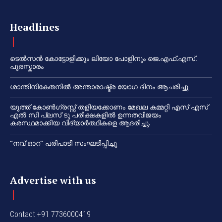
Headlines
ടെൽസൻ കോട്ടോളിക്കും ലിയോ പോളിനും ജെ.എഫ്.എസ്.
പുരസ്കാരം
ശാന്തിനികേതനിൽ അന്താരാഷ്ട്ര യോഗ ദിനം ആചരിച്ചു
യൂത്ത് കോൺഗ്രസ്സ് തളിയക്കോണം മേഖല കമ്മറ്റി എസ് എസ്
എൽ സി പ്ലസ് ടു പരീക്ഷകളിൽ ഉന്നതവിജയം
കരസ്ഥമാക്കിയ വിദ്യാർത്ഥികളെ ആദരിച്ചു.
“നവ് ഓറ” പരിപാടി സംഘടിപ്പിച്ചു
Advertise with us
Contact +91 7736000419