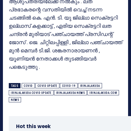
ആശുപത്രിയിലേക്ക് നൽകും . ലത
പ്രഭാകരന്റെ വസതിയിൽ വെച്ച് നടന്ന
ചടങ്ങിൽ കെ. എൻ. ടി. യു ജില്ലാ സെക്രട്ടറി
ഉല്ലാസ് കളക്കാട്ട് , ഏരിയ സെക്രട്ടറി ലത
ചന്ദ്രൻ മുരിയാട് പഞ്ചായത്ത് പ്രസിഡന്റ്
ജോസ് . ജെ. ചിറ്റിലപ്പിള്ളി , ജില്ലാ പഞ്ചായത്ത്
മുൻ മെമ്പർ ടി.ജി. ശങ്കരനാരായണൻ ,
യൂണിയൻ നേതാക്കൾ തുടങ്ങിയവർ
പങ്കെടുത്തു .
TAGS
COVID
COVID UPDATE
COVID-19
IRINJALAKUDA
IRINJALAKUDA COVID UPDATE
IRINJALAKUDA NEWS
IRINJALAKUDA.COM
NEWS
Hot this week