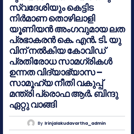
സ്വദേശിയും കെട്ടിട
നിർമാണ തൊഴിലാളി
യൂണിയൻ അംഗവുമായ ലത
പ്രഭാകരൻ കെ. എൻ. ടി. യു
വിന് നൽകിയ കോവിഡ്
പ്രതിരോധ സാമഗ്രികൾ
ഉന്നത വിദ്യാഭ്യാസ –
സാമൂഹ്യ നീതി വകുപ്പ്
മന്ത്രി പ്രൊഫ ആർ. ബിന്ദു
ഏറ്റു വാങ്ങി
By
Irinjalakudavartha_admin