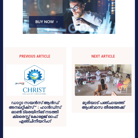
PREVIOUS ARTICLE
NEXT ARTICLE
ഡാറ്റാ സയൻസ് ആൻഡ്
മുരിയാട് പഞ്ചായത്ത്
അനലറ്റിക്സ് ” : ഹാൻഡ്‌സ്
ആശ്വാസ തീരത്തേക്ക്
ഓൺ ട്രെയിനിങ് നടത്തി
ക്രൈസ്റ്റ് കോളേജ് ഓഫ്
എഞ്ചിനീയറിംഗ്