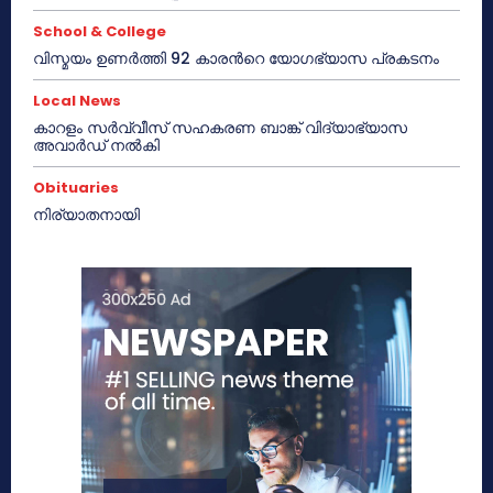
School & College
വിസ്മയം ഉണർത്തി 92 കാരൻറെ യോഗഭ്യാസ പ്രകടനം
Local News
കാറളം സർവ്വീസ് സഹകരണ ബാങ്ക് വിദ്യാഭ്യാസ
അവാർഡ് നൽകി
Obituaries
നിര്യാതനായി