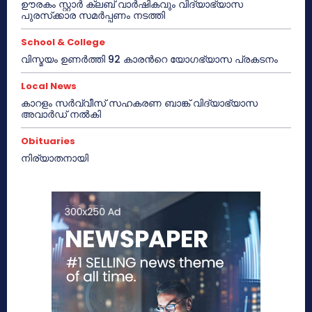
ഊരകം സ്റ്റാർ ക്ലബ് വാർഷികവും വിദ്യാഭ്യാസ
പുരസ്‌ക്കാര സമർപ്പണം നടത്തി
School & College
വിസ്മയം ഉണർത്തി 92 കാരൻറെ യോഗഭ്യാസ പ്രകടനം
Local News
കാറളം സർവ്വീസ് സഹകരണ ബാങ്ക് വിദ്യാഭ്യാസ
അവാർഡ് നൽകി
Obituaries
നിര്യാതനായി