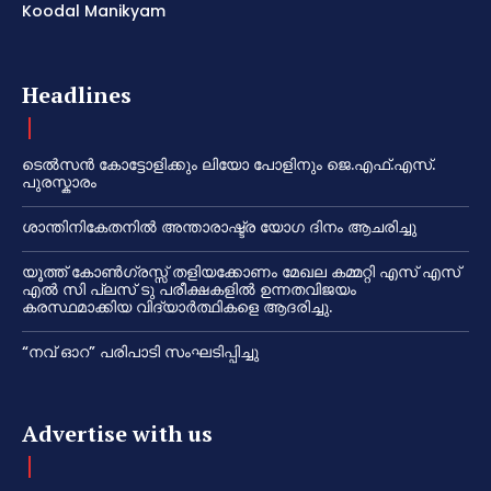
Koodal Manikyam
Headlines
ടെൽസൻ കോട്ടോളിക്കും ലിയോ പോളിനും ജെ.എഫ്.എസ്.
പുരസ്കാരം
ശാന്തിനികേതനിൽ അന്താരാഷ്ട്ര യോഗ ദിനം ആചരിച്ചു
യൂത്ത് കോൺഗ്രസ്സ് തളിയക്കോണം മേഖല കമ്മറ്റി എസ് എസ്
എൽ സി പ്ലസ് ടു പരീക്ഷകളിൽ ഉന്നതവിജയം
കരസ്ഥമാക്കിയ വിദ്യാർത്ഥികളെ ആദരിച്ചു.
“നവ് ഓറ” പരിപാടി സംഘടിപ്പിച്ചു
Advertise with us