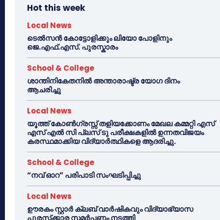
Hot this week
Local News
ടെൽസൻ കോട്ടോളിക്കും ലിയോ പോളിനും
ജെ.എഫ്.എസ്. പുരസ്കാരം
School & College
ശാന്തിനികേതനിൽ അന്താരാഷ്ട്ര യോഗ ദിനം
ആചരിച്ചു
Local News
യൂത്ത് കോൺഗ്രസ്സ് തളിയക്കോണം മേഖല കമ്മറ്റി എസ്
എസ് എൽ സി പ്ലസ് ടു പരീക്ഷകളിൽ ഉന്നതവിജയം
കരസ്ഥമാക്കിയ വിദ്യാർത്ഥികളെ ആദരിച്ചു.
School & College
“നവ് ഓറ” പരിപാടി സംഘടിപ്പിച്ചു
Local News
ഊരകം സ്റ്റാർ ക്ലബ് വാർഷികവും വിദ്യാഭ്യാസ
പുരസ്‌ക്കാര സമർപ്പണം നടത്തി