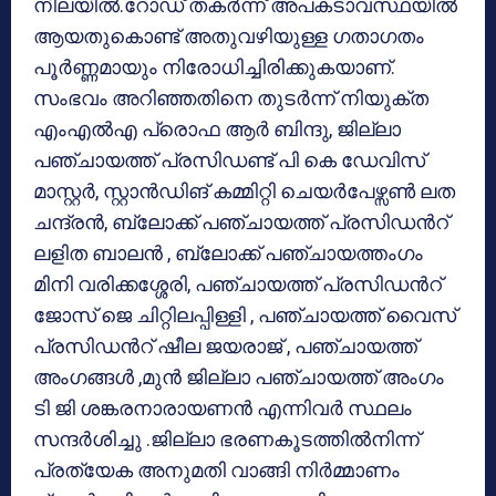
നിലയിൽ.റോഡ് തകർന്ന് അപകടാവസ്ഥയിൽ
ആയതുകൊണ്ട് അതുവഴിയുള്ള ഗതാഗതം
പൂർണ്ണമായും നിരോധിച്ചിരിക്കുകയാണ്.
സംഭവം അറിഞ്ഞതിനെ തുടർന്ന് നിയുക്ത
എംഎൽഎ പ്രൊഫ ആർ ബിന്ദു, ജില്ലാ
പഞ്ചായത്ത് പ്രസിഡണ്ട് പി കെ ഡേവിസ്
മാസ്റ്റർ, സ്റ്റാൻഡിങ് കമ്മിറ്റി ചെയർപേഴ്സൺ ലത
ചന്ദ്രൻ, ബ്ലോക്ക് പഞ്ചായത്ത് പ്രസിഡൻറ്
ലളിത ബാലൻ , ബ്ലോക്ക് പഞ്ചായത്തംഗം
മിനി വരിക്കശ്ശേരി, പഞ്ചായത്ത് പ്രസിഡൻറ്
ജോസ് ജെ ചിറ്റിലപ്പിള്ളി , പഞ്ചായത്ത് വൈസ്
പ്രസിഡൻറ് ഷീല ജയരാജ് , പഞ്ചായത്ത്
അംഗങ്ങൾ ,മുൻ ജില്ലാ പഞ്ചായത്ത് അംഗം
ടി ജി ശങ്കരനാരായണൻ എന്നിവർ സ്ഥലം
സന്ദർശിച്ചു .ജില്ലാ ഭരണകൂടത്തിൽനിന്ന്
പ്രത്യേക അനുമതി വാങ്ങി നിർമ്മാണം