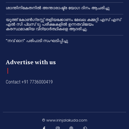
ശാന്തിനികേതനിൽ അന്താരാഷ്ട്ര യോഗ ദിനം ആചരിച്ചു
യൂത്ത് കോൺഗ്രസ്സ് തളിയക്കോണം മേഖല കമ്മറ്റി എസ് എസ്
എൽ സി പ്ലസ് ടു പരീക്ഷകളിൽ ഉന്നതവിജയം
കരസ്ഥമാക്കിയ വിദ്യാർത്ഥികളെ ആദരിച്ചു.
“നവ് ഓറ” പരിപാടി സംഘടിപ്പിച്ചു
Advertise with us
Contact +91 7736000419
© www.irinjalakuda.com