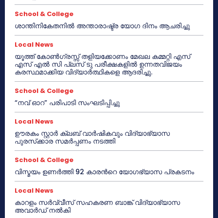
School & College
ശാന്തിനികേതനിൽ അന്താരാഷ്ട്ര യോഗ ദിനം ആചരിച്ചു
Local News
യൂത്ത് കോൺഗ്രസ്സ് തളിയക്കോണം മേഖല കമ്മറ്റി എസ്
എസ് എൽ സി പ്ലസ് ടു പരീക്ഷകളിൽ ഉന്നതവിജയം
കരസ്ഥമാക്കിയ വിദ്യാർത്ഥികളെ ആദരിച്ചു.
School & College
“നവ് ഓറ” പരിപാടി സംഘടിപ്പിച്ചു
Local News
ഊരകം സ്റ്റാർ ക്ലബ് വാർഷികവും വിദ്യാഭ്യാസ
പുരസ്‌ക്കാര സമർപ്പണം നടത്തി
School & College
വിസ്മയം ഉണർത്തി 92 കാരൻറെ യോഗഭ്യാസ പ്രകടനം
Local News
കാറളം സർവ്വീസ് സഹകരണ ബാങ്ക് വിദ്യാഭ്യാസ
അവാർഡ് നൽകി