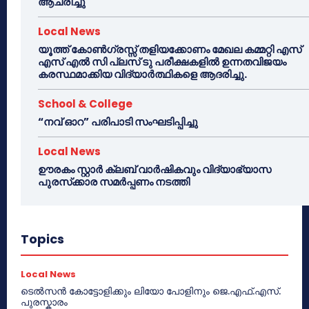
ആചരിച്ചു
Local News
യൂത്ത് കോൺഗ്രസ്സ് തളിയക്കോണം മേഖല കമ്മറ്റി എസ്
എസ് എൽ സി പ്ലസ് ടു പരീക്ഷകളിൽ ഉന്നതവിജയം
കരസ്ഥമാക്കിയ വിദ്യാർത്ഥികളെ ആദരിച്ചു.
School & College
“നവ് ഓറ” പരിപാടി സംഘടിപ്പിച്ചു
Local News
ഊരകം സ്റ്റാർ ക്ലബ് വാർഷികവും വിദ്യാഭ്യാസ
പുരസ്‌ക്കാര സമർപ്പണം നടത്തി
Topics
Local News
ടെൽസൻ കോട്ടോളിക്കും ലിയോ പോളിനും ജെ.എഫ്.എസ്.
പുരസ്കാരം