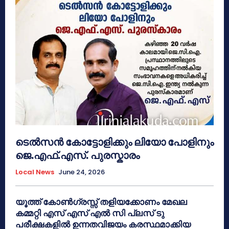
ടെൽസൻ കോട്ടോളിക്കും ലിയോ പോളിനും
ജെ.എഫ്.എസ്. പുരസ്കാരം
Local News
June 24, 2026
യൂത്ത് കോൺഗ്രസ്സ് തളിയക്കോണം മേഖല
കമ്മറ്റി എസ് എസ് എൽ സി പ്ലസ് ടു
പരീക്ഷകളിൽ ഉന്നതവിജയം കരസ്ഥമാക്കിയ