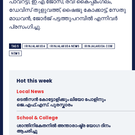
പാവറട്ടി, ഇ.എ.ജോസ്, രവി കൈപ്പമംഗലം,
ഡേവിസ് തുളുവത്ത്, ഷൈജു കോക്കാട്ട്, സേതു
മാധവൻ, ജോർജ് പട്ടത്തുപറമ്പിൽ എന്നിവർ
പ്രസംഗിച്ചു.
TAGS
IRINJALAKUDA
IRINJALAKUDA NEWS
IRINJALAKUDA.COM
NEWS
Hot this week
Local News
ടെൽസൻ കോട്ടോളിക്കും ലിയോ പോളിനും
ജെ.എഫ്.എസ്. പുരസ്കാരം
School & College
ശാന്തിനികേതനിൽ അന്താരാഷ്ട്ര യോഗ ദിനം
ആചരിച്ചു