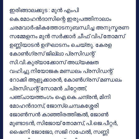
ഇരിങ്ങാലക്കുട : മുൻ എംപി
കെ.മോഹൻദാസിന്റെ ഇരുപത്തിനാലാം
ചരമവാർഷികത്തോടനുബന്ധിച്ച അനുസ്മരണ
സമ്മേളനം മുൻ സർക്കാർ ചീഫ് വിപ് തോമസ്
ഉണ്ണിയാടൻ ഉദ്ഘാടനം ചെയ്തു. കേരള
കോൺഗ്രസ് ജില്ലാ പ്രസിഡന്റ്
സി.വി.കുര്യാക്കോസ് അധ്യക്ഷത
വഹിച്ചു.നിയോജക മണ്ഡലം പ്രസിഡന്റ്
റോക്കി ആളൂക്കാരൻ, കോൺഗ്രസ് മണ്ഡലം
പ്രസിഡന്റ് സോമൻ ചിറ്റേത്ത്,
പഞ്ചായത്തംഗം ഐ.കെ.ചന്ദ്രൻ, മിനി
മോഹൻദാസ്, ജോസ്ചെമ്പകശ്ശേരി
ജോൺസൻ കാഞ്ഞിരത്തിങ്കൽ, ജോൺ
മുണ്ടാടൻ, സിജോയ് തോമസ്, പി.ജെ.പീറ്റർ,
ഷൈനി ജോജോ, സജി റാഫേൽ, സണ്ണി