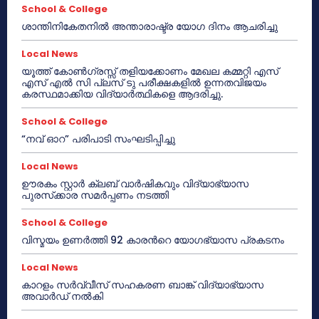
School & College
ശാന്തിനികേതനിൽ അന്താരാഷ്ട്ര യോഗ ദിനം ആചരിച്ചു
Local News
യൂത്ത് കോൺഗ്രസ്സ് തളിയക്കോണം മേഖല കമ്മറ്റി എസ്
എസ് എൽ സി പ്ലസ് ടു പരീക്ഷകളിൽ ഉന്നതവിജയം
കരസ്ഥമാക്കിയ വിദ്യാർത്ഥികളെ ആദരിച്ചു.
School & College
“നവ് ഓറ” പരിപാടി സംഘടിപ്പിച്ചു
Local News
ഊരകം സ്റ്റാർ ക്ലബ് വാർഷികവും വിദ്യാഭ്യാസ
പുരസ്‌ക്കാര സമർപ്പണം നടത്തി
School & College
വിസ്മയം ഉണർത്തി 92 കാരൻറെ യോഗഭ്യാസ പ്രകടനം
Local News
കാറളം സർവ്വീസ് സഹകരണ ബാങ്ക് വിദ്യാഭ്യാസ
അവാർഡ് നൽകി