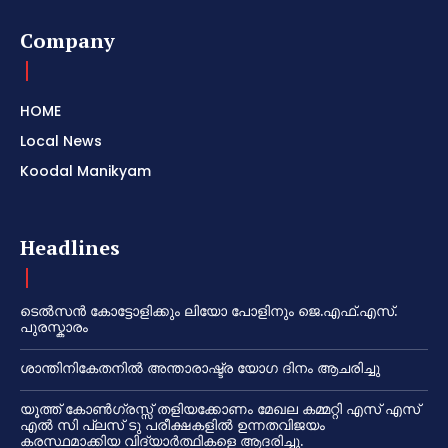
Company
HOME
Local News
Koodal Manikyam
Headlines
ടെൽസൻ കോട്ടോളിക്കും ലിയോ പോളിനും ജെ.എഫ്.എസ്.
പുരസ്കാരം
ശാന്തിനികേതനിൽ അന്താരാഷ്ട്ര യോഗ ദിനം ആചരിച്ചു
യൂത്ത് കോൺഗ്രസ്സ് തളിയക്കോണം മേഖല കമ്മറ്റി എസ് എസ്
എൽ സി പ്ലസ് ടു പരീക്ഷകളിൽ ഉന്നതവിജയം
കരസ്ഥമാക്കിയ വിദ്യാർത്ഥികളെ ആദരിച്ചു.