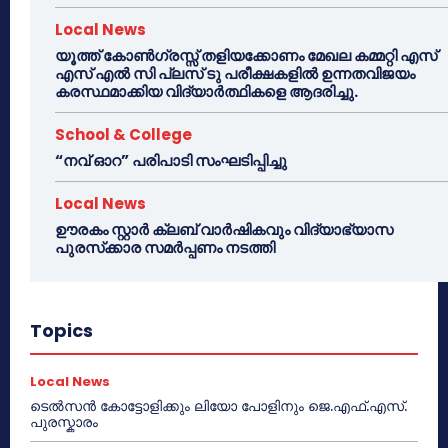
Local News
യൂത്ത് കോൺഗ്രസ്സ് തളിയക്കോണം മേഖല കമ്മറ്റി എസ്
എസ് എൽ സി പ്ലസ് ടു പരീക്ഷകളിൽ ഉന്നതവിജയം
കരസ്ഥമാക്കിയ വിദ്യാർത്ഥികളെ ആദരിച്ചു.
School & College
“നവ് ഓറ” പരിപാടി സംഘടിപ്പിച്ചു
Local News
ഊരകം സ്റ്റാർ ക്ലബ് വാർഷികവും വിദ്യാഭ്യാസ
പുരസ്‌ക്കാര സമർപ്പണം നടത്തി
Topics
Local News
ടെൽസൻ കോട്ടോളിക്കും ലിയോ പോളിനും ജെ.എഫ്.എസ്.
പുരസ്കാരം