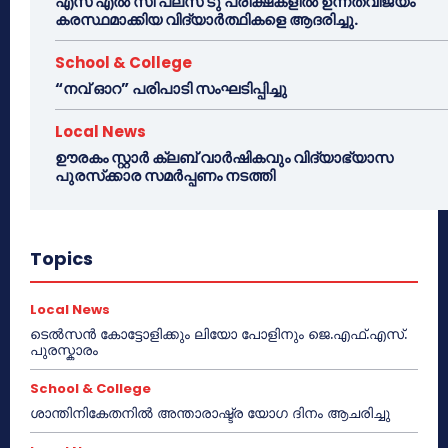
എസ് എൽ സി പ്ലസ് ടു പരീക്ഷകളിൽ ഉന്നതവിജയം
കരസ്ഥമാക്കിയ വിദ്യാർത്ഥികളെ ആദരിച്ചു.
School & College
“നവ് ഓറ” പരിപാടി സംഘടിപ്പിച്ചു
Local News
ഊരകം സ്റ്റാർ ക്ലബ് വാർഷികവും വിദ്യാഭ്യാസ
പുരസ്‌ക്കാര സമർപ്പണം നടത്തി
Topics
Local News
ടെൽസൻ കോട്ടോളിക്കും ലിയോ പോളിനും ജെ.എഫ്.എസ്.
പുരസ്കാരം
School & College
ശാന്തിനികേതനിൽ അന്താരാഷ്ട്ര യോഗ ദിനം ആചരിച്ചു