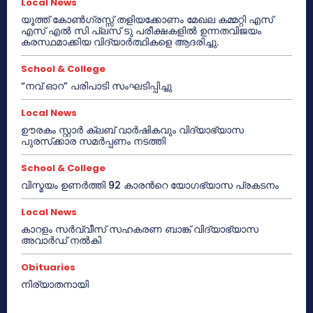
Local News
യൂത്ത് കോൺഗ്രസ്സ് തളിയക്കോണം മേഖല കമ്മറ്റി എസ്
എസ് എൽ സി പ്ലസ് ടു പരീക്ഷകളിൽ ഉന്നതവിജയം
കരസ്ഥമാക്കിയ വിദ്യാർത്ഥികളെ ആദരിച്ചു.
School & College
“നവ് ഓറ” പരിപാടി സംഘടിപ്പിച്ചു
Local News
ഊരകം സ്റ്റാർ ക്ലബ് വാർഷികവും വിദ്യാഭ്യാസ
പുരസ്‌ക്കാര സമർപ്പണം നടത്തി
School & College
വിസ്മയം ഉണർത്തി 92 കാരൻറെ യോഗഭ്യാസ പ്രകടനം
Local News
കാറളം സർവ്വീസ് സഹകരണ ബാങ്ക് വിദ്യാഭ്യാസ
അവാർഡ് നൽകി
Obituaries
നിര്യാതനായി