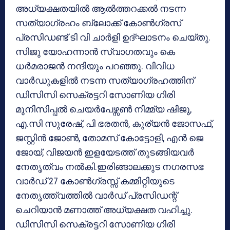
അധ്യക്ഷതയിൽ ആൽത്തറക്കൽ നടന്ന
സത്യാഗ്രഹം ബ്ലോക്ക് കോൺഗ്രസ്
പ്രസിഡണ്ട് ടി വി ചാർളി ഉദ്ഘാടനം ചെയ്തു.
സിജു യോഹന്നാൻ സ്വാഗതവും കെ
ധർമരാജൻ നന്ദിയും പറഞ്ഞു. വിവിധ
വാർഡുകളിൽ നടന്ന സത്യാഗ്രഹത്തിന്
ഡിസിസി സെക്രട്ടറി സോണിയ ഗിരി
മുനിസിപ്പൽ ചെയർപേഴ്സൺ നിമ്മ്യ ഷിജു,
എ.സി സുരേഷ്, പി ഭരതൻ, കുര്യൻ ജോസഫ്,
ജസ്റ്റിൻ ജോൺ, തോമസ് കോട്ടോളി, എൻ ജെ
ജോയ്, വിജയൻ ഇളയേടത്ത് തുടങ്ങിയവർ
നേതൃത്വം നൽകി.ഇരിങ്ങാലക്കുട നഗരസഭ
വാർഡ് 27 കോൺഗ്രസ്സ് കമ്മിറ്റിയുടെ
നേതൃത്ത്വത്തിൽ വാർഡ് പ്രസിഡന്റ്‌
ചെറിയാൻ മണാത്ത് അധ്യക്ഷത വഹിച്ചു.
ഡിസിസി സെക്രട്ടറി സോണിയ ഗിരി