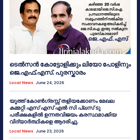
ടെൽസൻ കോട്ടോളിക്കും ലിയോ പോളിനും
ജെ.എഫ്.എസ്. പുരസ്കാരം
Local News
June 24, 2026
യൂത്ത് കോൺഗ്രസ്സ് തളിയക്കോണം മേഖല
കമ്മറ്റി എസ് എസ് എൽ സി പ്ലസ് ടു
പരീക്ഷകളിൽ ഉന്നതവിജയം കരസ്ഥമാക്കിയ
വിദ്യാർത്ഥികളെ ആദരിച്ചു.
Local News
June 23, 2026