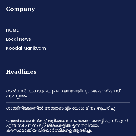
Company
HOME
Local News
Koodal Manikyam
Headlines
ടെൽസൻ കോട്ടോളിക്കും ലിയോ പോളിനും ജെ.എഫ്.എസ്.
പുരസ്കാരം
ശാന്തിനികേതനിൽ അന്താരാഷ്ട്ര യോഗ ദിനം ആചരിച്ചു
യൂത്ത് കോൺഗ്രസ്സ് തളിയക്കോണം മേഖല കമ്മറ്റി എസ് എസ്
എൽ സി പ്ലസ് ടു പരീക്ഷകളിൽ ഉന്നതവിജയം
കരസ്ഥമാക്കിയ വിദ്യാർത്ഥികളെ ആദരിച്ചു.