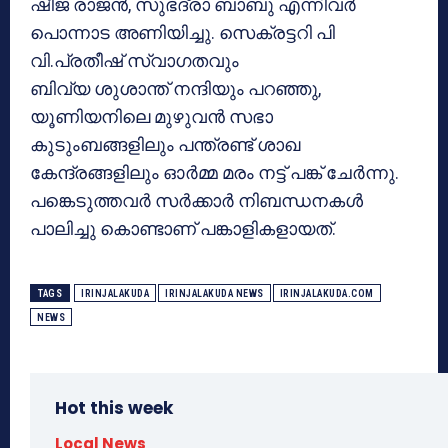
ഷീജ രാജൻ, സുഭദ്രാ ബാബു എന്നിവർ
പൊന്നാട അണിയിച്ചു. സെക്രട്ടറി പി
വി.പ്രതീഷ് സ്വാഗതവും
ബിവ്യ ശുശാന്ത് നന്ദിയും പറഞ്ഞു,
യൂണിയനിലെ മുഴുവൻ സഭാ
കുടുംബങ്ങളിലും പന്ത്രണ്ട് ശാഖ
കേന്ദ്രങ്ങളിലും ഓർമ്മ മരം നട്ട്‌ പങ്ക് ചേർന്നു.
പങ്കെടുത്തവർ സർക്കാർ നിബന്ധനകൾ
പാലിച്ചു കൊണ്ടാണ് പങ്കാളികളായത്.
TAGS
IRINJALAKUDA
IRINJALAKUDA NEWS
IRINJALAKUDA.COM
NEWS
Hot this week
Local News