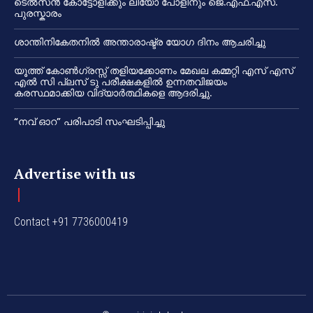
ടെൽസൻ കോട്ടോളിക്കും ലിയോ പോളിനും ജെ.എഫ്.എസ്.
പുരസ്കാരം
ശാന്തിനികേതനിൽ അന്താരാഷ്ട്ര യോഗ ദിനം ആചരിച്ചു
യൂത്ത് കോൺഗ്രസ്സ് തളിയക്കോണം മേഖല കമ്മറ്റി എസ് എസ്
എൽ സി പ്ലസ് ടു പരീക്ഷകളിൽ ഉന്നതവിജയം
കരസ്ഥമാക്കിയ വിദ്യാർത്ഥികളെ ആദരിച്ചു.
“നവ് ഓറ” പരിപാടി സംഘടിപ്പിച്ചു
Advertise with us
Contact +91 7736000419