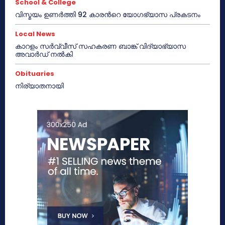
School & College
വിസ്മയം ഉണർത്തി 92 കാരൻറെ യോഗഭ്യാസ പ്രകടനം
Local News
കാറളം സർവ്വീസ് സഹകരണ ബാങ്ക് വിദ്യാഭ്യാസ
അവാർഡ് നൽകി
Obituaries
നിര്യാതനായി