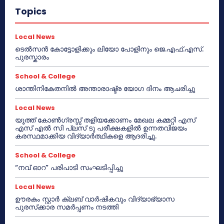
Topics
Local News
ടെൽസൻ കോട്ടോളിക്കും ലിയോ പോളിനും ജെ.എഫ്.എസ്.
പുരസ്കാരം
School & College
ശാന്തിനികേതനിൽ അന്താരാഷ്ട്ര യോഗ ദിനം ആചരിച്ചു
Local News
യൂത്ത് കോൺഗ്രസ്സ് തളിയക്കോണം മേഖല കമ്മറ്റി എസ്
എസ് എൽ സി പ്ലസ് ടു പരീക്ഷകളിൽ ഉന്നതവിജയം
കരസ്ഥമാക്കിയ വിദ്യാർത്ഥികളെ ആദരിച്ചു.
School & College
“നവ് ഓറ” പരിപാടി സംഘടിപ്പിച്ചു
Local News
ഊരകം സ്റ്റാർ ക്ലബ് വാർഷികവും വിദ്യാഭ്യാസ
പുരസ്‌ക്കാര സമർപ്പണം നടത്തി