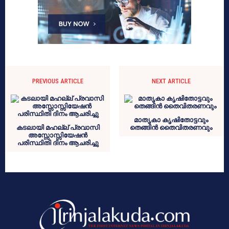
PREVIOUS ARTICLE
NEXT ARTICLE
മാതൃകാ കൃഷിതോട്ടവും
കടലായി മഹല്ല് പ്രവാസി
തെങ്ങിന്‍ തെെവിതരണവും
അസ്സോസ്സിയേഷൻ
പരിസ്ഥിതി ദിനം ആചരിച്ചു