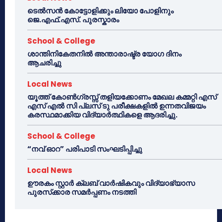
ടെൽസൻ കോട്ടോളിക്കും ലിയോ പോളിനും
ജെ.എഫ്.എസ്. പുരസ്കാരം
School & College
ശാന്തിനികേതനിൽ അന്താരാഷ്ട്ര യോഗ ദിനം
ആചരിച്ചു
Local News
യൂത്ത് കോൺഗ്രസ്സ് തളിയക്കോണം മേഖല കമ്മറ്റി എസ്
എസ് എൽ സി പ്ലസ് ടു പരീക്ഷകളിൽ ഉന്നതവിജയം
കരസ്ഥമാക്കിയ വിദ്യാർത്ഥികളെ ആദരിച്ചു.
School & College
“നവ് ഓറ” പരിപാടി സംഘടിപ്പിച്ചു
Local News
ഊരകം സ്റ്റാർ ക്ലബ് വാർഷികവും വിദ്യാഭ്യാസ
പുരസ്‌ക്കാര സമർപ്പണം നടത്തി