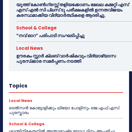
യൂത്ത് കോൺഗ്രസ്സ് തളിയക്കോണം മേഖല കമ്മറ്റി എസ്
എസ് എൽ സി പ്ലസ് ടു പരീക്ഷകളിൽ ഉന്നതവിജയം
കരസ്ഥമാക്കിയ വിദ്യാർത്ഥികളെ ആദരിച്ചു.
School & College
“നവ് ഓറ” പരിപാടി സംഘടിപ്പിച്ചു
Local News
ഊരകം സ്റ്റാർ ക്ലബ് വാർഷികവും വിദ്യാഭ്യാസ
പുരസ്‌ക്കാര സമർപ്പണം നടത്തി
Topics
Local News
ടെൽസൻ കോട്ടോളിക്കും ലിയോ പോളിനും ജെ.എഫ്.എസ്.
പുരസ്കാരം
School & College
ശാന്തിനികേതനിൽ അന്താരാഷ്ട്ര യോഗ ദിനം ആചരിച്ചു