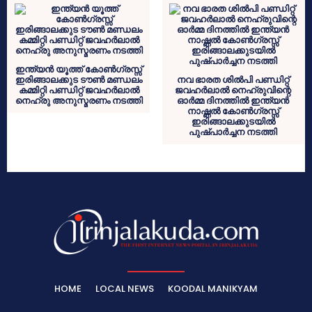
ഇന്ത്യൻ യൂത്ത് കോൺഗ്രസ്സ്
ഇരിങ്ങാലക്കുട ടൗൺ മണ്ഡലം
നവ ഭാരത ശിൽപി പണ്ഡിറ്റ്
കമ്മിറ്റി പണ്ഡിറ്റ് ജവഹർലാൽ
ജവഹർലാൽ നെഹ്രുവിന്റെ
നെഹ്രു അനുസ്മരണം നടത്തി
ഓർമ്മ ദിനത്തിൽ ഇന്ത്യൻ
നാഷ്ണൽ കോൺഗ്രസ്സ്
ഇരിങ്ങാലക്കുടയിൽ
പുഷ്‌പാർച്ചന നടത്തി
HOME
LOCAL NEWS
KOODAL MANIKYAM