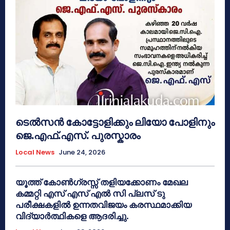
ടെൽസൻ കോട്ടോളിക്കും ലിയോ പോളിനും
ജെ.എഫ്.എസ്. പുരസ്കാരം
Local News
June 24, 2026
യൂത്ത് കോൺഗ്രസ്സ് തളിയക്കോണം മേഖല
കമ്മറ്റി എസ് എസ് എൽ സി പ്ലസ് ടു
പരീക്ഷകളിൽ ഉന്നതവിജയം കരസ്ഥമാക്കിയ
വിദ്യാർത്ഥികളെ ആദരിച്ചു.