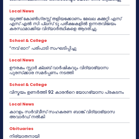
Local News
യൂത്ത് കോൺഗ്രസ്സ് തളിയക്കോണം മേഖല കമ്മറ്റി എസ്
എസ് എൽ സി പ്ലസ് ടു പരീക്ഷകളിൽ ഉന്നതവിജയം
കരസ്ഥമാക്കിയ വിദ്യാർത്ഥികളെ ആദരിച്ചു.
School & College
“നവ് ഓറ” പരിപാടി സംഘടിപ്പിച്ചു
Local News
ഊരകം സ്റ്റാർ ക്ലബ് വാർഷികവും വിദ്യാഭ്യാസ
പുരസ്‌ക്കാര സമർപ്പണം നടത്തി
School & College
വിസ്മയം ഉണർത്തി 92 കാരൻറെ യോഗഭ്യാസ പ്രകടനം
Local News
കാറളം സർവ്വീസ് സഹകരണ ബാങ്ക് വിദ്യാഭ്യാസ
അവാർഡ് നൽകി
Obituaries
നിര്യാതനായി