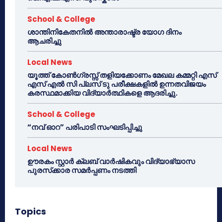
School & College
ശാന്തിനികേതനിൽ അന്താരാഷ്ട്ര യോഗ ദിനം
ആചരിച്ചു
Local News
യൂത്ത് കോൺഗ്രസ്സ് തളിയക്കോണം മേഖല കമ്മറ്റി എസ്
എസ് എൽ സി പ്ലസ് ടു പരീക്ഷകളിൽ ഉന്നതവിജയം
കരസ്ഥമാക്കിയ വിദ്യാർത്ഥികളെ ആദരിച്ചു.
School & College
“നവ് ഓറ” പരിപാടി സംഘടിപ്പിച്ചു
Local News
ഊരകം സ്റ്റാർ ക്ലബ് വാർഷികവും വിദ്യാഭ്യാസ
പുരസ്‌ക്കാര സമർപ്പണം നടത്തി
Topics