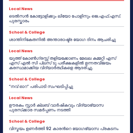
Local News
ടെൽസൻ കോട്ടോളിക്കും ലിയോ പോളിനും ജെ.എഫ്.എസ്.
പുരസ്കാരം
School & College
ശാന്തിനികേതനിൽ അന്താരാഷ്ട്ര യോഗ ദിനം ആചരിച്ചു
Local News
യൂത്ത് കോൺഗ്രസ്സ് തളിയക്കോണം മേഖല കമ്മറ്റി എസ്
എസ് എൽ സി പ്ലസ് ടു പരീക്ഷകളിൽ ഉന്നതവിജയം
കരസ്ഥമാക്കിയ വിദ്യാർത്ഥികളെ ആദരിച്ചു.
School & College
“നവ് ഓറ” പരിപാടി സംഘടിപ്പിച്ചു
Local News
ഊരകം സ്റ്റാർ ക്ലബ് വാർഷികവും വിദ്യാഭ്യാസ
പുരസ്‌ക്കാര സമർപ്പണം നടത്തി
School & College
വിസ്മയം ഉണർത്തി 92 കാരൻറെ യോഗഭ്യാസ പ്രകടനം