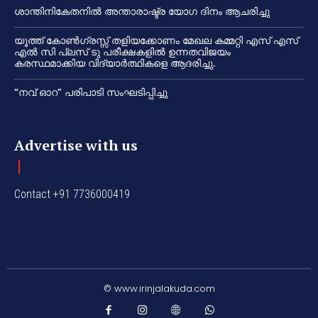
ശാന്തിനികേതനിൽ അന്താരാഷ്ട്ര യോഗ ദിനം ആചരിച്ചു
യൂത്ത് കോൺഗ്രസ്സ് തളിയക്കോണം മേഖല കമ്മറ്റി എസ് എസ്
എൽ സി പ്ലസ് ടു പരീക്ഷകളിൽ ഉന്നതവിജയം
കരസ്ഥമാക്കിയ വിദ്യാർത്ഥികളെ ആദരിച്ചു.
“നവ് ഓറ” പരിപാടി സംഘടിപ്പിച്ചു
Advertise with us
Contact +91 7736000419
© www.irinjalakuda.com