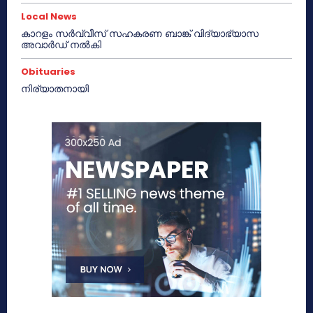
Local News
കാറളം സർവ്വീസ് സഹകരണ ബാങ്ക് വിദ്യാഭ്യാസ
അവാർഡ് നൽകി
Obituaries
നിര്യാതനായി