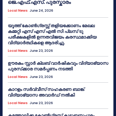
ജെ.എഫ്.എസ്. പുരസ്കാരം
Local News
June 24, 2026
യൂത്ത് കോൺഗ്രസ്സ് തളിയക്കോണം മേഖല
കമ്മറ്റി എസ് എസ് എൽ സി പ്ലസ് ടു
പരീക്ഷകളിൽ ഉന്നതവിജയം കരസ്ഥമാക്കിയ
വിദ്യാർത്ഥികളെ ആദരിച്ചു.
Local News
June 23, 2026
ഊരകം സ്റ്റാർ ക്ലബ് വാർഷികവും വിദ്യാഭ്യാസ
പുരസ്‌ക്കാര സമർപ്പണം നടത്തി
Local News
June 23, 2026
കാറളം സർവ്വീസ് സഹകരണ ബാങ്ക്
വിദ്യാഭ്യാസ അവാർഡ് നൽകി
Local News
June 23, 2026
കത്തോലിക്ക കോൺഗ്രസ് കുടുബസംഗമം