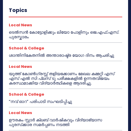
Topics
Local News
ടെൽസൻ കോട്ടോളിക്കും ലിയോ പോളിനും ജെ.എഫ്.എസ്.
പുരസ്കാരം
School & College
ശാന്തിനികേതനിൽ അന്താരാഷ്ട്ര യോഗ ദിനം ആചരിച്ചു
Local News
യൂത്ത് കോൺഗ്രസ്സ് തളിയക്കോണം മേഖല കമ്മറ്റി എസ്
എസ് എൽ സി പ്ലസ് ടു പരീക്ഷകളിൽ ഉന്നതവിജയം
കരസ്ഥമാക്കിയ വിദ്യാർത്ഥികളെ ആദരിച്ചു.
School & College
“നവ് ഓറ” പരിപാടി സംഘടിപ്പിച്ചു
Local News
ഊരകം സ്റ്റാർ ക്ലബ് വാർഷികവും വിദ്യാഭ്യാസ
പുരസ്‌ക്കാര സമർപ്പണം നടത്തി