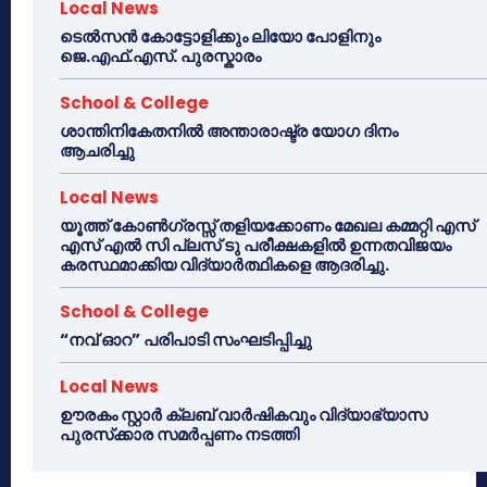
Local News
ടെൽസൻ കോട്ടോളിക്കും ലിയോ പോളിനും
ജെ.എഫ്.എസ്. പുരസ്കാരം
School & College
ശാന്തിനികേതനിൽ അന്താരാഷ്ട്ര യോഗ ദിനം
ആചരിച്ചു
Local News
യൂത്ത് കോൺഗ്രസ്സ് തളിയക്കോണം മേഖല കമ്മറ്റി എസ്
എസ് എൽ സി പ്ലസ് ടു പരീക്ഷകളിൽ ഉന്നതവിജയം
കരസ്ഥമാക്കിയ വിദ്യാർത്ഥികളെ ആദരിച്ചു.
School & College
“നവ് ഓറ” പരിപാടി സംഘടിപ്പിച്ചു
Local News
ഊരകം സ്റ്റാർ ക്ലബ് വാർഷികവും വിദ്യാഭ്യാസ
പുരസ്‌ക്കാര സമർപ്പണം നടത്തി