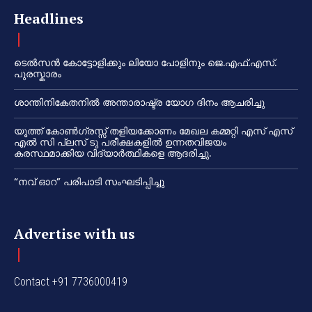
Headlines
ടെൽസൻ കോട്ടോളിക്കും ലിയോ പോളിനും ജെ.എഫ്.എസ്.
പുരസ്കാരം
ശാന്തിനികേതനിൽ അന്താരാഷ്ട്ര യോഗ ദിനം ആചരിച്ചു
യൂത്ത് കോൺഗ്രസ്സ് തളിയക്കോണം മേഖല കമ്മറ്റി എസ് എസ്
എൽ സി പ്ലസ് ടു പരീക്ഷകളിൽ ഉന്നതവിജയം
കരസ്ഥമാക്കിയ വിദ്യാർത്ഥികളെ ആദരിച്ചു.
“നവ് ഓറ” പരിപാടി സംഘടിപ്പിച്ചു
Advertise with us
Contact +91 7736000419