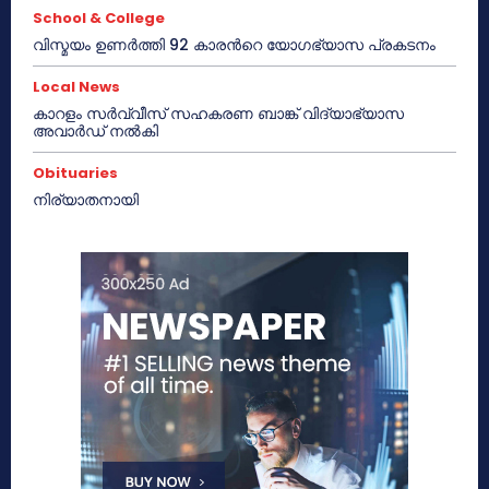
School & College
വിസ്മയം ഉണർത്തി 92 കാരൻറെ യോഗഭ്യാസ പ്രകടനം
Local News
കാറളം സർവ്വീസ് സഹകരണ ബാങ്ക് വിദ്യാഭ്യാസ
അവാർഡ് നൽകി
Obituaries
നിര്യാതനായി