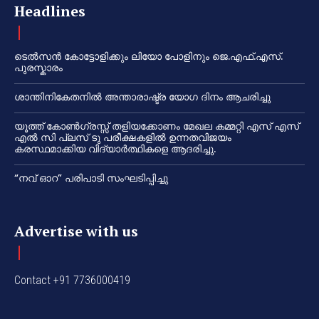
Headlines
ടെൽസൻ കോട്ടോളിക്കും ലിയോ പോളിനും ജെ.എഫ്.എസ്.
പുരസ്കാരം
ശാന്തിനികേതനിൽ അന്താരാഷ്ട്ര യോഗ ദിനം ആചരിച്ചു
യൂത്ത് കോൺഗ്രസ്സ് തളിയക്കോണം മേഖല കമ്മറ്റി എസ് എസ്
എൽ സി പ്ലസ് ടു പരീക്ഷകളിൽ ഉന്നതവിജയം
കരസ്ഥമാക്കിയ വിദ്യാർത്ഥികളെ ആദരിച്ചു.
“നവ് ഓറ” പരിപാടി സംഘടിപ്പിച്ചു
Advertise with us
Contact +91 7736000419