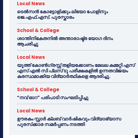
Local News
ടെൽസൻ കോട്ടോളിക്കും ലിയോ പോളിനും
ജെ.എഫ്.എസ്. പുരസ്കാരം
School & College
ശാന്തിനികേതനിൽ അന്താരാഷ്ട്ര യോഗ ദിനം
ആചരിച്ചു
Local News
യൂത്ത് കോൺഗ്രസ്സ് തളിയക്കോണം മേഖല കമ്മറ്റി എസ്
എസ് എൽ സി പ്ലസ് ടു പരീക്ഷകളിൽ ഉന്നതവിജയം
കരസ്ഥമാക്കിയ വിദ്യാർത്ഥികളെ ആദരിച്ചു.
School & College
“നവ് ഓറ” പരിപാടി സംഘടിപ്പിച്ചു
Local News
ഊരകം സ്റ്റാർ ക്ലബ് വാർഷികവും വിദ്യാഭ്യാസ
പുരസ്‌ക്കാര സമർപ്പണം നടത്തി