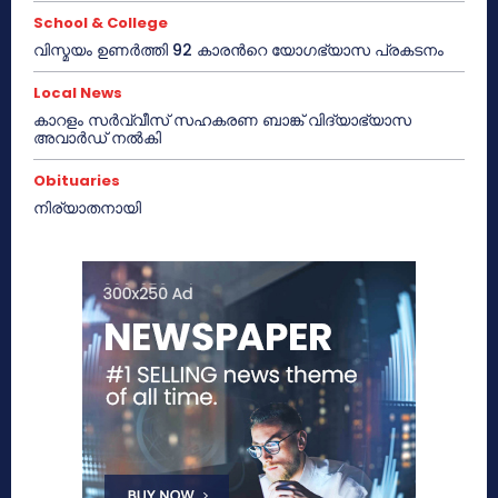
School & College
വിസ്മയം ഉണർത്തി 92 കാരൻറെ യോഗഭ്യാസ പ്രകടനം
Local News
കാറളം സർവ്വീസ് സഹകരണ ബാങ്ക് വിദ്യാഭ്യാസ
അവാർഡ് നൽകി
Obituaries
നിര്യാതനായി