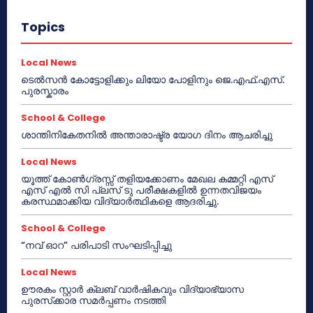
Topics
Local News
ടെൽസൻ കോട്ടോളിക്കും ലിയോ പോളിനും ജെ.എഫ്.എസ്.
പുരസ്കാരം
School & College
ശാന്തിനികേതനിൽ അന്താരാഷ്ട്ര യോഗ ദിനം ആചരിച്ചു
Local News
യൂത്ത് കോൺഗ്രസ്സ് തളിയക്കോണം മേഖല കമ്മറ്റി എസ്
എസ് എൽ സി പ്ലസ് ടു പരീക്ഷകളിൽ ഉന്നതവിജയം
കരസ്ഥമാക്കിയ വിദ്യാർത്ഥികളെ ആദരിച്ചു.
School & College
“നവ് ഓറ” പരിപാടി സംഘടിപ്പിച്ചു
Local News
ഊരകം സ്റ്റാർ ക്ലബ് വാർഷികവും വിദ്യാഭ്യാസ
പുരസ്‌ക്കാര സമർപ്പണം നടത്തി