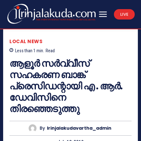
LIVE
LOCAL NEWS
Less than 1
min.
Read
ആളൂര്‍ സര്‍വ്വീസ്
സഹകരണ ബാങ്ക്
പ്രെസിഡന്റായി എ . ആര്‍.
ഡേവിസിനെ
തിരഞ്ഞെടുത്തു
By
Irinjalakudavartha_admin