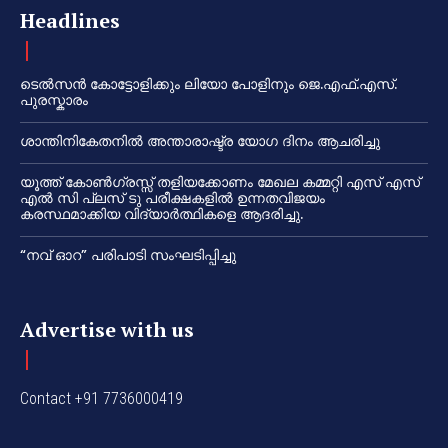
Headlines
ടെൽസൻ കോട്ടോളിക്കും ലിയോ പോളിനും ജെ.എഫ്.എസ്.
പുരസ്കാരം
ശാന്തിനികേതനിൽ അന്താരാഷ്ട്ര യോഗ ദിനം ആചരിച്ചു
യൂത്ത് കോൺഗ്രസ്സ് തളിയക്കോണം മേഖല കമ്മറ്റി എസ് എസ്
എൽ സി പ്ലസ് ടു പരീക്ഷകളിൽ ഉന്നതവിജയം
കരസ്ഥമാക്കിയ വിദ്യാർത്ഥികളെ ആദരിച്ചു.
“നവ് ഓറ” പരിപാടി സംഘടിപ്പിച്ചു
Advertise with us
Contact +91 7736000419