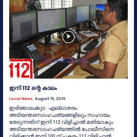
ഇനി 112 ന്റെ കാലം
Local News
August 15, 2019
ഇരിങ്ങാലക്കുട : എല്ലാതരം
അടിയന്തരസാഹചര്യങ്ങളിലും സഹായം
തേടുന്നതിന് ഇനി 112 വിളിച്ചാല്‍ മതിയാകും.
അടിയന്തരസാഹചര്യത്തില്‍ പോലീസിനെ
വിളിക്കാന്‍ ഇനി 100 ന് പകരം 112 വിളിച്ചാല്‍...