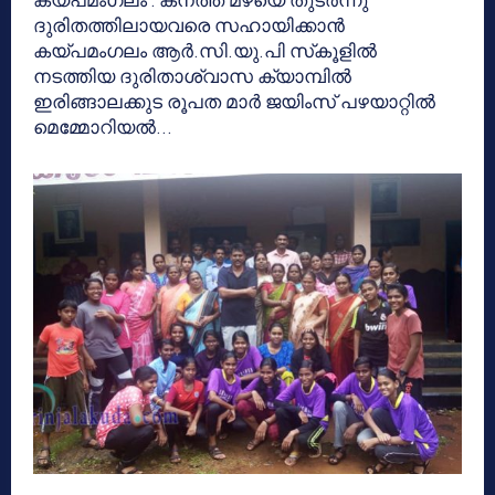
കയ്പമംഗലം : കനത്ത മഴയെ തുടര്‍ന്നു
ദുരിതത്തിലായവരെ സഹായിക്കാന്‍
കയ്പമംഗലം ആര്‍.സി.യു.പി സ്‌കൂളില്‍
നടത്തിയ ദുരിതാശ്വാസ ക്യാമ്പില്‍
ഇരിങ്ങാലക്കുട രൂപത മാര്‍ ജയിംസ് പഴയാറ്റില്‍
മെമ്മോറിയല്‍...