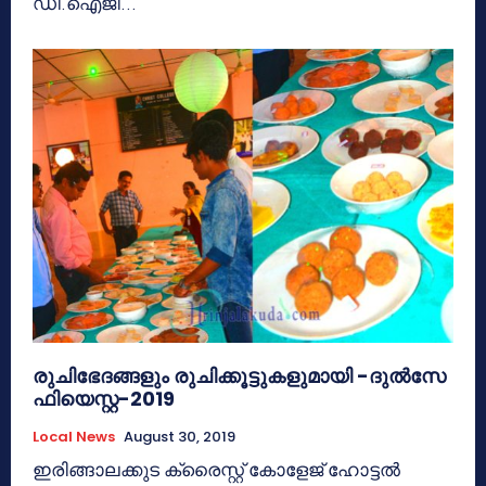
ഡി.ഐജി...
രുചിഭേദങ്ങളും രുചിക്കൂട്ടുകളുമായി -ദുല്‍സേ
ഫിയെസ്റ്റ-2019
Local News
August 30, 2019
ഇരിങ്ങാലക്കുട ക്രൈസ്റ്റ് കോളേജ് ഹോട്ടല്‍