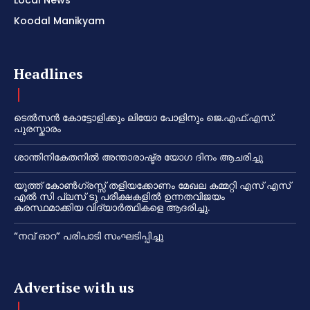
Local News
Koodal Manikyam
Headlines
ടെൽസൻ കോട്ടോളിക്കും ലിയോ പോളിനും ജെ.എഫ്.എസ്.
പുരസ്കാരം
ശാന്തിനികേതനിൽ അന്താരാഷ്ട്ര യോഗ ദിനം ആചരിച്ചു
യൂത്ത് കോൺഗ്രസ്സ് തളിയക്കോണം മേഖല കമ്മറ്റി എസ് എസ്
എൽ സി പ്ലസ് ടു പരീക്ഷകളിൽ ഉന്നതവിജയം
കരസ്ഥമാക്കിയ വിദ്യാർത്ഥികളെ ആദരിച്ചു.
“നവ് ഓറ” പരിപാടി സംഘടിപ്പിച്ചു
Advertise with us