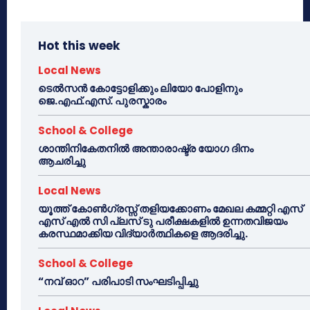
Hot this week
Local News
ടെൽസൻ കോട്ടോളിക്കും ലിയോ പോളിനും
ജെ.എഫ്.എസ്. പുരസ്കാരം
School & College
ശാന്തിനികേതനിൽ അന്താരാഷ്ട്ര യോഗ ദിനം
ആചരിച്ചു
Local News
യൂത്ത് കോൺഗ്രസ്സ് തളിയക്കോണം മേഖല കമ്മറ്റി എസ്
എസ് എൽ സി പ്ലസ് ടു പരീക്ഷകളിൽ ഉന്നതവിജയം
കരസ്ഥമാക്കിയ വിദ്യാർത്ഥികളെ ആദരിച്ചു.
School & College
“നവ് ഓറ” പരിപാടി സംഘടിപ്പിച്ചു