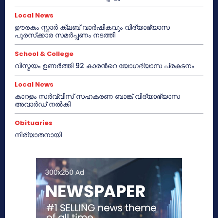
Local News
ഊരകം സ്റ്റാർ ക്ലബ് വാർഷികവും വിദ്യാഭ്യാസ
പുരസ്‌ക്കാര സമർപ്പണം നടത്തി
School & College
വിസ്മയം ഉണർത്തി 92 കാരൻറെ യോഗഭ്യാസ പ്രകടനം
Local News
കാറളം സർവ്വീസ് സഹകരണ ബാങ്ക് വിദ്യാഭ്യാസ
അവാർഡ് നൽകി
Obituaries
നിര്യാതനായി