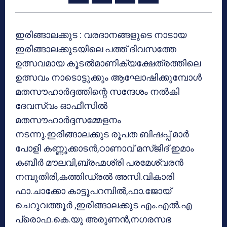
ഇരിങ്ങാലക്കുട : വരദാനങ്ങളുടെ നാടായ
ഇരിങ്ങാലക്കുടയിലെ പത്ത് ദിവസത്തേ
ഉത്സവമായ കൂടല്‍മാണിക്യക്ഷേത്രത്തിലെ
ഉത്സവം നാടൊട്ടുക്കും ആഘോഷിക്കുമ്പോള്‍
മതസൗഹാര്‍ദ്ദത്തിന്റെ സന്ദേശം നല്‍കി
ദേവസ്വം ഓഫീസില്‍
മതസൗഹാര്‍ദ്ദസമ്മേളനം
നടന്നു.ഇരിങ്ങാലക്കുട രൂപത ബിഷപ്പ് മാര്‍
പോളി കണ്ണൂക്കാടന്‍,ഠാണാവ് മസ്ജിദ് ഇമാം
കബീര്‍ മൗലവി,ബ്രഹ്മശ്രി പരമേശ്വരന്‍
നമ്പൂതിരി,കത്തിഡ്രല്‍ അസി.വികാരി
ഫാ.ചാക്കോ കാട്ടൂപറമ്പില്‍,ഫാ.ജോയ്
ചെറുവത്തൂര്‍ ,ഇരിങ്ങാലക്കുട എം.എല്‍.എ
പ്രൊഫ.കെ.യു അരുണന്‍,നഗരസഭ