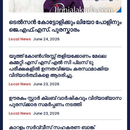
ടെൽസൻ കോട്ടോളിക്കും ലിയോ പോളിനും
ജെ.എഫ്.എസ്. പുരസ്കാരം
Local News
June 24, 2026
യൂത്ത് കോൺഗ്രസ്സ് തളിയക്കോണം മേഖല
കമ്മറ്റി എസ് എസ് എൽ സി പ്ലസ് ടു
പരീക്ഷകളിൽ ഉന്നതവിജയം കരസ്ഥമാക്കിയ
വിദ്യാർത്ഥികളെ ആദരിച്ചു.
Local News
June 23, 2026
ഊരകം സ്റ്റാർ ക്ലബ് വാർഷികവും വിദ്യാഭ്യാസ
പുരസ്‌ക്കാര സമർപ്പണം നടത്തി
Local News
June 23, 2026
കാറളം സർവ്വീസ് സഹകരണ ബാങ്ക്