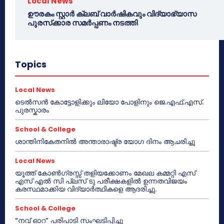
Local News
ഊരകം സ്റ്റാർ ക്ലബ് വാർഷികവും വിദ്യാഭ്യാസ
പുരസ്‌ക്കാര സമർപ്പണം നടത്തി
Topics
Local News
ടെൽസൻ കോട്ടോളിക്കും ലിയോ പോളിനും ജെ.എഫ്.എസ്.
പുരസ്കാരം
School & College
ശാന്തിനികേതനിൽ അന്താരാഷ്ട്ര യോഗ ദിനം ആചരിച്ചു
Local News
യൂത്ത് കോൺഗ്രസ്സ് തളിയക്കോണം മേഖല കമ്മറ്റി എസ്
എസ് എൽ സി പ്ലസ് ടു പരീക്ഷകളിൽ ഉന്നതവിജയം
കരസ്ഥമാക്കിയ വിദ്യാർത്ഥികളെ ആദരിച്ചു.
School & College
“നവ് ഓറ” പരിപാടി സംഘടിപ്പിച്ചു