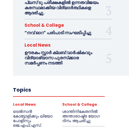
പ്ലസ് ടു പരീക്ഷകളിൽ ഉന്നതവിജയം
കരസ്ഥമാക്കിയ വിദ്യാർത്ഥികളെ
ആദരിച്ചു.
School & College
“നവ് ഓറ” പരിപാടി സംഘടിപ്പിച്ചു
Local News
ഊരകം സ്റ്റാർ ക്ലബ് വാർഷികവും
വിദ്യാഭ്യാസ പുരസ്‌ക്കാര
സമർപ്പണം നടത്തി
Topics
Local News
School & College
ടെൽസൻ
ശാന്തിനികേതനിൽ
കോട്ടോളിക്കും ലിയോ
അന്താരാഷ്ട്ര യോഗ
പോളിനും
ദിനം ആചരിച്ചു
ജെ.എഫ്.എസ്.