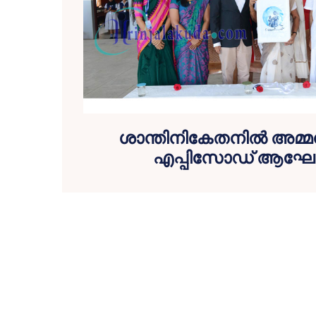
ശാന്തിനികേതനില്‍ അമ്മ
എപ്പിസോഡ് ആഘോഷ