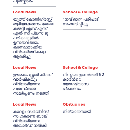
പുരസ്കാരം
Local News
School & College
യൂത്ത് കോൺഗ്രസ്സ്
“നവ് ഓറ” പരിപാടി
തളിയക്കോണം മേഖല
സംഘടിപ്പിച്ചു
കമ്മറ്റി എസ് എസ്
എൽ സി പ്ലസ് ടു
പരീക്ഷകളിൽ
ഉന്നതവിജയം
കരസ്ഥമാക്കിയ
വിദ്യാർത്ഥികളെ
ആദരിച്ചു.
Local News
School & College
ഊരകം സ്റ്റാർ ക്ലബ്
വിസ്മയം ഉണർത്തി 92
വാർഷികവും
കാരൻറെ
വിദ്യാഭ്യാസ
യോഗഭ്യാസ
പുരസ്‌ക്കാര
പ്രകടനം
സമർപ്പണം നടത്തി
Local News
Obituaries
കാറളം സർവ്വീസ്
നിര്യാതനായി
സഹകരണ ബാങ്ക്
വിദ്യാഭ്യാസ
അവാർഡ് നൽകി