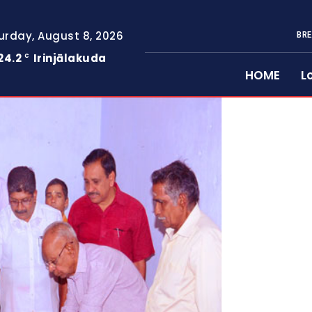
urday, August 8, 2026
BRE
24.2
Irinjālakuda
C
HOME
L