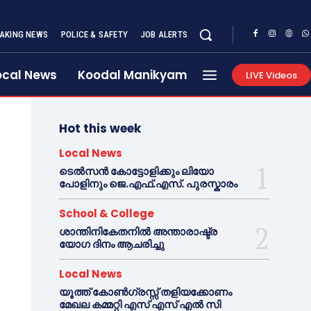
AKING NEWS
POLICE & SAFETY
JOB ALERTS
ocal News
Koodal Manikyam
LIVE Videos
Hot this week
Local News
ടെൽസൻ കോട്ടോളിക്കും ലിയോ
പോളിനും ജെ.എഫ്.എസ്. പുരസ്കാരം
School & College
ശാന്തിനികേതനിൽ അന്താരാഷ്ട്ര
യോഗ ദിനം ആചരിച്ചു
Local News
യൂത്ത് കോൺഗ്രസ്സ് തളിയക്കോണം
മേഖല കമ്മറ്റി എസ് എസ് എൽ സി