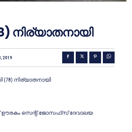
(78) നിര്യാതനായി
3, 2019
ായി (78) നിര്യാതനായി
0ന് ഊരകം സെന്റ്.ജോസഫ്‌സ് ദേവാലയ