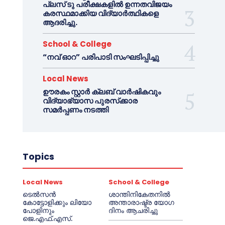
പ്ലസ് ടു പരീക്ഷകളിൽ ഉന്നതവിജയം
കരസ്ഥമാക്കിയ വിദ്യാർത്ഥികളെ
ആദരിച്ചു.
School & College
“നവ് ഓറ” പരിപാടി സംഘടിപ്പിച്ചു
Local News
ഊരകം സ്റ്റാർ ക്ലബ് വാർഷികവും
വിദ്യാഭ്യാസ പുരസ്‌ക്കാര
സമർപ്പണം നടത്തി
Topics
Local News
School & College
ടെൽസൻ
ശാന്തിനികേതനിൽ
കോട്ടോളിക്കും ലിയോ
അന്താരാഷ്ട്ര യോഗ
പോളിനും
ദിനം ആചരിച്ചു
ജെ.എഫ്.എസ്.