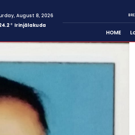
urday, August 8, 2026
BRE
24.2
Irinjālakuda
C
HOME
L