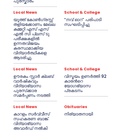
പുരസ്കാരം
Local News
School & College
യൂത്ത് കോൺഗ്രസ്സ്
“നവ് ഓറ” പരിപാടി
തളിയക്കോണം മേഖല
സംഘടിപ്പിച്ചു
കമ്മറ്റി എസ് എസ്
എൽ സി പ്ലസ് ടു
പരീക്ഷകളിൽ
ഉന്നതവിജയം
കരസ്ഥമാക്കിയ
വിദ്യാർത്ഥികളെ
ആദരിച്ചു.
Local News
School & College
ഊരകം സ്റ്റാർ ക്ലബ്
വിസ്മയം ഉണർത്തി 92
വാർഷികവും
കാരൻറെ
വിദ്യാഭ്യാസ
യോഗഭ്യാസ
പുരസ്‌ക്കാര
പ്രകടനം
സമർപ്പണം നടത്തി
Local News
Obituaries
കാറളം സർവ്വീസ്
നിര്യാതനായി
സഹകരണ ബാങ്ക്
വിദ്യാഭ്യാസ
അവാർഡ് നൽകി