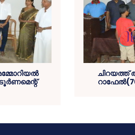
മെമ്മോറിയല്‍
ചിറയത്ത് അ
 ടൂര്‍ണമെന്റ്
റാഫേല്‍(7