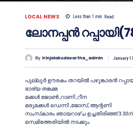
LOCAL NEWS
Less than 1
min.
Read
ലോനപ്പന്‍ റപ്പായി
By
Irinjalakudavartha_admin
January 1
പുല്ലൂര്‍ ഊരകം തറയില്‍ പഴൂങ്കാരന്‍ റപ്പ
ഭാര്യ തങ്കമ്മ
മക്കള്‍ ജോണ്‍ ,റാണി ,റീന
മരുമക്കള്‍ ഡെന്നി ,ജോസ്, ആന്റണി
സംസ്‌കാരം ഞായറാഴ്ച ഉച്ചതിരിഞ്ഞ് 3.3
സെമിത്തേരിയില്‍ നടക്കും.