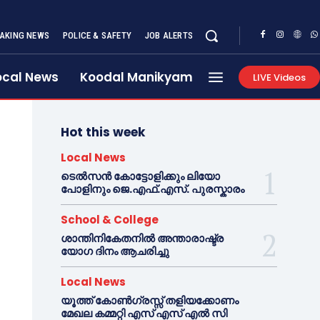
AKING NEWS
POLICE & SAFETY
JOB ALERTS
ocal News
Koodal Manikyam
LIVE Videos
Hot this week
Local News
ടെൽസൻ കോട്ടോളിക്കും ലിയോ
പോളിനും ജെ.എഫ്.എസ്. പുരസ്കാരം
School & College
ശാന്തിനികേതനിൽ അന്താരാഷ്ട്ര
യോഗ ദിനം ആചരിച്ചു
Local News
യൂത്ത് കോൺഗ്രസ്സ് തളിയക്കോണം
മേഖല കമ്മറ്റി എസ് എസ് എൽ സി