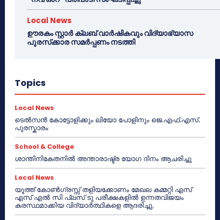
Local News
ഊരകം സ്റ്റാർ ക്ലബ് വാർഷികവും വിദ്യാഭ്യാസ
പുരസ്‌ക്കാര സമർപ്പണം നടത്തി
Topics
Local News
ടെൽസൻ കോട്ടോളിക്കും ലിയോ പോളിനും ജെ.എഫ്.എസ്.
പുരസ്കാരം
School & College
ശാന്തിനികേതനിൽ അന്താരാഷ്ട്ര യോഗ ദിനം ആചരിച്ചു
Local News
യൂത്ത് കോൺഗ്രസ്സ് തളിയക്കോണം മേഖല കമ്മറ്റി എസ്
എസ് എൽ സി പ്ലസ് ടു പരീക്ഷകളിൽ ഉന്നതവിജയം
കരസ്ഥമാക്കിയ വിദ്യാർത്ഥികളെ ആദരിച്ചു.