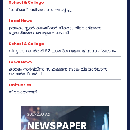
School & College
“നവ് ഓറ” പരിപാടി സംഘടിപ്പിച്ചു
Local News
ഊരകം സ്റ്റാർ ക്ലബ് വാർഷികവും വിദ്യാഭ്യാസ
പുരസ്‌ക്കാര സമർപ്പണം നടത്തി
School & College
വിസ്മയം ഉണർത്തി 92 കാരൻറെ യോഗഭ്യാസ പ്രകടനം
Local News
കാറളം സർവ്വീസ് സഹകരണ ബാങ്ക് വിദ്യാഭ്യാസ
അവാർഡ് നൽകി
Obituaries
നിര്യാതനായി