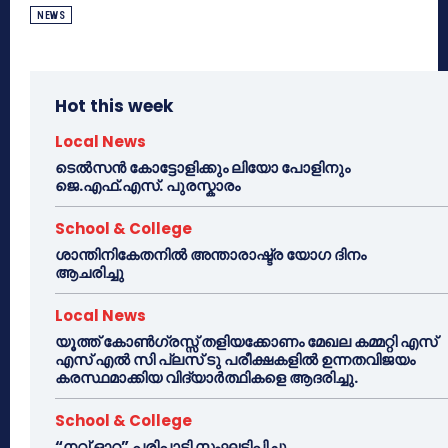
NEWS
Hot this week
Local News
ടെൽസൻ കോട്ടോളിക്കും ലിയോ പോളിനും
ജെ.എഫ്.എസ്. പുരസ്കാരം
School & College
ശാന്തിനികേതനിൽ അന്താരാഷ്ട്ര യോഗ ദിനം
ആചരിച്ചു
Local News
യൂത്ത് കോൺഗ്രസ്സ് തളിയക്കോണം മേഖല കമ്മറ്റി എസ്
എസ് എൽ സി പ്ലസ് ടു പരീക്ഷകളിൽ ഉന്നതവിജയം
കരസ്ഥമാക്കിയ വിദ്യാർത്ഥികളെ ആദരിച്ചു.
School & College
“നവ് ഓറ” പരിപാടി സംഘടിപ്പിച്ചു