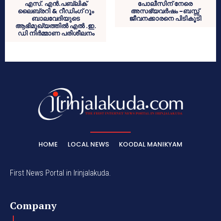
എസ്. എന്‍.പബ്ലിക്
പോലീസിന് നേരെ
ലൈബ്രറി & റീഡിംഗ് റൂം
അസഭ്യവര്‍ഷം -ബസ്സ്
ബാലവേദിയുടെ
ജീവനക്കാരനെ പിടികൂടി
ആഭിമുഖ്യത്തില്‍ എല്‍ .ഇ.
ഡി നിര്‍മ്മാണ പരിശീലനം
HOME
LOCAL NEWS
KOODAL MANIKYAM
First News Portal in Irinjalakuda.
Company