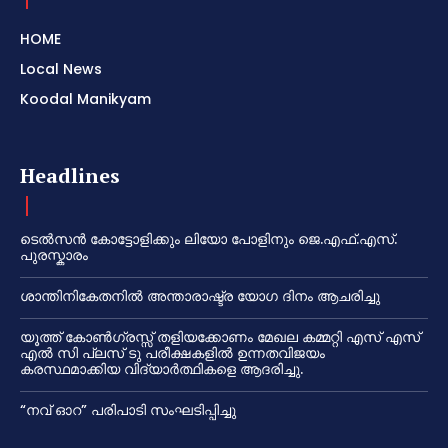
HOME
Local News
Koodal Manikyam
Headlines
ടെൽസൻ കോട്ടോളിക്കും ലിയോ പോളിനും ജെ.എഫ്.എസ്.
പുരസ്കാരം
ശാന്തിനികേതനിൽ അന്താരാഷ്ട്ര യോഗ ദിനം ആചരിച്ചു
യൂത്ത് കോൺഗ്രസ്സ് തളിയക്കോണം മേഖല കമ്മറ്റി എസ് എസ്
എൽ സി പ്ലസ് ടു പരീക്ഷകളിൽ ഉന്നതവിജയം
കരസ്ഥമാക്കിയ വിദ്യാർത്ഥികളെ ആദരിച്ചു.
“നവ് ഓറ” പരിപാടി സംഘടിപ്പിച്ചു