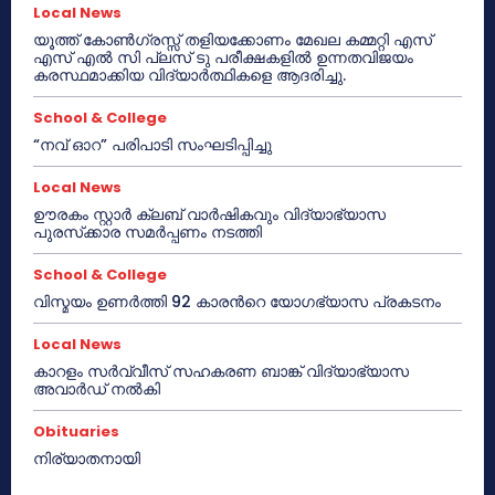
Local News
യൂത്ത് കോൺഗ്രസ്സ് തളിയക്കോണം മേഖല കമ്മറ്റി എസ്
എസ് എൽ സി പ്ലസ് ടു പരീക്ഷകളിൽ ഉന്നതവിജയം
കരസ്ഥമാക്കിയ വിദ്യാർത്ഥികളെ ആദരിച്ചു.
School & College
“നവ് ഓറ” പരിപാടി സംഘടിപ്പിച്ചു
Local News
ഊരകം സ്റ്റാർ ക്ലബ് വാർഷികവും വിദ്യാഭ്യാസ
പുരസ്‌ക്കാര സമർപ്പണം നടത്തി
School & College
വിസ്മയം ഉണർത്തി 92 കാരൻറെ യോഗഭ്യാസ പ്രകടനം
Local News
കാറളം സർവ്വീസ് സഹകരണ ബാങ്ക് വിദ്യാഭ്യാസ
അവാർഡ് നൽകി
Obituaries
നിര്യാതനായി