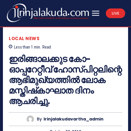
LIVE
LOCAL NEWS
Less than 1
min.
Read
ഇരിങ്ങാലക്കുട കോ-
ഓപ്പറേറ്റീവ് ഹോസ്പിറ്റലിന്റെ
ആഭിമുഖ്യത്തില്‍ ലോക
മസ്തിഷ്‌കാഘാത ദിനം
ആചരിച്ചു.
By
Irinjalakudavartha_admin