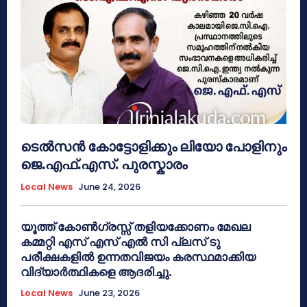
ടെൽസൻ കോട്ടോളിക്കും ലിയോ പോളിനും
ജെ.എഫ്.എസ്. പുരസ്കാരം
Local News
June 24, 2026
യൂത്ത് കോൺഗ്രസ്സ് തളിയക്കോണം മേഖല
കമ്മറ്റി എസ് എസ് എൽ സി പ്ലസ് ടു
പരീക്ഷകളിൽ ഉന്നതവിജയം കരസ്ഥമാക്കിയ
വിദ്യാർത്ഥികളെ ആദരിച്ചു.
Local News
June 23, 2026