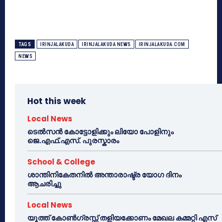
TAGS
IRINJALAKUDA
IRINJALAKUDA NEWS
IRINJALAKUDA.COM
NEWS
Hot this week
Local News
ടെൽസൻ കോട്ടോളിക്കും ലിയോ പോളിനും
ജെ.എഫ്.എസ്. പുരസ്കാരം
School & College
ശാന്തിനികേതനിൽ അന്താരാഷ്ട്ര യോഗ ദിനം
ആചരിച്ചു
Local News
യൂത്ത് കോൺഗ്രസ്സ് തളിയക്കോണം മേഖല കമ്മറ്റി എസ്