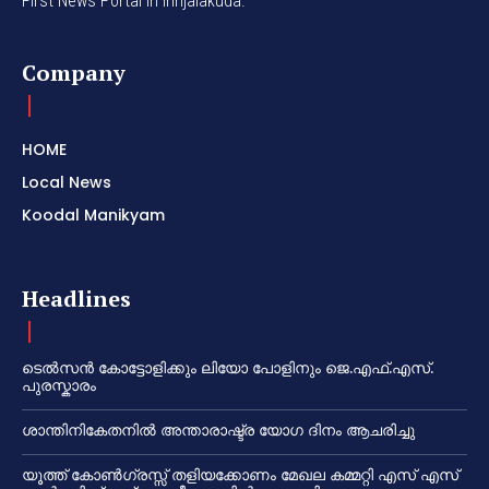
First News Portal in Irinjalakuda.
Company
HOME
Local News
Koodal Manikyam
Headlines
ടെൽസൻ കോട്ടോളിക്കും ലിയോ പോളിനും ജെ.എഫ്.എസ്.
പുരസ്കാരം
ശാന്തിനികേതനിൽ അന്താരാഷ്ട്ര യോഗ ദിനം ആചരിച്ചു
യൂത്ത് കോൺഗ്രസ്സ് തളിയക്കോണം മേഖല കമ്മറ്റി എസ് എസ്