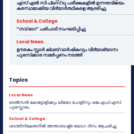
എസ് എൽ സി പ്ലസ് ടു പരീക്ഷകളിൽ ഉന്നതവിജയം
കരസ്ഥമാക്കിയ വിദ്യാർത്ഥികളെ ആദരിച്ചു.
School & College
“നവ് ഓറ” പരിപാടി സംഘടിപ്പിച്ചു
Local News
ഊരകം സ്റ്റാർ ക്ലബ് വാർഷികവും വിദ്യാഭ്യാസ
പുരസ്‌ക്കാര സമർപ്പണം നടത്തി
Topics
Local News
ടെൽസൻ കോട്ടോളിക്കും ലിയോ പോളിനും ജെ.എഫ്.എസ്.
പുരസ്കാരം
School & College
ശാന്തിനികേതനിൽ അന്താരാഷ്ട്ര യോഗ ദിനം ആചരിച്ചു