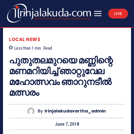
LIVE
LOCAL NEWS
Less than 1
min.
Read
പുതുതലമുറയെ മണ്ണിന്റെ
മണമറിയിച്ച് ഞാറ്റുവേല
മഹോത്സവം ഞാറുനടീല്‍
മത്സരം
By
Irinjalakudavartha_admin
June 7, 2018