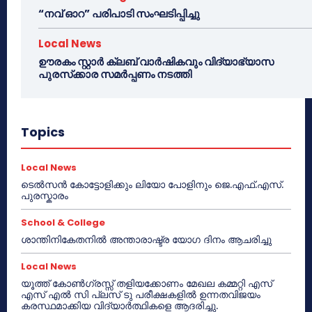
“നവ് ഓറ” പരിപാടി സംഘടിപ്പിച്ചു
Local News
ഊരകം സ്റ്റാർ ക്ലബ് വാർഷികവും വിദ്യാഭ്യാസ
പുരസ്‌ക്കാര സമർപ്പണം നടത്തി
Topics
Local News
ടെൽസൻ കോട്ടോളിക്കും ലിയോ പോളിനും ജെ.എഫ്.എസ്.
പുരസ്കാരം
School & College
ശാന്തിനികേതനിൽ അന്താരാഷ്ട്ര യോഗ ദിനം ആചരിച്ചു
Local News
യൂത്ത് കോൺഗ്രസ്സ് തളിയക്കോണം മേഖല കമ്മറ്റി എസ്
എസ് എൽ സി പ്ലസ് ടു പരീക്ഷകളിൽ ഉന്നതവിജയം
കരസ്ഥമാക്കിയ വിദ്യാർത്ഥികളെ ആദരിച്ചു.