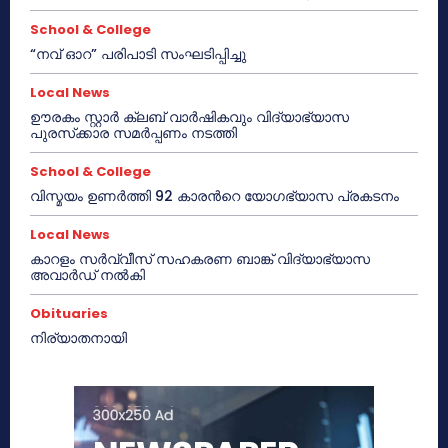
School & College
“നവ് ഓറ” പരിപാടി സംഘടിപ്പിച്ചു
Local News
ഊരകം സ്റ്റാർ ക്ലബ് വാർഷികവും വിദ്യാഭ്യാസ
പുരസ്‌ക്കാര സമർപ്പണം നടത്തി
School & College
വിസ്മയം ഉണർത്തി 92 കാരൻറെ യോഗഭ്യാസ പ്രകടനം
Local News
കാറളം സർവ്വീസ് സഹകരണ ബാങ്ക് വിദ്യാഭ്യാസ
അവാർഡ് നൽകി
Obituaries
നിര്യാതനായി