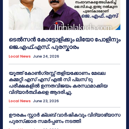
ടെൽസൻ കോട്ടോളിക്കും ലിയോ പോളിനും
ജെ.എഫ്.എസ്. പുരസ്കാരം
Local News
June 24, 2026
യൂത്ത് കോൺഗ്രസ്സ് തളിയക്കോണം മേഖല
കമ്മറ്റി എസ് എസ് എൽ സി പ്ലസ് ടു
പരീക്ഷകളിൽ ഉന്നതവിജയം കരസ്ഥമാക്കിയ
വിദ്യാർത്ഥികളെ ആദരിച്ചു.
Local News
June 23, 2026
ഊരകം സ്റ്റാർ ക്ലബ് വാർഷികവും വിദ്യാഭ്യാസ
പുരസ്‌ക്കാര സമർപ്പണം നടത്തി