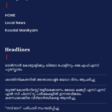
HOME
Local News
Koodal Manikyam
Headlines
ടെൽസൻ കോട്ടോളിക്കും ലിയോ പോളിനും ജെ.എഫ്.എസ്.
പുരസ്കാരം
ശാന്തിനികേതനിൽ അന്താരാഷ്ട്ര യോഗ ദിനം ആചരിച്ചു
യൂത്ത് കോൺഗ്രസ്സ് തളിയക്കോണം മേഖല കമ്മറ്റി എസ് എസ്
എൽ സി പ്ലസ് ടു പരീക്ഷകളിൽ ഉന്നതവിജയം
കരസ്ഥമാക്കിയ വിദ്യാർത്ഥികളെ ആദരിച്ചു.
“നവ് ഓറ” പരിപാടി സംഘടിപ്പിച്ചു