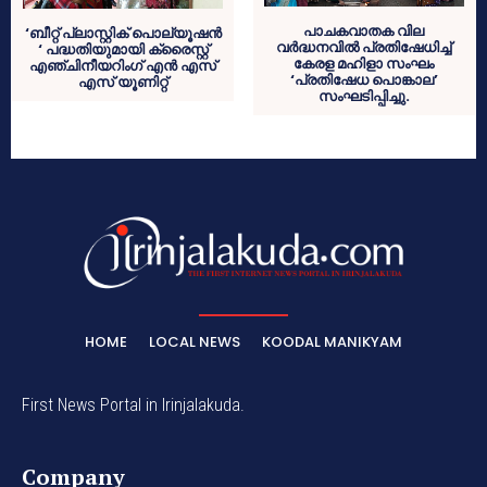
പാചകവാതക വില
‘ബീറ്റ് പ്ലാസ്റ്റിക് പൊല്യൂഷന്‍
വര്‍ദ്ധനവില്‍ പ്രതിഷേധിച്ച്
‘ പദ്ധതിയുമായി ക്രൈസ്റ്റ്
കേരള മഹിളാ സംഘം
എഞ്ചിനീയറിംഗ് എന്‍ എസ്
‘പ്രതിഷേധ പൊങ്കാല’
എസ് യൂണിറ്റ്
സംഘടിപ്പിച്ചു.
HOME
LOCAL NEWS
KOODAL MANIKYAM
First News Portal in Irinjalakuda.
Company