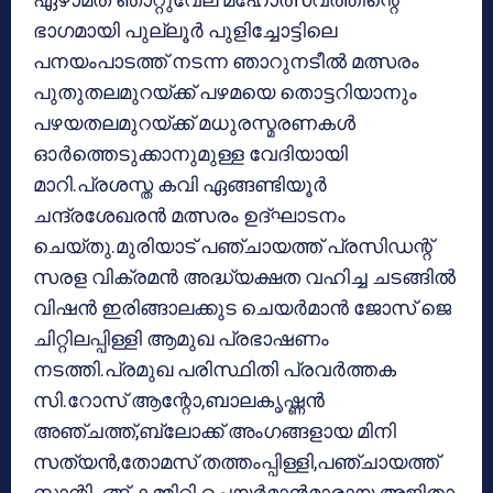
ഭാഗമായി പുല്ലൂര്‍ പുളിച്ചോട്ടിലെ
പനയംപാടത്ത് നടന്ന ഞാറുനടീല്‍ മത്സരം
പുതുതലമുറയ്ക്ക് പഴമയെ തൊട്ടറിയാനും
പഴയതലമുറയ്ക്ക് മധുരസ്മരണകള്‍
ഓര്‍ത്തെടുക്കാനുമുള്ള വേദിയായി
മാറി.പ്രശസ്ത കവി ഏങ്ങണ്ടിയൂര്‍
ചന്ദ്രശേഖരന്‍ മത്സരം ഉദ്ഘാടനം
ചെയ്തു.മുരിയാട് പഞ്ചായത്ത് പ്രസിഡന്റ്
സരള വിക്രമന്‍ അദ്ധ്യക്ഷത വഹിച്ച ചടങ്ങില്‍
വിഷന്‍ ഇരിങ്ങാലക്കുട ചെയര്‍മാന്‍ ജോസ് ജെ
ചിറ്റിലപ്പിള്ളി ആമുഖ പ്രഭാഷണം
നടത്തി.പ്രമുഖ പരിസ്ഥിതി പ്രവര്‍ത്തക
സി.റോസ് ആന്റോ,ബാലകൃഷ്ണന്‍
അഞ്ചത്ത്,ബ്ലോക്ക് അംഗങ്ങളായ മിനി
സത്യന്‍,തോമസ് തത്തംപ്പിള്ളി,പഞ്ചായത്ത്
സ്റ്റാന്റിംങ്ങ് കമ്മിറ്റി ചെയര്‍മാന്‍മാരായ അജിതാ