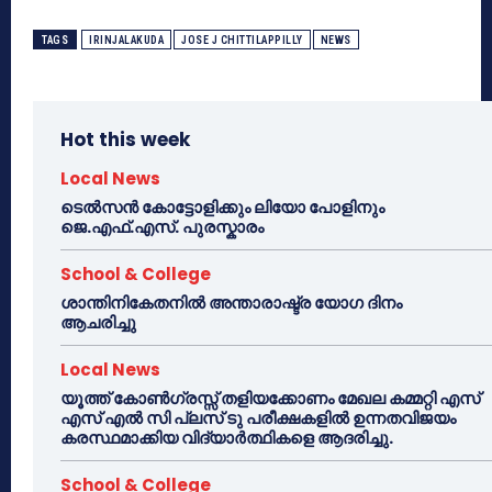
TAGS
IRINJALAKUDA
JOSE J CHITTILAPPILLY
NEWS
Hot this week
Local News
ടെൽസൻ കോട്ടോളിക്കും ലിയോ പോളിനും
ജെ.എഫ്.എസ്. പുരസ്കാരം
School & College
ശാന്തിനികേതനിൽ അന്താരാഷ്ട്ര യോഗ ദിനം
ആചരിച്ചു
Local News
യൂത്ത് കോൺഗ്രസ്സ് തളിയക്കോണം മേഖല കമ്മറ്റി എസ്
എസ് എൽ സി പ്ലസ് ടു പരീക്ഷകളിൽ ഉന്നതവിജയം
കരസ്ഥമാക്കിയ വിദ്യാർത്ഥികളെ ആദരിച്ചു.
School & College